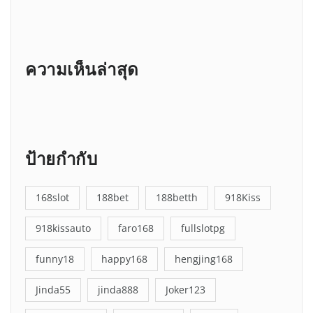
ความเห็นล่าสุด
ป้ายกำกับ
168slot
188bet
188betth
918Kiss
918kissauto
faro168
fullslotpg
funny18
happy168
hengjing168
Jinda55
jinda888
Joker123