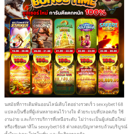
นสมัยที่การเดิมพันออนไลน์เติบโตอย่างรวดเร็ว sexxybet168
แปลงเป็นชื่อที่ผู้เล่นหลายคนไว้วางใจ ด้วยระบบที่ปลอดภัย ใช้
งานง่าย และก็การบริการที่เหนือระดับ ไม่ว่าจะเป็นผู้เล่นมือใหม่
หรือเซียนคาสิโน sexxybet168 ต่างตอบปัญหาครบถ้วนบริบูรณ์