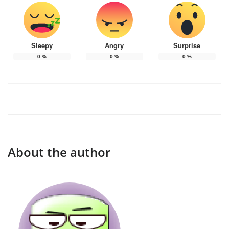
Sleepy
Angry
Surprise
0
%
0
%
0
%
About the author