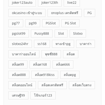
joker123auto
Joker123th
live22
okcasino เข้าสู่ระบบ
onoplus เครดิตฟรี
PG
pg77
pg99
PGSlot
PG Slot
pgslot99
Pussy888
Slot
Slotxo
slotxo24hr
ss168
ทางเข้าpg
บาคาร่า
บาคาร่าออนไลน์
พุซซี่888
สล็อต
สล็อต99
สล็อต168
สล็อต666
สล็อต888
สล็อต918kiss
สล็อตpg
สล็อตออนไลน์
สล็อตเครดิตฟรี
สล็อตเว็บตรง
เศรษฐี99
โจ๊กเกอร์123