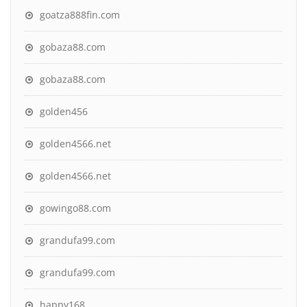
goatza888fin.com
gobaza88.com
gobaza88.com
golden456
golden4566.net
golden4566.net
gowingo88.com
grandufa99.com
grandufa99.com
happy168