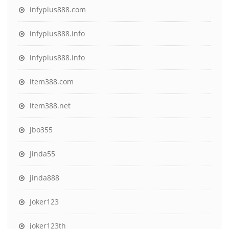
infyplus888.com
infyplus888.info
infyplus888.info
item388.com
item388.net
jbo355
Jinda55
jinda888
Joker123
joker123th