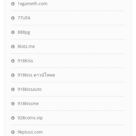
1xgameth.com
77UFA
888pg
8lots.me
918Kiss
918kiss ดาวน์โหลด
918kissauto
918kissme
928coins.vip
9kpluss.com