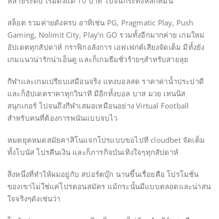
หลายระดับ เริ่มตั้งแต่ 10 บาท ไปจนกระทั่งหลักหมื่น
สล็อต รวมค่ายดังครบ อาทิเช่น PG, Pragmatic Play, Push
Gaming, Nolimit City, Play’n GO รวมทั้งอีกมากค่าย เกมใหม่
อัปเดตทุกสัปดาห์ กราฟิกอลังการ เอฟเฟกต์เสียงจัดเต็ม มีทั้งยัง
เกมแนวน่ารักน่าเอ็นดู และก็เกมธีมชั่วร้ายๆสำหรับสายลุย
กีฬาและเกมเปรียบเสมือนจริง แทงบอลสด ราคาค่าน้ำประปาดี
และก็อัปเดตราคาทุกวินาที มีอีกทั้งบอล บาส มวย เทนนิส
สนุกเกอร์ ไปจนถึงกีฬาเสมอเหมือนอย่าง Virtual Football
สำหรับคนที่ต้องการพนันแบบจบไว
หมดยุคหมดสมัยคาสิโนแจกโปรแบบขอไปที cloudbet จัดเต็ม
ทั้งโบนัส โปรคืนเงิน และก็ภารกิจบันเทิงใจๆทุกสัปดาห์
สิ่งหนึ่งที่ทำให้ผมอยู่กับ สปอร์ตบุ๊ก นานขึ้นเรื่อยคือ โปรโมชั่น
ของเขาไม่ใช่แค่โปรตอนสมัคร แม้กระนั้นมีแบบตลอดและน่าสน
ใจจริงๆดังเช่นว่า