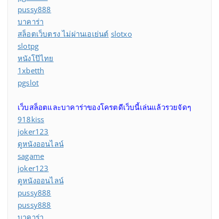
pussy888
บาคาร่า
สล็อตเว็บตรง ไม่ผ่านเอเย่นต์
slotxo
slotpg
หนังโป๊ไทย
1xbetth
pgslot
เว็บสล็อตและบาคาร่าของโครตดีเว็บนี้เล่นแล้วรวยจัดๆ
918kiss
joker123
ดูหนังออนไลน์
sagame
joker123
ดูหนังออนไลน์
pussy888
pussy888
บาคาร่า