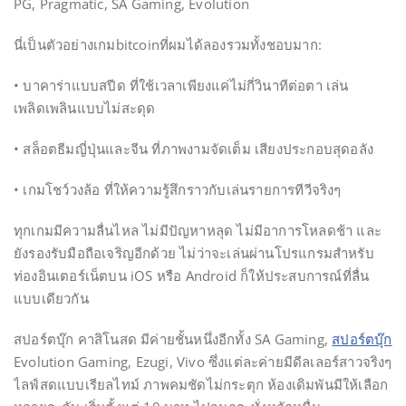
PG, Pragmatic, SA Gaming, Evolution
นี่เป็นตัวอย่างเกมbitcoinที่ผมได้ลองรวมทั้งชอบมาก:
• บาคาร่าแบบสปีด ที่ใช้เวลาเพียงแค่ไม่กี่วินาทีต่อตา เล่น
เพลิดเพลินแบบไม่สะดุด
• สล็อตธีมญี่ปุ่นและจีน ที่ภาพงามจัดเต็ม เสียงประกอบสุดอลัง
• เกมโชว์วงล้อ ที่ให้ความรู้สึกราวกับเล่นรายการทีวีจริงๆ
ทุกเกมมีความลื่นไหล ไม่มีปัญหาหลุด ไม่มีอาการโหลดช้า และ
ยังรองรับมือถือเจริญอีกด้วย ไม่ว่าจะเล่นผ่านโปรแกรมสำหรับ
ท่องอินเตอร์เน็ตบน iOS หรือ Android ก็ให้ประสบการณ์ที่ลื่น
แบบเดียวกัน
สปอร์ตบุ๊ก คาสิโนสด มีค่ายชั้นหนึ่งอีกทั้ง SA Gaming,
สปอร์ตบุ๊ก
Evolution Gaming, Ezugi, Vivo ซึ่งแต่ละค่ายมีดีลเลอร์สาวจริงๆ
ไลฟ์สดแบบเรียลไทม์ ภาพคมชัดไม่กระตุก ห้องเดิมพันมีให้เลือก