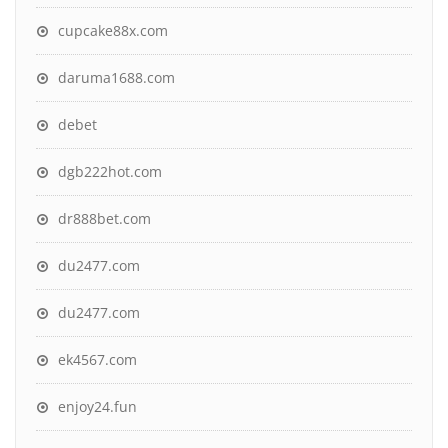
cupcake88x.com
daruma1688.com
debet
dgb222hot.com
dr888bet.com
du2477.com
du2477.com
ek4567.com
enjoy24.fun