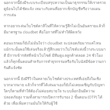
นอกจากนี้ยังมีระบบระเบียบสรุปความเป็นมาธุรกรรมให้เราตรวจ
ดูย้อนไปได้ชัดแจ้ง เหมาะกับคนที่อยากเช็กบัญชีหรือวางแผน
การเล่น
หากอยากเล่นเว็บไซต์คาสิโนที่ให้ความรู้สึกไม่เป็นอันตรายแล้วก็
มีมาตรฐาน cloudbet คือโอกาสที่ไม่ทำให้ผิดหวัง
ตอนแรกผมก็ยังไม่มั่นใจว่า cloudbet จะปลอดภัยมากแค่ไหน
แม้กระนั้นพอใช้เล่นจริงแล้วรู้สึกเลยว่าเว็บไซต์แห่งนี้วางระบบมา
ดี มีการเข้ารหัสที่หน้าเว็บไซต์ มีทีมดูแลลูกค้าตลอด 24 ชั่วโมง
แล้วก็ทุกขั้นตอนสำหรับการทำธุรกรรมหรือรับโบนัสมีข้อความกา
รันตีแจ้งชัด
นอกจากนี้ ยังมีรีวิวในหลายเว็บไซต์ต่างประเทศที่เอ่ยถึงในเชิง
บวกมากมาย แล้วก็จากที่ได้เล่นมาเองก็ยังไม่เคยเผชิญกับปัญหา
ใดๆก็ตามที่ทำให้ต้องไม่ค่อยสบายใจ ระบบล็อกอินมีความ
ปลอดภัยสูง รวมทั้งสามารถเปิดการรับรอง 2 ขั้นตอน (OTP) ได้
ด้วย เพื่อเพิ่มความมั่นใจให้กับผู้ใช้