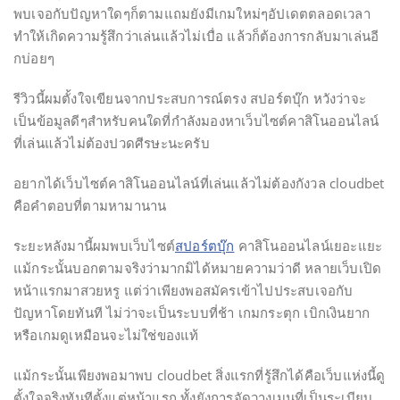
พบเจอกับปัญหาใดๆก็ตามแถมยังมีเกมใหม่ๆอัปเดตตลอดเวลา
ทำให้เกิดความรู้สึกว่าเล่นแล้วไม่เบื่อ แล้วก็ต้องการกลับมาเล่นอี
กบ่อยๆ
รีวิวนี้ผมตั้งใจเขียนจากประสบการณ์ตรง สปอร์ตบุ๊ก หวังว่าจะ
เป็นข้อมูลดีๆสำหรับคนใดที่กำลังมองหาเว็บไซต์คาสิโนออนไลน์
ที่เล่นแล้วไม่ต้องปวดศีรษะนะครับ
อยากได้เว็บไซต์คาสิโนออนไลน์ที่เล่นแล้วไม่ต้องกังวล cloudbet
คือคำตอบที่ตามหามานาน
ระยะหลังมานี้ผมพบเว็บไซต์
สปอร์ตบุ๊ก
คาสิโนออนไลน์เยอะแยะ
แม้กระนั้นบอกตามจริงว่ามากมิได้หมายความว่าดี หลายเว็บเปิด
หน้าแรกมาสวยหรู แต่ว่าเพียงพอสมัครเข้าไปประสบเจอกับ
ปัญหาโดยทันที ไม่ว่าจะเป็นระบบที่ช้า เกมกระตุก เบิกเงินยาก
หรือเกมดูเหมือนจะไม่ใช่ของแท้
แม้กระนั้นเพียงพอมาพบ cloudbet สิ่งแรกที่รู้สึกได้คือเว็บแห่งนี้ดู
ตั้งใจจริงทันทีตั้งแต่หน้าแรก ทั้งยังการจัดวางเมนูที่เป็นระเบียบ