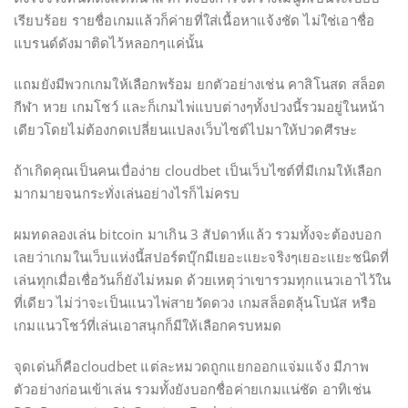
เรียบร้อย รายชื่อเกมแล้วก็ค่ายที่ใส่เนื้อหาแจ้งชัด ไม่ใช่เอาชื่อ
แบรนด์ดังมาติดไว้หลอกๆแค่นั้น
แถมยังมีพวกเกมให้เลือกพร้อม ยกตัวอย่างเช่น คาสิโนสด สล็อต
กีฬา หวย เกมโชว์ และก็เกมไพ่แบบต่างๆทั้งปวงนี้รวมอยู่ในหน้า
เดียวโดยไม่ต้องกดเปลี่ยนแปลงเว็บไซต์ไปมาให้ปวดศีรษะ
ถ้าเกิดคุณเป็นคนเบื่อง่าย cloudbet เป็นเว็บไซต์ที่มีเกมให้เลือก
มากมายจนกระทั่งเล่นอย่างไรก็ไม่ครบ
ผมทดลองเล่น bitcoin มาเกิน 3 สัปดาห์แล้ว รวมทั้งจะต้องบอก
เลยว่าเกมในเว็บแห่งนี้สปอร์ตบุ๊กมีเยอะแยะจริงๆเยอะแยะชนิดที่
เล่นทุกเมื่อเชื่อวันก็ยังไม่หมด ด้วยเหตุว่าเขารวมทุกแนวเอาไว้ใน
ที่เดียว ไม่ว่าจะเป็นแนวไพ่สายวัดดวง เกมสล็อตลุ้นโบนัส หรือ
เกมแนวโชว์ที่เล่นเอาสนุกก็มีให้เลือกครบหมด
จุดเด่นก็คือcloudbet แต่ละหมวดถูกแยกออกแจ่มแจ้ง มีภาพ
ตัวอย่างก่อนเข้าเล่น รวมทั้งยังบอกชื่อค่ายเกมแน่ชัด อาทิเช่น