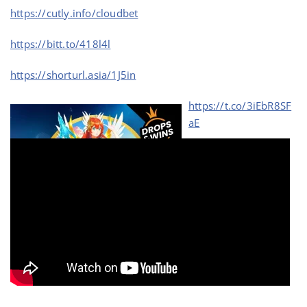
https://cutly.info/cloudbet
https://bitt.to/418l4l
https://shorturl.asia/1J5in
https://t.co/3iEbR8SF
aE