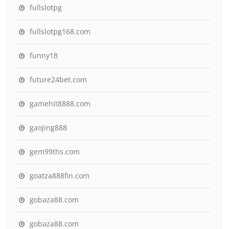
fullslotpg
fullslotpg168.com
funny18
future24bet.com
gamehit8888.com
gaojing888
gem99ths.com
goatza888fin.com
gobaza88.com
gobaza88.com