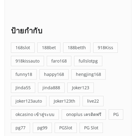
ป้ายกำกับ
168slot
188bet
188betth
918Kiss
918kissauto
faro168
fullslotpg
funny18
happy168
hengjing168
Jinda55
jinda888
Joker123
joker123auto
Joker123th
live22
okcasino เข้าสู่ระบบ
onoplus เครดิตฟรี
PG
pg77
pg99
PGSlot
PG Slot