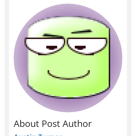
About Post Author