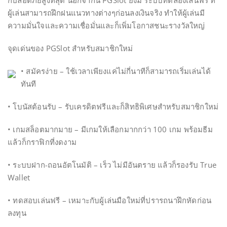
ก็ปลอดภัยสูงที่สุด นอกจากนี้ PGSlot ยังมี ระบบทดลองเล่นฟรี ที่
ผู้เล่นสามารถฝึกฝนแนวทางต่างๆก่อนลงเงินจริง ทำให้ผู้เล่นมี
ความมั่นใจและความเชื่อมั่นและก็เพิ่มโอกาสชนะรางวัลใหญ่
จุดเด่นของ PGSlot สำหรับสมาชิกใหม่
• สมัครง่าย – ใช้เวลาเพียงแค่ไม่กี่นาทีก็สามารถเริ่มเล่นได้
ทันที
• โบนัสต้อนรับ – รับเครดิตฟรีและก็สิทธิพิเศษสำหรับสมาชิกใหม่
• เกมสล็อตมากมาย – มีเกมให้เลือกมากกว่า 100 เกม พร้อมธีม
แล้วก็กราฟิกที่งดงาม
• ระบบฝาก-ถอนอัตโนมัติ – เร็ว ไม่มีอันตราย แล้วก็รองรับ True
Wallet
• ทดสอบเล่นฟรี – เหมาะกับผู้เล่นมือใหม่ที่ปรารถนาฝึกหัดก่อน
ลงทุน