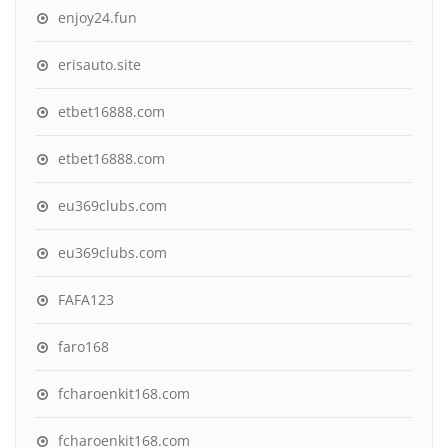
enjoy24.fun
erisauto.site
etbet16888.com
etbet16888.com
eu369clubs.com
eu369clubs.com
FAFA123
faro168
fcharoenkit168.com
fcharoenkit168.com