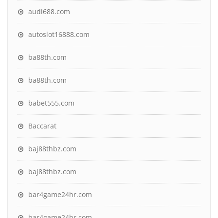
audi688.com
autoslot16888.com
ba88th.com
ba88th.com
babet555.com
Baccarat
baj88thbz.com
baj88thbz.com
bar4game24hr.com
bar4game24hr.com