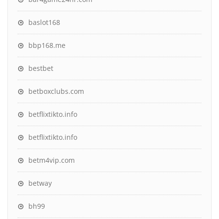
baslot168
bbp168.me
bestbet
betboxclubs.com
betflixtikto.info
betflixtikto.info
betm4vip.com
betway
bh99