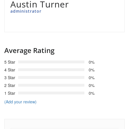
Austin Turner
administrator
Average Rating
5 Star
0%
4 Star
0%
3 Star
0%
2 Star
0%
1 Star
0%
(Add your review)