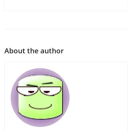
About the author