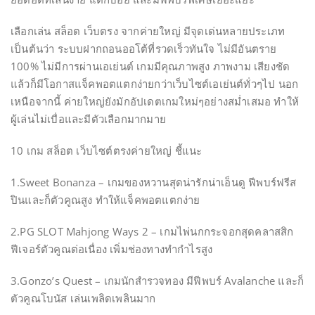
เลือกเล่น สล็อต เว็บตรง จากค่ายใหญ่ มีจุดเด่นหลายประเภท
เป็นต้นว่า ระบบฝากถอนออโต้ที่รวดเร็วทันใจ ไม่มีอันตราย
100% ไม่มีการผ่านเอเย่นต์ เกมมีคุณภาพสูง ภาพงาม เสียงชัด
แล้วก็มีโอกาสแจ็คพอตแตกง่ายกว่าเว็บไซต์เอเย่นต์ทั่วๆไป นอก
เหนือจากนี้ ค่ายใหญ่ยังมักอัปเดตเกมใหม่ๆอย่างสม่ำเสมอ ทำให้
ผู้เล่นไม่เบื่อและมีตัวเลือกมากมาย
10 เกม สล็อต เว็บไซต์ตรงค่ายใหญ่ ชี้แนะ
1.Sweet Bonanza – เกมของหวานสุดน่ารักน่าเอ็นดู ฟีพบร์ฟรีส
ปินและก็ตัวคูณสูง ทำให้แจ็คพอตแตกง่าย
2.PG SLOT Mahjong Ways 2 – เกมไพ่นกกระจอกสุดคลาสสิก
ฟีเจอร์ตัวคูณต่อเนื่อง เพิ่มช่องทางทำกำไรสูง
3.Gonzo’s Quest – เกมนักสำรวจทอง มีฟีพบร์ Avalanche และก็
ตัวคูณโบนัส เล่นเพลิดเพลินมาก