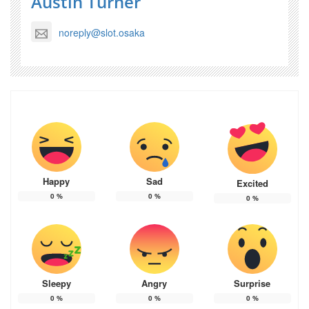
Austin Turner
noreply@slot.osaka
Happy
Sad
Excited
0
%
0
%
0
%
Sleepy
Angry
Surprise
0
%
0
%
0
%