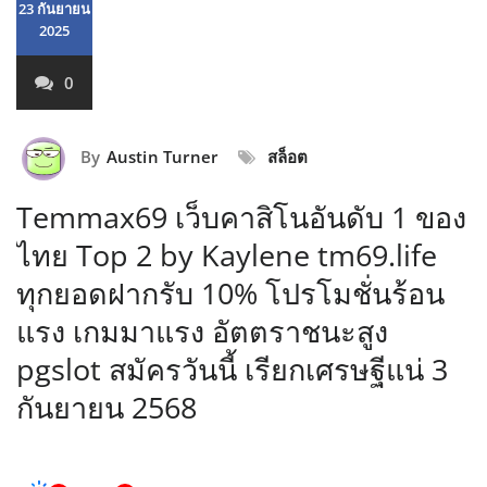
23 กันยายน
2025
0
By
Austin Turner
สล็อต
Temmax69 เว็บคาสิโนอันดับ 1 ของ
ไทย Top 2 by Kaylene tm69.life
ทุกยอดฝากรับ 10% โปรโมชั่นร้อน
แรง เกมมาแรง อัตตราชนะสูง
pgslot สมัครวันนี้ เรียกเศรษฐีแน่ 3
กันยายน 2568