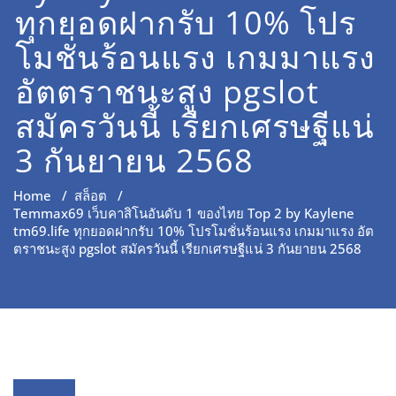
ทุกยอดฝากรับ 10% โปร
โมชั่นร้อนแรง เกมมาแรง
อัตตราชนะสูง pgslot
สมัครวันนี้ เรียกเศรษฐีแน่
3 กันยายน 2568
Home
/
สล็อต
/
Temmax69 เว็บคาสิโนอันดับ 1 ของไทย Top 2 by Kaylene
tm69.life ทุกยอดฝากรับ 10% โปรโมชั่นร้อนแรง เกมมาแรง อัต
ตราชนะสูง pgslot สมัครวันนี้ เรียกเศรษฐีแน่ 3 กันยายน 2568