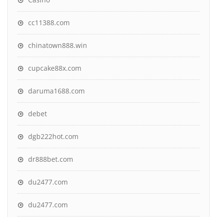
cc11388.com
chinatown888.win
cupcake88x.com
daruma1688.com
debet
dgb222hot.com
dr888bet.com
du2477.com
du2477.com