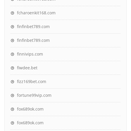
fcharoenkit168.com
finfinbet789.com
finfinbet789.com
finnivips.com
fiwdee.bet
fizz169bet.com
fortune99vip.com
fox689ok.com
fox689ok.com