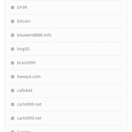
bh99
bitcoin
bluewin8888.info
bng55
brazil999
bwvip4.com
cafe444
carlo999.net
carlo999.net
Casino