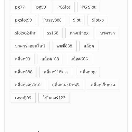
pg77
pg99
PGSlot
PG Slot
pgslot99
Pussy888
Slot
Slotxo
slotxo24hr
ss168
ทางเข้าpg
บาคาร่า
บาคาร่าออนไลน์
พุซซี่888
สล็อต
สล็อต99
สล็อต168
สล็อต666
สล็อต888
สล็อต918kiss
สล็อตpg
สล็อตออนไลน์
สล็อตเครดิตฟรี
สล็อตเว็บตรง
เศรษฐี99
โจ๊กเกอร์123