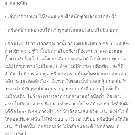
จำกัดวงเงิน
• เล่นบาคาร่าแทงไม้ละพัน พอเข้าหนักๆเว็บล็อกผลกลับฝั่ง
• หรือหนักสุดคือ เล่นได้แล้วจู่ๆยูสโดนแบนแบบไม่มีสาเหตุ
บอกตรงๆเลยว่า เรากลัวอย่างนี้มาก แต่เพียงพอมาเจอ brazil999
ทางเข้า ความรู้สึกนั้นมันหายไปจริงๆเนื่องจากเราทดลองถอน
ตั้งแต่หลักร้อยไปจนถึงยอดเกือบจะแสน ก็ยังได้เงินครบทุกบาท
ไม่มีโทรมาตาม ไม่มีขอแบ่งจ่าย ไม่มีอ้างระบบติดขัด และก็ที่
สำคัญ ไม่มีการ ล็อกยูส หรือแบนเราแม้แต่นิดหน่อยเราเคยเล่น
ได้เยอะแยะติดต่อกัน 4 วันรวด ในขณะนั้นก็แอบกลุ้มอกกลุ้มใจ
ว่าจะเริ่มมีปัญหามั้ย แต่ปรากฏว่าระบบยังลื่น ถอนปุ๊บเข้าปั๊บ
เหมือนเดิม ไม่ว่าจะตรงเวลาตอนกลางวันหรือมืดค่ำๆก็ยังจ่าย
ครบ ไม่มีแม้แต่การ ยื้อเวลา ซึ่งหลายเว็บไซต์มักจะทำ สิ่งที่สัมผัส
ได้คือ brazil999 ทางเข้า เขา นับถือคนเล่น จริงๆเล่นได้เท่าไร ก็
ให้ถอนเพียงแค่นั้น ไม่ใช้ระบบเอารัดเอาเปรียบ หรือบีบคั้นให้เลิก
เล่น เว็บไซต์นี้มิได้กลัวคนเก่ง ไม่กลัวคนดวงดี ไม่กลัวคนได้
รางวัลใหญ่