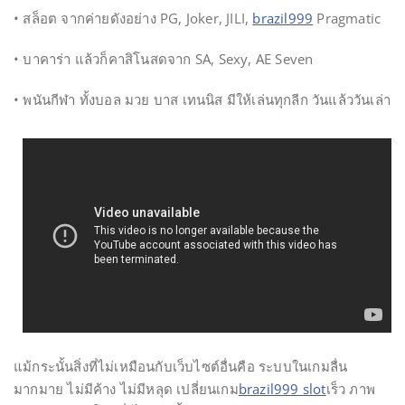
• สล็อต จากค่ายดังอย่าง PG, Joker, JILI,
brazil999
Pragmatic
• บาคาร่า แล้วก็คาสิโนสดจาก SA, Sexy, AE Seven
• พนันกีฬา ทั้งบอล มวย บาส เทนนิส มีให้เล่นทุกลีก วันแล้ววันเล่า
แม้กระนั้นสิ่งที่ไม่เหมือนกับเว็บไซต์อื่นคือ ระบบในเกมลื่น
มากมาย ไม่มีค้าง ไม่มีหลุด เปลี่ยนเกม
brazil999 slot
เร็ว ภาพ