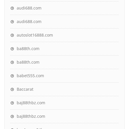
audi688.com
audi688.com
autoslot16888.com
ba88th.com
ba88th.com
babet555.com
Baccarat
baj88thbz.com
baj88thbz.com