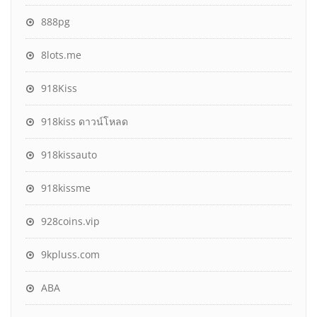
888pg
8lots.me
918Kiss
918kiss ดาวน์โหลด
918kissauto
918kissme
928coins.vip
9kpluss.com
ABA