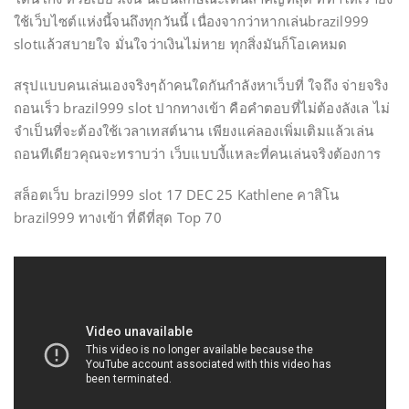
ใช้เว็บไซต์แห่งนี้จนถึงทุกวันนี้ เนื่องจากว่าหากเล่นbrazil999
slotแล้วสบายใจ มั่นใจว่าเงินไม่หาย ทุกสิ่งมันก็โอเคหมด
สรุปแบบคนเล่นเองจริงๆถ้าคนใดกันกำลังหาเว็บที่ ใจถึง จ่ายจริง
ถอนเร็ว brazil999 slot ปากทางเข้า คือคำตอบที่ไม่ต้องลังเล ไม่
จำเป็นที่จะต้องใช้เวลาเทสต์นาน เพียงแค่ลองเพิ่มเติมแล้วเล่น
ถอนทีเดียวคุณจะทราบว่า เว็บแบบงี้แหละที่คนเล่นจริงต้องการ
สล็อตเว็บ brazil999 slot 17 DEC 25 Kathlene คาสิโน
brazil999 ทางเข้า ที่ดีที่สุด Top 70