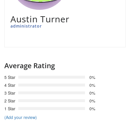
Austin Turner
administrator
Average Rating
5 Star
0%
4 Star
0%
3 Star
0%
2 Star
0%
1 Star
0%
(Add your review)