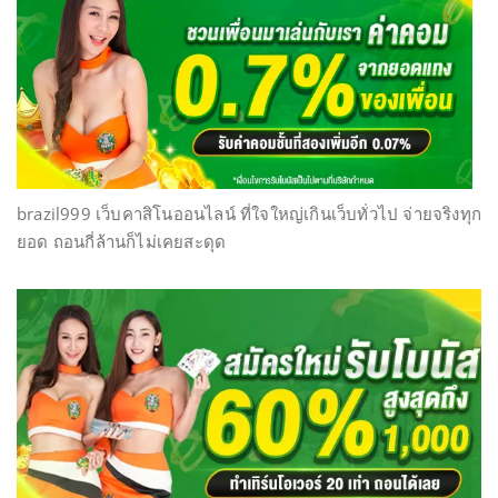
brazil999 เว็บคาสิโนออนไลน์ ที่ใจใหญ่เกินเว็บทั่วไป จ่ายจริงทุก
ยอด ถอนกี่ล้านก็ไม่เคยสะดุด