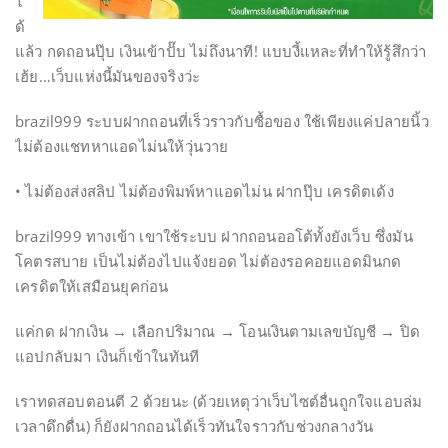
ไ
ด้
แล้ว กดถอนปุ๊บ เงินเข้าปั๊บ ไม่ถึงนาที! แบบงี้แหละที่ทำให้รู้สึกว่า
เฮ้ย…เว็บแห่งนี้มันของจริงว่ะ
brazil999 ระบบฝากถอนที่เร็วราวกับซื้อของ ใช้เพียงแค่ปลายนิ้ว
ไม่ต้องแชทหาแอดไม่นให้วุ่นวาย
• ไม่ต้องส่งสลิป ไม่ต้องพิมพ์หาแอดไม่น ฝากปุ๊บ เครดิตเด้ง
brazil999 ทางเข้า เขาใช้ระบบ ฝากถอนออโต้ทั้งยังเว็บ ซึ่งมัน
โคตรสบาย เป็นไม่ต้องไปแจ้งยอด ไม่ต้องรอคอยแอดมินกด
เครดิตให้เสมือนยุคก่อน
แค่กด ฝากเงิน → เลือกปริมาณ → โอนเงินตามเลขบัญชี → ปิด
แอปกลับมา เงินก็เข้าในทันที
เราทดสอบตอนตี 2 ด้วยนะ (ด้วยเหตุว่าเว็บไซต์อื่นถูกใจแอบล่ม
เวลาดึกดื่น) ก็ยังฝากถอนได้เร็วทันใจราวกับช่วงกลางวัน