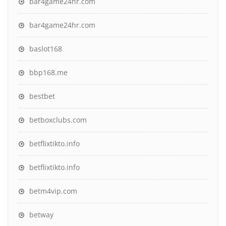
bar4game24hr.com
bar4game24hr.com
baslot168
bbp168.me
bestbet
betboxclubs.com
betflixtikto.info
betflixtikto.info
betm4vip.com
betway