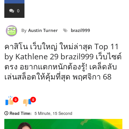
0
By
Austin Turner
brazil999
คาสิโน เว็บใหญ่ ใหม่ล่าสุด Top 11
by Kathlene 29 brazil999 เว็บไซต์
ตรง อยากแตกหนักต้องรู้! เคล็ดลับ
เล่นสล็อตให้คุ้มที่สุด พฤศจิกา 68
0
0
Read Time:
5 Minute, 15 Second