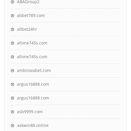
ABAGroup2
abbet789.com
allbet24hr
allone745s.com
allone745s.com
ambnovabet.com
argus16888.com
argus16888.com
asb9999.com
askwin88.online