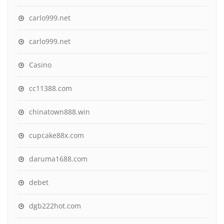
carlo999.net
carlo999.net
Casino
cc11388.com
chinatown888.win
cupcake88x.com
daruma1688.com
debet
dgb222hot.com