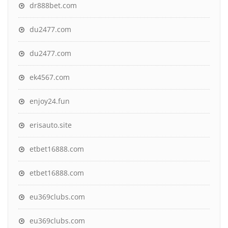
dr888bet.com
du2477.com
du2477.com
ek4567.com
enjoy24.fun
erisauto.site
etbet16888.com
etbet16888.com
eu369clubs.com
eu369clubs.com