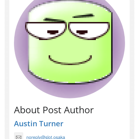
About Post Author
Austin Turner
noreply@slot.osaka