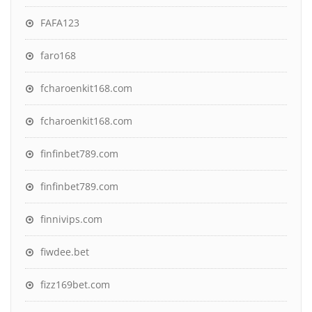
FAFA123
faro168
fcharoenkit168.com
fcharoenkit168.com
finfinbet789.com
finfinbet789.com
finnivips.com
fiwdee.bet
fizz169bet.com