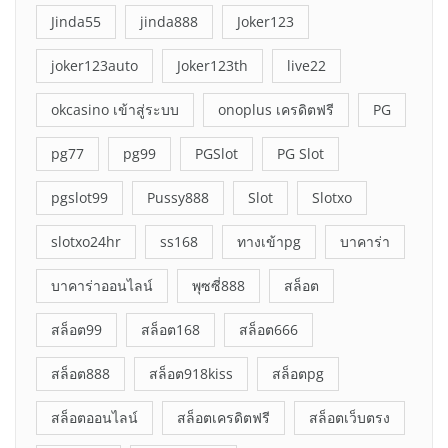
Jinda55
jinda888
Joker123
joker123auto
Joker123th
live22
okcasino เข้าสู่ระบบ
onoplus เครดิตฟรี
PG
pg77
pg99
PGSlot
PG Slot
pgslot99
Pussy888
Slot
Slotxo
slotxo24hr
ss168
ทางเข้าpg
บาคาร่า
บาคาร่าออนไลน์
พุซซี่888
สล็อต
สล็อต99
สล็อต168
สล็อต666
สล็อต888
สล็อต918kiss
สล็อตpg
สล็อตออนไลน์
สล็อตเครดิตฟรี
สล็อตเว็บตรง