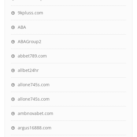
9kpluss.com
ABA
ABAGroup2
abbet789.com
allbet24hr
allone745s.com
allone745s.com
ambnovabet.com
argus16888.com