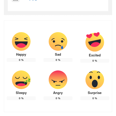
Happy
Sad
Excited
0
%
0
%
0
%
Sleepy
Angry
Surprise
0
%
0
%
0
%