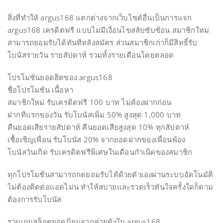
สิ่งที่ทำให้ argus168 แตกต่างจากเว็บไซต์อื่นเป็นการแจก
argus168 เครดิตฟรี แบบไม่มีเงื่อนไขสลับซับซ้อน สมาชิกใหม่
สามารถยอมรับได้ทันทีหลังสมัคร ส่วนสมาชิกเก่าก็มีสิทธิ์รับ
โบนัสรายวัน รายสัปดาห์ รวมทั้งรายเดือนโดยตลอด
โปรโมชั่นยอดฮิตของ argus168
ชื่อโปรโมชั่น เนื้อหา
สมาชิกใหม่ รับเครดิตฟรี 100 บาท ไม่ต้องฝากก่อน
ฝากทีแรกของวัน รับโบนัสเพิ่ม 50% สูงสุด 1,000 บาท
คืนยอดเสียรายสัปดาห์ คืนยอดเสียสูงสุด 10% ทุกสัปดาห์
เชื้อเชิญเพื่อน รับโบนัส 20% จากยอดฝากของเพื่อนพ้อง
โบนัสวันเกิด รับเครดิตฟรีพิเศษในเดือนกำเนิดของสมาชิก
ทุกโปรโมชั่นสามารถกดยอมรับได้ด้วยตัวเองผ่านระบบอัตโนมัติ
ไม่ต้องติดต่อแอดไม่น ทำให้สบายและรวดเร็วทันใจครั้งใดก็ตาม
ต้องการรับโบนัส
รวมเกมสล็อตยอดนิยมจากค่ายดังใน argus168