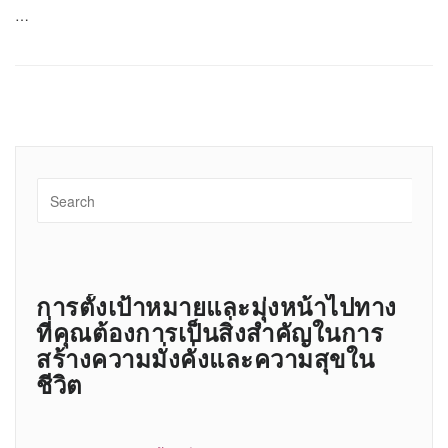
…
การตั้งเป้าหมายและมุ่งหน้าไปทาง
ที่คุณต้องการเป็นสิ่งสำคัญในการ
สร้างความมั่งคั่งและความสุขใน
ชีวิต