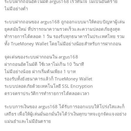
ระบบฝากถอนอัตโนมัติ argus168 เร็วทันใจ ไม่เป็นอันตราย
ไม่มีอย่างต่ำ
ระบบฝากถอนของ argus168 ถูกออกแบบมาให้ตอบปัญหาผู้เล่น
ยุคสมัยใหม่ ที่ปรารถนาความรวดเร็วและความปลอดภัยสูงสุด
ทำรายการได้ตลอด 1 วัน รองรับทุกธนาคารในประเทศไทย รวม
ทั้ง TrueMoney Wallet โดยไม่มีอย่างน้อยสำหรับการฝากถอน
จุดเด่นของระบบฝากถอนใน argus168
ฝากถอนอัตโนมัติ ใช้เวลาไม่เกิน 10 วินาที
ไม่มีอย่างน้อย ฝากเริ่มต้นเพียง 1 บาท
รองรับทั้งยังธนาคารแล้วก็ TrueMoney Wallet
ระบบปลอดภัยด้วยเทคโนโลยี SSL Encryption
ตรวจตราประวัติการทำรายการได้ตลอดเวลา
ระบบการเงินของ argus168 ได้รับการออกแบบให้โปร่งใสและก็
เสถียร เพื่อให้ผู้เล่นมั่นอกมั่นใจได้ว่าเงินทุกบาทจะถูกจัดแจงอย่าง
แม่นยำและไม่มีอันตราย