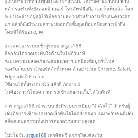
ผู้เล่นสามารถทำ argus168 เข้าสู่ระบบ ได้ง่ายดายผ่านหน้าเว็บ
หลัก รองรับทั้งยังคอมพิวเตอร์ โทรศัพท์มือถือ และก็แท็บเล็ต โดย
ระบบจะจำข้อมูลผู้ใช้เพื่อความสบายสำหรับการเข้าเล่นคราวถัด
มา แล้วก็ยังมีระบบความปลอดภัยขั้นสูงเพื่อปกป้องการเข้าถึง
โดยมิได้รับอนุญาต
จุดเด่นของระบบเข้าสู่ระบบ argus168
ล็อกอินได้รวดเร็วทันใจด้านในไม่กี่วินาที
ระบบความปลอดภัยระดับธนาคาร ปกป้องข้อมูลรั่วไหล
รองรับเว็บเบราว์เซอร์หลักทั้งหมด ตัวอย่างเช่น Chrome, Safari,
Edge และก็ Firefox
ใช้งานได้ทั้งระบบ iOS แล้วก็ Android
ไม่ต้องดาวน์โหลด สามารถเข้าเล่นผ่านเว็บได้ในทันที
การ argus168 เข้าระบบ ยังมีระบบระเบียบ “จำฉันไว้” สำหรับผู้
เล่นที่อยากเข้าระบบรวดเร็วทันใจในครั้งต่อมา เหมาะกับคนที่เล่น
สล็อตเสมอๆรวมทั้งปรารถนาความสบายสูงสุด
โปรโมชั่น
argus168
เครดิตฟรี แจกจริงแต่ละวัน