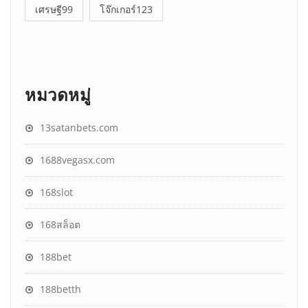
เศรษฐี99
โจ๊กเกอร์123
หมวดหมู่
13satanbets.com
1688vegasx.com
168slot
168สล็อต
188bet
188betth