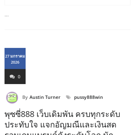
…
27 มกราคม
2026
0
By
Austin Turner
pussy888win
พุซซี่888 เว็บเดิมพัน ครบทุกระดับ
ประทับใจ แจกอัญมณีและเงินสด
รวมเกมแบรนด์ดังระดับโลก นัก