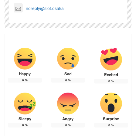
noreply@slot.osaka
Happy
Sad
Excited
0
%
0
%
0
%
Sleepy
Angry
Surprise
0
%
0
%
0
%