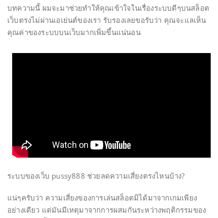
บทความนี้ ผมจะมาช่วยทำให้คุณเข้าใจในเรื่องระบบดีๆบนสล็อต
เว็บตรงไม่ผ่านเอเย่นต์ของเรา รับรองเลยขอรับว่า คุณจะแลเห็น
คุณค่าของระบบบนเว็บมากเพิ่มขึ้นแน่นอน
ระบบของเว็บ pussy888 ช่วยลดความเสี่ยงตรงไหนบ้าง?
แน่ๆครับว่า ความเสี่ยงของการเล่นสล็อตมิได้มาจากเกมเพียง
อย่างเดียว แต่มันมีเหตุมาจากการผสมกันระหว่างพฤติกรรมของ