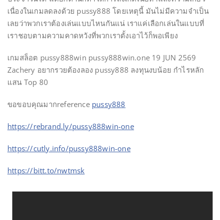
เนื่องในเกมลดลงด้วย pussy888 โดยเหตุนี้ มันไม่มีความจำเป็น
เลยว่าพวกเราต้องเล่นแบบไหนกันแน่ เราแค่เลือกเล่นในแบบที่
เราชอบตามความคาดหวังที่พวกเราตั้งเอาไว้ก็พอเพียง
เกมสล็อต pussy888win pussy888win.one 19 JUN 2569
Zachery อยากรวยต้องลอง pussy888 ลงทุนงบน้อย กำไรหลัก
แสน Top 80
ขอขอบคุณมากreference
pussy888
https://rebrand.ly/pussy888win-one
https://cutly.info/pussy888win-one
https://bitt.to/nwtmsk