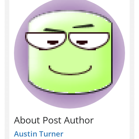
About Post Author
Austin Turner