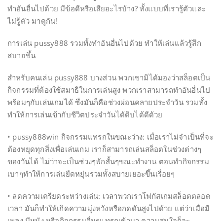
ทำอันอื่นไปด้วย มีข้อดีหรือเสียอะไรบ้าง? ทั้งแบบที่เรารู้ตัวและ
ไม่รู้ตัว มาดูกัน!
การเล่น pussy888 รวมทั้งทำอันอื่นไปด้วย ทำให้เล่นแล้วรู้สึก
สบายขึ้น
สำหรับคนเล่น pussy888 บางส่วน พวกเขามิได้มองว่าสล็อตเป็น
กิจกรรมที่ต้องใช้สมาธิในการเล่นสูง พวกเราสามารถทำอันอื่นไป
พร้อมๆกับเล่นเกมได้ ซึ่งมันก็คือช่วงผ่อนคลายประจำวัน รวมทั้ง
ทำให้การเล่นเข้ากับชีวิตประจำวันได้ดิบได้ดีด้วย
• pussy888win กิจกรรมแทรกในขณะว่าง: เมื่อเราไม่จำเป็นที่จะ
ต้องหยุดทุกสิ่งเพื่อเล่นเกม เราก็สามารถเล่นสล็อตในช่วงต่างๆ
ของวันได้ ไม่ว่าจะเป็นช่วงๆพักสั้นๆขณะทำงาน ตอนทำกิจกรรม
เบาๆทำให้การเล่นยืดหยุ่นรวมทั้งสบายเยอะขึ้นเรื่อยๆ
• ลดความเครียดระหว่างเล่น: เวลาพวกเราโฟกัสเกมสล็อตตลอด
เวลา มันก็ทำให้เกิดความมุ่งหวังหรือกดดันสูงไปด้วย แต่ว่าเมื่อมี
เพลง มีหนัง หรือกิจกรรมอื่นๆแทรกเข้ามา ความสนใจก็จะ