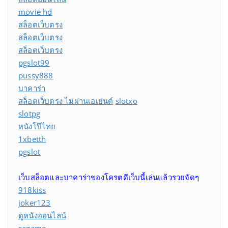
movie hd
สล็อตเว็บตรง
สล็อตเว็บตรง
สล็อตเว็บตรง
pgslot99
pussy888
บาคาร่า
สล็อตเว็บตรง ไม่ผ่านเอเย่นต์
slotxo
slotpg
หนังโป๊ไทย
1xbetth
pgslot
เว็บสล็อตและบาคาร่าของโครตดีเว็บนี้เล่นแล้วรวยจัดๆ
918kiss
joker123
ดูหนังออนไลน์