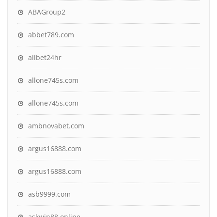
ABAGroup2
abbet789.com
allbet24hr
allone745s.com
allone745s.com
ambnovabet.com
argus16888.com
argus16888.com
asb9999.com
askwin88.online