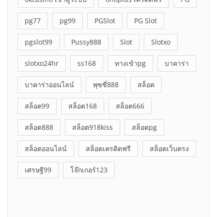
pg77
pg99
PGSlot
PG Slot
pgslot99
Pussy888
Slot
Slotxo
slotxo24hr
ss168
ทางเข้าpg
บาคาร่า
บาคาร่าออนไลน์
พุซซี่888
สล็อต
สล็อต99
สล็อต168
สล็อต666
สล็อต888
สล็อต918kiss
สล็อตpg
สล็อตออนไลน์
สล็อตเครดิตฟรี
สล็อตเว็บตรง
เศรษฐี99
โจ๊กเกอร์123