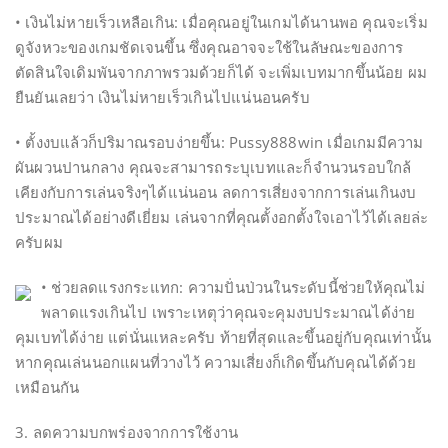
• เงินไม่หายเร็วเหลือเกิน: เมื่อคุณอยู่ในเกมได้นานพอ คุณจะเริ่ม
ดูจังหวะของเกมชัดเจนขึ้น ซึ่งคุณอาจจะใช้ในลัษณะของการ
ตัดสินใจเดิมพันจากภาพรวมด้วยก็ได้ จะเพิ่มเบทมากขึ้นน้อย ผม
ยืนยันเลยว่า เงินไม่หายเร็วเกินไปแน่นอนครับ
• ตั้งงบแล้วก็ปริมาณรอบง่ายขึ้น: Pussy888win เมื่อเกมมีความ
ผันผวนปานกลาง คุณจะสามารถระบุเบทและก็จำนวนรอบใกล้
เคียงกับการเล่นจริงๆได้แน่นอน ลดการเสี่ยงจากการเล่นเกินงบ
ประมาณได้อย่างดีเยี่ยม เล่นจากที่คุณตั้งอกตั้งใจเอาไว้ได้เลยล่ะ
ครับผม
• ช่วยลดแรงกระแทก: ความปั่นป่วนในระดับนี้ช่วยให้คุณไม่
พลาดแรงเกินไป เพราะเหตุว่าคุณจะคุมงบประมาณได้ง่าย
คุมเบทได้ง่าย แต่นั่นแหละครับ ท้ายที่สุดและขึ้นอยู่กับคุณเท่านั้น
หากคุณเล่นนอกแผนที่วางไว้ ความเสี่ยงก็เกิดขึ้นกับคุณได้ด้วย
เหมือนกัน
3. ลดความบกพร่องจากการใช้งาน