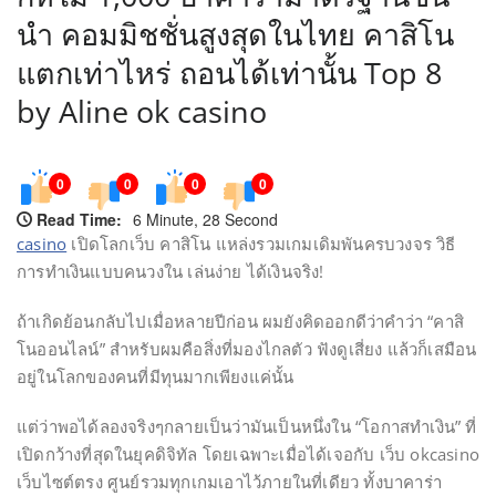
นำ คอมมิชชั่นสูงสุดในไทย คาสิโน
แตกเท่าไหร่ ถอนได้เท่านั้น Top 8
by Aline ok casino
0
0
0
0
Read Time:
6 Minute, 28 Second
casino
เปิดโลกเว็บ คาสิโน แหล่งรวมเกมเดิมพันครบวงจร วิธี
การทำเงินแบบคนวงใน เล่นง่าย ได้เงินจริง!
ถ้าเกิดย้อนกลับไปเมื่อหลายปีก่อน ผมยังคิดออกดีว่าคำว่า “คาสิ
โนออนไลน์” สำหรับผมคือสิ่งที่มองไกลตัว ฟังดูเสี่ยง แล้วก็เสมือน
อยู่ในโลกของคนที่มีทุนมากเพียงแค่นั้น
แต่ว่าพอได้ลองจริงๆกลายเป็นว่ามันเป็นหนึ่งใน “โอกาสทำเงิน” ที่
เปิดกว้างที่สุดในยุคดิจิทัล โดยเฉพาะเมื่อได้เจอกับ เว็บ okcasino
เว็บไซต์ตรง ศูนย์รวมทุกเกมเอาไว้ภายในที่เดียว ทั้งบาคาร่า