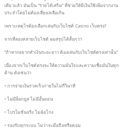
เดียวแล้ว มันเป็น “รายได้เสริม” ที่ช่วยให้มีเงินใช้เพิ่มจากงาน
ประจำโดยไม่ต้องเสี่ยงเหลือเกิน
เพราะเหตุไรต้องเลือกเล่นกับเว็บไซต์ Casino เว็บตรง?
จากที่ลองหลายเว็บไซต์ ผมสรุปได้สั้นๆว่า
“ถ้าหากอยากทำเงินระยะยาว ต้องเล่นกับเว็บไซต์ตรงเท่านั้น”
เนื่องจากเว็บไซต์ตรงจะให้ความมั่นใจและความเชื่อมั่นในทุก
ด้าน ดังเช่นว่า
• การจ่ายเงินรวดเร็วภายในไม่กี่วินาที
• ไม่มีล็อกยูส ไม่มีอั้นถอน
• โปรโมชั่นจริง ไม่ฉ้อโกง
• รองรับทุกระบบ ไม่ว่าจะมือถือหรือคอม