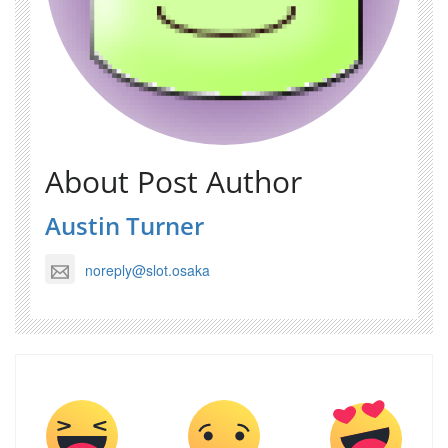
About Post Author
Austin Turner
noreply@slot.osaka