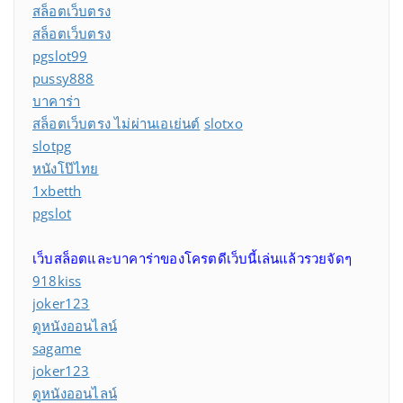
สล็อตเว็บตรง
สล็อตเว็บตรง
pgslot99
pussy888
บาคาร่า
สล็อตเว็บตรง ไม่ผ่านเอเย่นต์
slotxo
slotpg
หนังโป๊ไทย
1xbetth
pgslot
เว็บสล็อตและบาคาร่าของโครตดีเว็บนี้เล่นแล้วรวยจัดๆ
918kiss
joker123
ดูหนังออนไลน์
sagame
joker123
ดูหนังออนไลน์