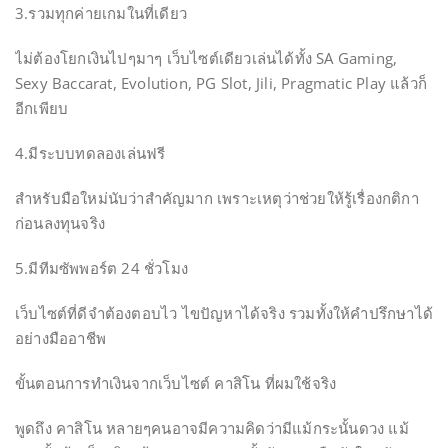
3.รวมทุกค่ายเกมในที่เดียว
ไม่ต้องโยกเงินไปๆมาๆ เว็บไซต์เดียวเล่นได้ทั้ง SA Gaming,
Sexy Baccarat, Evolution, PG Slot, Jili, Pragmatic Play แล้วก็
อีกเพียบ
4.มีระบบทดลองเล่นฟรี
สำหรับมือใหม่นับว่าสำคัญมาก เพราะเหตุว่าช่วยให้รู้เรื่องกติกา
ก่อนลงทุนจริง
5.มีทีมซัพพอร์ต 24 ชั่วโมง
เว็บไซต์ที่ดีจำต้องตอบไว ไขปัญหาได้จริง รวมทั้งให้คำปรึกษาได้
อย่างมืออาชีพ
ขั้นตอนการทำเงินจากเว็บไซต์ คาสิโน ที่ผมใช้จริง
พูดถึง คาสิโน หลายๆคนอาจมีความคิดว่ามีแม้กระนั้นดวง แม้