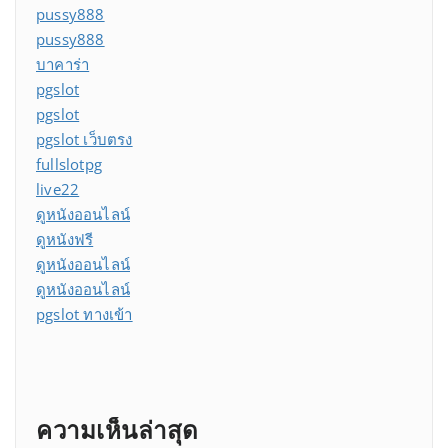
pussy888
pussy888
บาคาร่า
pgslot
pgslot
pgslot เว็บตรง
fullslotpg
live22
ดูหนังออนไลน์
ดูหนังฟรี
ดูหนังออนไลน์
ดูหนังออนไลน์
pgslot ทางเข้า
ความเห็นล่าสุด