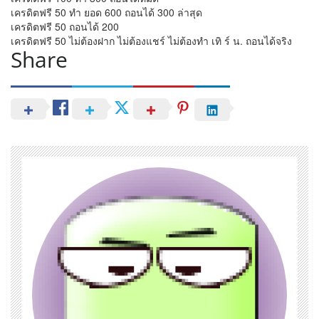
เครดิตฟรี 50 ทำ ยอด 600 ถอนได้ 300 ล่าสุด
เครดิตฟรี 50 ถอนได้ 200
เครดิตฟรี 50 ไม่ต้องฝาก ไม่ต้องแชร์ ไม่ต้องทำ เทิ ร์ น. ถอนได้จริง
Share