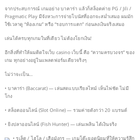
จากประสบการณ์ เกมอย่าง บาคาร่า แล้วก็สล็อตค่าย PG / Jili /
Pragmatic Play มีจังหวะการจ่ายโบนัสที่ออกจะสม่ำเสมอ ผมมัก
ใช้เวลาดู “ห้องเกม” หรือ “รอบการแตก” ก่อนลงเงินจริงเสมอ
เล่นได้ครบทุกเกมในที่เดียว ไม่ต้องโยกเงิน!
อีกสิ่งที่ทำให้ผมติดใจเว็บ casino เว็บนี้ คือ “ความครบวงจร” ของ
เกม ทุกอย่างอยู่ในแพลตฟอร์มเดียวจริงๆ
ไม่ว่าจะเป็น…
• บาคาร่า (Baccarat) — เล่นสดแบบเรียลไทม์ เห็นไพ่ชัด ไม่มี
โกง
• สล็อตออนไลน์ (Slot Online) — รวมค่ายดังกว่า 20 แบรนด์
• ยิงปลาออนไลน์ (Fish Hunter) — เล่นเพลิน ได้เงินจริง
• รูเล็ต / ไฮโล / เสือมังกร — เกมโต๊ะยอดนิยมที่ให้ความรู้สึก