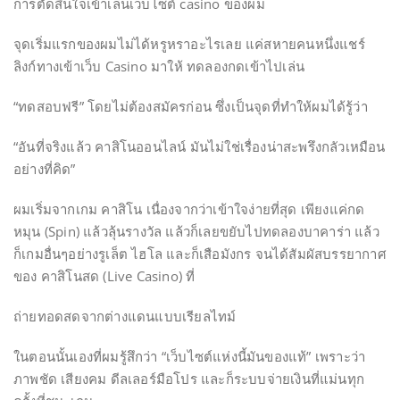
การตัดสินใจเข้าเล่นเว็บไซต์ casino ของผม
จุดเริ่มแรกของผมไม่ได้หรูหราอะไรเลย แค่สหายคนหนึ่งแชร์
ลิงก์ทางเข้าเว็บ Casino มาให้ ทดลองกดเข้าไปเล่น
“ทดสอบฟรี” โดยไม่ต้องสมัครก่อน ซึ่งเป็นจุดที่ทำให้ผมได้รู้ว่า
“อันที่จริงแล้ว คาสิโนออนไลน์ มันไม่ใช่เรื่องน่าสะพรึงกลัวเหมือน
อย่างที่คิด”
ผมเริ่มจากเกม คาสิโน เนื่องจากว่าเข้าใจง่ายที่สุด เพียงแค่กด
หมุน (Spin) แล้วลุ้นรางวัล แล้วก็เลยขยับไปทดลองบาคาร่า แล้ว
ก็เกมอื่นๆอย่างรูเล็ต ไฮโล และก็เสือมังกร จนได้สัมผัสบรรยากาศ
ของ คาสิโนสด (Live Casino) ที่
ถ่ายทอดสดจากต่างแดนแบบเรียลไทม์
ในตอนนั้นเองที่ผมรู้สึกว่า “เว็บไซต์แห่งนี้มันของแท้” เพราะว่า
ภาพชัด เสียงคม ดีลเลอร์มือโปร และก็ระบบจ่ายเงินที่แม่นทุก