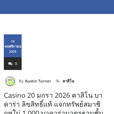
10
พฤศจิกายน
2025
0
By
Austin Turner
คาสิโน
Casino 20 มกรา 2026 คาสิโน บา
คาร่า ลิขสิทธิ์แท้ แจกทรัพย์สมาชิ
กหใม่ 1,000 บาคาร่ามาตรฐานชั้น