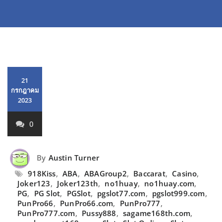
21
กรกฎาคม
2023
0
By
Austin Turner
918Kiss
,
ABA
,
ABAGroup2
,
Baccarat
,
Casino
,
Joker123
,
Joker123th
,
no1huay
,
no1huay.com
,
PG
,
PG Slot
,
PGSlot
,
pgslot77.com
,
pgslot999.com
,
PunPro66
,
PunPro66.com
,
PunPro777
,
PunPro777.com
,
Pussy888
,
sagame168th.com
,