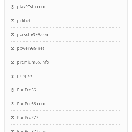
play97vip.com
pokbet
porsche999.com
power999.net
premium66.info
punpro
PunPro66
PunPro66.com
PunPro777
PunPro777.com