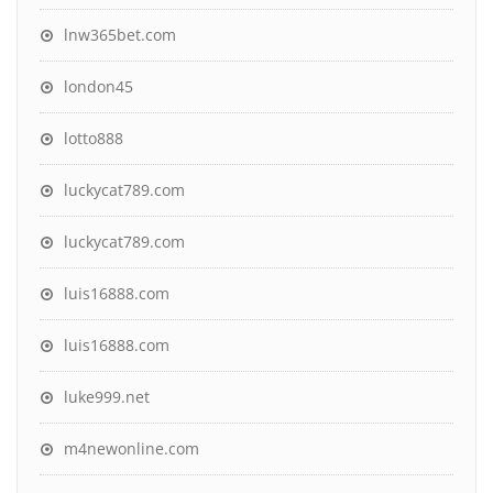
lnw365bet.com
london45
lotto888
luckycat789.com
luckycat789.com
luis16888.com
luis16888.com
luke999.net
m4newonline.com