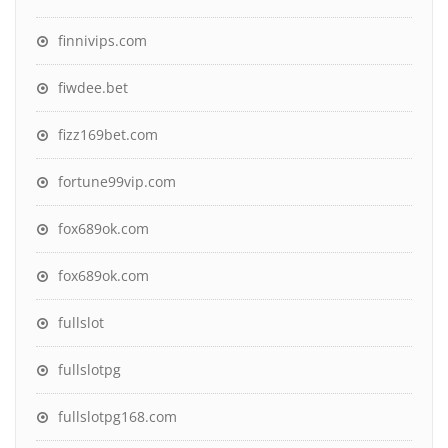
finnivips.com
fiwdee.bet
fizz169bet.com
fortune99vip.com
fox689ok.com
fox689ok.com
fullslot
fullslotpg
fullslotpg168.com