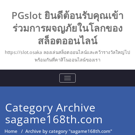
Skip
to
PGslot ยินดีต้อนรับคุณเข้า
content
ร่วมการผจญภัยในโลกของ
สล็อตออนไลน์
https://slot.osaka ลองเล่นสล็อตออนไลน์และคว้ารางวัลใหญ่ไป
พร้อมกันที่คาสิโนออนไลน์ของเรา
TOGGLE
NAVIGATION
Category Archive
sagame168th.com
Home
/
Archive by category "sagame168th.com"