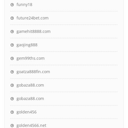
funny18
future24bet.com
gamehit8888.com
gaojing888
gem99ths.com
goatza888fin.com
gobaza88.com
gobaza88.com
golden456
golden4566.net