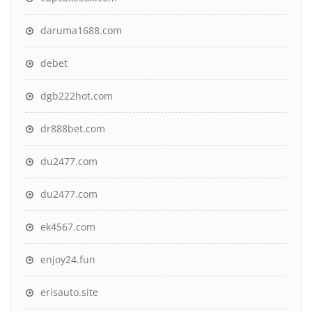
daruma1688.com
debet
dgb222hot.com
dr888bet.com
du2477.com
du2477.com
ek4567.com
enjoy24.fun
erisauto.site