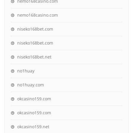
nemo168casino.com
nemo168casino.com
niseko168bet.com
niseko168bet.com
niseko168bet.net
no1huay
no1huay.com
okcasino159.com
okcasino159.com
okcasino159.net