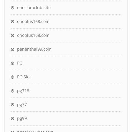
onesiamclub.site
onoplus168.com
onoplus168.com
pananthai99.com
PG
PG Slot
pg718
pg77
pg99