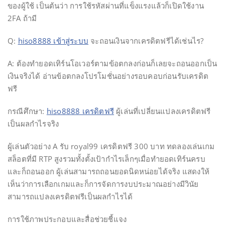
ของผู้ใช้ เป็นต้นว่า การใช้รหัสผ่านที่แข็งแรงแล้วก็เปิดใช้งาน
2FA ถ้ามี
Q:
hiso8888 เข้าสู่ระบบ
จะถอนเงินจากเครดิตฟรีได้เช่นไร?
A: ต้องทำยอดเทิร์นโอเวอร์ตามข้อตกลงก่อนก็เลยจะถอนออกเป็น
เงินจริงได้ อ่านข้อตกลงโปรโมชั่นอย่างรอบคอบก่อนรับเครดิต
ฟรี
กรณีศึกษา:
hiso8888 เครดิตฟรี
ผู้เล่นที่เปลี่ยนแปลงเครดิตฟรี
เป็นผลกำไรจริง
ผู้เล่นตัวอย่าง A รับ royal99 เครดิตฟรี 300 บาท ทดลองเล่นเกม
สล็อตที่มี RTP สูงรวมทั้งตั้งเป้ากำไรเล็กๆเมื่อทำยอดเทิร์นครบ
และก็ถอนออก ผู้เล่นสามารถถอนยอดนิดหน่อยได้จริง แสดงให้
เห็นว่าการเลือกเกมและก็การจัดการงบประมาณอย่างมีวินัย
สามารถแปลงเครดิตฟรีเป็นผลกำไรได้
การใช้ภาพประกอบและสื่อช่วยชี้แจง