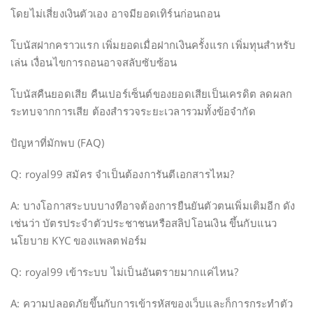
โดยไม่เสี่ยงเงินตัวเอง อาจมียอดเทิร์นก่อนถอน
โบนัสฝากคราวแรก เพิ่มยอดเมื่อฝากเงินครั้งแรก เพิ่มทุนสำหรับ
เล่น เงื่อนไขการถอนอาจสลับซับซ้อน
โบนัสคืนยอดเสีย คืนเปอร์เซ็นต์ของยอดเสียเป็นเครดิต ลดผลก
ระทบจากการเสีย ต้องสำรวจระยะเวลารวมทั้งข้อจำกัด
ปัญหาที่มักพบ (FAQ)
Q: royal99 สมัคร จำเป็นต้องการันตีเอกสารไหม?
A: บางโอกาสระบบบางทีอาจต้องการยืนยันตัวตนเพิ่มเติมอีก ดัง
เช่นว่า บัตรประจำตัวประชาชนหรือสลิปโอนเงิน ขึ้นกับแนว
นโยบาย KYC ของแพลตฟอร์ม
Q: royal99 เข้าระบบ ไม่เป็นอันตรายมากแค่ไหน?
A: ความปลอดภัยขึ้นกับการเข้ารหัสของเว็บและก็การกระทำตัว