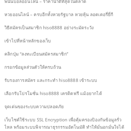
พนันบอลออนไลน์ – ราคาน้ำดีที่สุดในตลาด
หวยออนไลน์ – ครบอีกทั้งหวยรัฐบาล หวยหุ้น ลอตเตอรี่ยี่กี
วิธีสมัครเป็นสมาชิก hiso8888 อย่างระมัดระวัง
เข้าไปที่หน้าหลักของเว็บ
คลิกปุ่ม “ลงทะเบียนสมัครสมาชิก”
กรอกข้อมูลส่วนตัวให้ครบถ้วน
รับรองการสมัคร และกระทำ hiso8888 เข้าระบบ
เลือกรับโปรโมชั่น hiso8888 เครดิตฟรี แม้อยากได้
จุดเด่นของระบบความปลอดภัย
เว็บไซต์ใช้ระบบ SSL Encryption เพื่อคุ้มครองป้องกันข้อมูลรั่ว
ไหล พร้อมระบบพิจารณาธุรกรรมอัตโนมัติ ทำให้มั่นอกมั่นใจได้