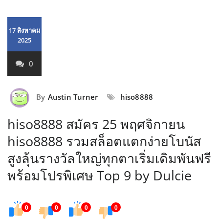
17 สิงหาคม
2025
0
By
Austin Turner
hiso8888
hiso8888 สมัคร 25 พฤศจิกายน
hiso8888 รวมสล็อตแตกง่ายโบนัส
สูงลุ้นรางวัลใหญ่ทุกตาเริ่มเดิมพันฟรี
พร้อมโปรพิเศษ Top 9 by Dulcie
0
0
0
0