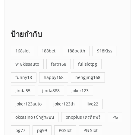
ป้ายกำกับ
168slot
188bet
188betth
918Kiss
918kissauto
faro168
fullslotpg
funny18
happy168
hengjing168
Jinda55
jinda888
Joker123
joker123auto
Joker123th
live22
okcasino เข้าสู่ระบบ
onoplus เครดิตฟรี
PG
pg77
pg99
PGSlot
PG Slot