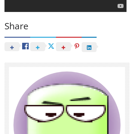
Share