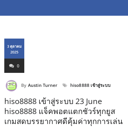
3 ตุลาคม
2025
0
By
Austin Turner
hiso8888 เข้าสู่ระบบ
hiso8888 เข้าสู่ระบบ 23 June
hiso8888 แจ็คพอตแตกชัวร์ทุกยูส
เกมสดบรรยากาศดีคุ้มค่าทุกการเล่น