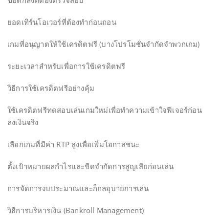
ข้อตกลงที่ต้องตรวจสอบ
ยอดเทิร์นโอเวอร์ที่ต้องทำก่อนถอน
เกมที่อนุญาตให้ใช้เครดิตฟรี (บางโปรโมชั่นจำกัดจำพวกเกม)
ระยะเวลาสำหรับเพื่อการใช้เครดิตฟรี
วิธีการใช้เครดิตฟรีอย่างคุ้ม
ใช้เครดิตฟรีทดสอบเล่นเกมใหม่เพื่อทำความเข้าใจฟีเจอร์ก่อน
ลงเงินจริง
เลือกเกมที่มีค่า RTP สูงเพื่อเพิ่มโอกาสชนะ
ตั้งเป้าหมายผลกำไรและขีดจำกัดการสูญเสียก่อนเล่น
การจัดการงบประมาณและก็กลอุบายการเล่น
วิธีการบริหารเงิน (Bankroll Management)