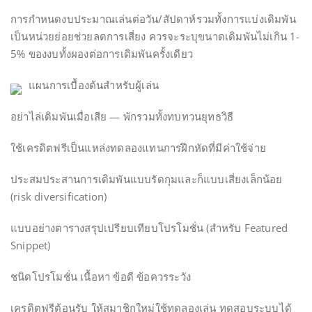
การกำหนดงบประมาณเล่นต่อวัน/สัปดาห์รวมทั้งการแบ่งเดิมพัน
เป็นหน่วยย่อยช่วยลดการเสี่ยง ควรจะระบุขนาดเดิมพันไม่เกิน 1-
5% ของงบทั้งผองต่อการเดิมพันครั้งเดียว
แผนการเบื้องต้นสำหรับผู้เล่น
อย่าไล่เดิมพันเมื่อเสีย — พักรวมทั้งทบทวนยุทธวิธี
ใช้เครดิตฟรีเป็นแหล่งทดลองแทนการฝึกหัดที่มีค่าใช้จ่าย
ประสมประสานการเดิมพันแบบรัดกุมและก็แบบเสี่ยงเล็กน้อย
(risk diversification)
แบบอย่างตารางสรุปเปรียบเทียบโปรโมชั่น (สำหรับ Featured
Snippet)
ชนิดโปรโมชั่น เนื้อหา ข้อดี ข้อควรระวัง
เครดิตฟรีต้อนรับ ให้สมาชิกใหม่ใช้ทดลองเล่น ทดสอบระบบได้