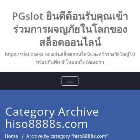
Skip
to
PGslot ยินดีต้อนรับคุณเข้า
content
ร่วมการผจญภัยในโลกของ
สล็อตออนไลน์
https://slot.osaka ลองเล่นสล็อตออนไลน์และคว้ารางวัลใหญ่ไป
พร้อมกันที่คาสิโนออนไลน์ของเรา
TOGGLE
NAVIGATION
Category Archive
hiso8888s.com
Home
/
Archive by category "hiso8888s.com"