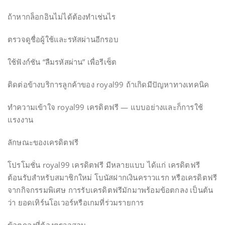
ถ้าหากล็อกอินไม่ได้ต้องทำเช่นไร
ตรวจดูชื่อผู้ใช้และรหัสผ่านอีกรอบ
ใช้ฟังก์ชัน “ลืมรหัสผ่าน” เพื่อรีเซ็ต
ติดต่อข้างบริการลูกค้าของ royal99 ถ้าเกิดมีปัญหาทางเทคนิค
ทำความเข้าใจ royal99 เครดิตฟรี — แบบอย่างและก็การใช้
แรงงาน
ลักษณะของเครดิตฟรี
โปรโมชั่น royal99 เครดิตฟรี มีหลายแบบ ได้แก่ เครดิตฟรี
ต้อนรับสำหรับสมาชิกใหม่ โบนัสฝากเงินคราวแรก หรือเครดิตฟรี
จากกิจกรรมพิเศษ การรับเครดิตฟรีมักมาพร้อมข้อตกลง เป็นต้น
ว่า ยอดเทิร์นโอเวอร์หรือเกมที่ร่วมรายการ