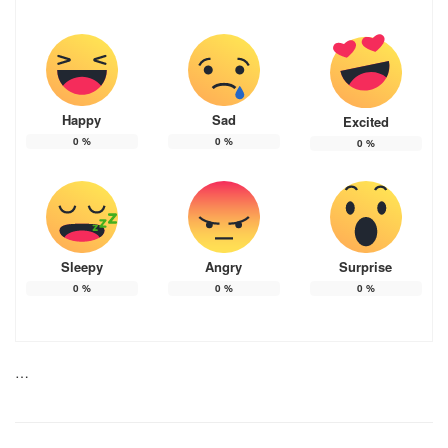
Happy
Sad
Excited
0
%
0
%
0
%
Sleepy
Angry
Surprise
0
%
0
%
0
%
…