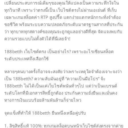
เปลี่ยนประสบการณ์เดิมๆของคุณให้แปลงเป็นความระทึกใจใน
ทุกวินาที เพราะว่าตรงนี้เป็น เว็บไซต์ตรงไม่ผ่านเอเย่นต์ ที่เก็บ
เฉพาะเกมสล็อตค่า RTP สูงปรี๊ด แตกง่ายแตกหนักกระทั่งจำต้อง
ขอชีวิต พร้อมระบบความปลอดภัยระดับมาตรฐานสากลที่ประกัน
ว่า ทุกบาททุกสตางค์ของคุณจะถูกดูแลอย่างดีที่สุด จัดแจงพบกับ
ความรวยแบบไม่ตั้งตัวได้ที่นี่เลยจ้า!
188betth เว็บไซต์ตรง เป็นอย่างไร? เพราะอะไรเซียนสล็อต
ระดับประเทศถึงเลือกใช้
หลายๆคนบางครั้งก็อาจจะสงสัยว่าเพราะเหตุใดจำต้องเจาะจงว่า
เป็น 188betth? ความลับมันอยู่ที่ “ความเป็นมือโปร” จ้ะ
188betth ไม่ได้เป็นแค่เว็บไซต์พนันทั่วๆไป แต่ว่าเป็นแบรนด์
ระดับโลกที่มีเอกสารสิทธิ์ถูกต้อง ประกันความยั่งยืนและมั่นคง
ทางการเงินแบบร้อยล้านพันล้านก็จ่ายไหว
จุดแข็งที่ทำให้ 188betth ยืนหนึ่งเหนือคู่ปรับ
1. ลิขสิทธิ์แท้ 100%: ทุกเกมสล็อตบนหน้าเว็บไซต์ส่งตรงจากค่าย