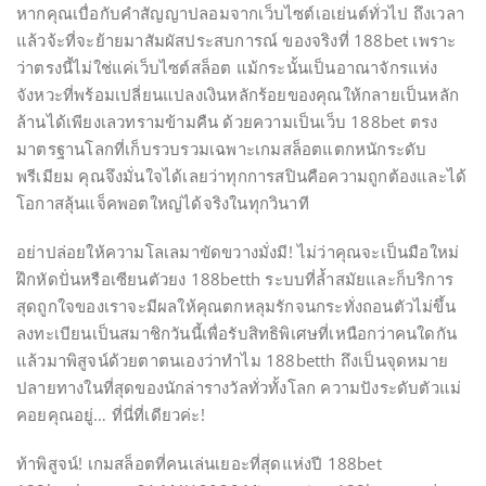
หากคุณเบื่อกับคำสัญญาปลอมจากเว็บไซต์เอเย่นต์ทั่วไป ถึงเวลา
แล้วจ้ะที่จะย้ายมาสัมผัสประสบการณ์ ของจริงที่ 188bet เพราะ
ว่าตรงนี้ไม่ใช่แค่เว็บไซต์สล็อต แม้กระนั้นเป็นอาณาจักรแห่ง
จังหวะที่พร้อมเปลี่ยนแปลงเงินหลักร้อยของคุณให้กลายเป็นหลัก
ล้านได้เพียงเลวทรามข้ามคืน ด้วยความเป็นเว็บ 188bet ตรง
มาตรฐานโลกที่เก็บรวบรวมเฉพาะเกมสล็อตแตกหนักระดับ
พรีเมียม คุณจึงมั่นใจได้เลยว่าทุกการสปินคือความถูกต้องและได้
โอกาสลุ้นแจ็คพอตใหญ่ได้จริงในทุกวินาที
อย่าปล่อยให้ความโลเลมาขัดขวางมั่งมี! ไม่ว่าคุณจะเป็นมือใหม่
ฝึกหัดปั่นหรือเซียนตัวยง 188betth ระบบที่ล้ำสมัยและก็บริการ
สุดถูกใจของเราจะมีผลให้คุณตกหลุมรักจนกระทั่งถอนตัวไม่ขึ้น
ลงทะเบียนเป็นสมาชิกวันนี้เพื่อรับสิทธิพิเศษที่เหนือกว่าคนใดกัน
แล้วมาพิสูจน์ด้วยตาตนเองว่าทำไม 188betth ถึงเป็นจุดหมาย
ปลายทางในที่สุดของนักล่ารางวัลทั่วทั้งโลก ความปังระดับตัวแม่
คอยคุณอยู่… ที่นี่ที่เดียวค่ะ!
ท้าพิสูจน์! เกมสล็อตที่คนเล่นเยอะที่สุดแห่งปี 188bet