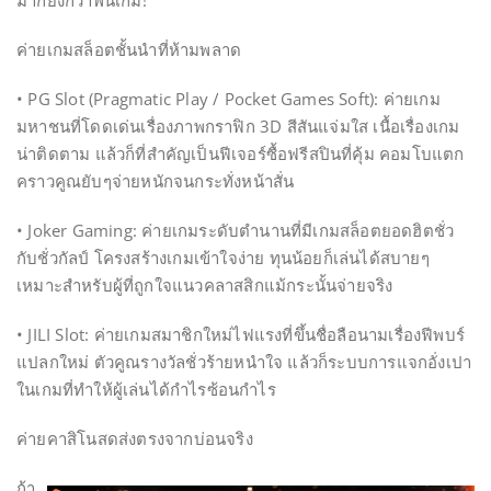
มากยิ่งกว่าพันเกม!
ค่ายเกมสล็อตชั้นนำที่ห้ามพลาด
• PG Slot (Pragmatic Play / Pocket Games Soft): ค่ายเกม
มหาชนที่โดดเด่นเรื่องภาพกราฟิก 3D สีสันแจ่มใส เนื้อเรื่องเกม
น่าติดตาม แล้วก็ที่สำคัญเป็นฟีเจอร์ซื้อฟรีสปินที่คุ้ม คอมโบแตก
คราวคูณยับๆจ่ายหนักจนกระทั่งหน้าสั่น
• Joker Gaming: ค่ายเกมระดับตำนานที่มีเกมสล็อตยอดฮิตชั่ว
กับชั่วกัลป์ โครงสร้างเกมเข้าใจง่าย ทุนน้อยก็เล่นได้สบายๆ
เหมาะสำหรับผู้ที่ถูกใจแนวคลาสสิกแม้กระนั้นจ่ายจริง
• JILI Slot: ค่ายเกมสมาชิกใหม่ไฟแรงที่ขึ้นชื่อลือนามเรื่องฟีพบร์
แปลกใหม่ ตัวคูณรางวัลชั่วร้ายหนำใจ แล้วก็ระบบการแจกอั่งเปา
ในเกมที่ทำให้ผู้เล่นได้กำไรซ้อนกำไร
ค่ายคาสิโนสดส่งตรงจากบ่อนจริง
ถ้า