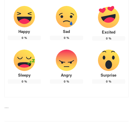
Happy
Sad
Excited
0
%
0
%
0
%
Sleepy
Angry
Surprise
0
%
0
%
0
%
…