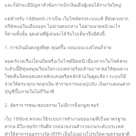
และก็มักจะมีปัญหาหัวข้อการเบิกเงินเมื่อผู้เล่นได้รางวัลใหญ่
แต่สำหรับ 188betth เราเป็น เว็บไซต์ตรงระบบแท้ ที่ส่งตรงจาก
บริษัทแม่ในเมืองนอก ไม่ผ่านคนกลาง ไม่ผ่านนายหน้าอะไร
ก็ตามทั้งนั้น จุดเด่นที่ผู้เล่นจะได้รับไปเต็มๆจึงมีดังนี้:
1. การเงินมั่นคงสูงที่สุด ทุนครึ้ม ถอนเยอะแค่ไหนก็จ่าย
หมดกังวลเรื่องโดนบิดหรือเว็บไซต์ปิดหนี เนื่องจากเว็บไซต์ตรง
ระดับนี้มีทุนหมุนเวียนในระบบหลายร้อยล้านบาท ต่อให้คุณดวง
โชคดีแจ็คพอตแตกหลักแสนหรือหลักล้านในตูดเดียว ระบบก็มี
จ่ายให้ครบทุกบาททุกเงิน ทำรายการถอนปุบปับ เงินกระดอนฝาก
บัญชีปั๊บภายในไม่กี่วินาที
2. อัตราการชนะชอบธรรม ไม่มีการล็อกยูสเซอร์
เว็บ 188bet ตรงจะใช้ระบบการทำงานของเกมที่เป็นมาตรฐาน
สากล มีใบเซอร์การันตีจากหน่วยงานสำรวจเกมระดับประเทศ
ทำให้ค่าการออกรางวัล (RTP) เป็นไปอย่างโปร่งใสตามธรรมชาติ