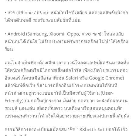
• iOS (iPhone / iPad): หน้าเว็บไซต์เสถียร แสดงผลลัพธ์หน้าจอ
ได้พอดิบพอดี รองรับระบบสัมผัสที่แม่น
• Android (Samsung, Xiaomi, Oppo, Vivo ฯลฯ): โหลดสลับ
หน้าเกมได้ทันใจ ไม่รับประทานทรัพยากรเครื่อง ไม่ทำให้เครื่อง
ร้อน
คุณไม่จำเป็นที่จะต้องเสียเวลาดาวน์โหลดแอปพลิเคชันมาจัดตั้ง
ให้หนักเครื่องหรือมีโอกาสเสี่ยงต่อไวรัส เพียงเปิดโปรแกรมท่อง
อินเตอร์เน็ตบนมือถือ (อาทิเช่น Safari หรือ Google Chrome)
แล้วพิมพ์ชื่อเว็บ ก็สามารถล็อกอินเข้าระบบลงพนันได้ทันที
หน้าต่างเกมถูกวางแบบมาให้เป็นมิตรกับผู้ใช้งาน (User-
Friendly) ปุ่มกดใหญ่กระจ่าง เล็งง่าย กดสบาย จะนั่งพักผ่อนบน
รถเมล์ นอนเล่น สล็อตเว็บตรง บนเตียง หรือแอบหมุนตอนพัก
เบรคตอนทำงาน ก็ทำเงินได้อย่างง่ายดายเพียงแค่ปลายนิ้วสัมผัส
กรรมวิธีการลงทะเบียนสมัครสมาชิก 188betth ระบบออโต้ เร็ว