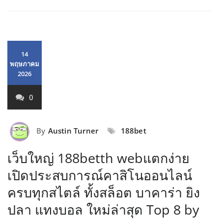
14
พฤษภาคม
2026
0
By
Austin Turner
188bet
เว็บใหญ่ 188betth webแตกง่าย
เปิดประสบการณ์คาสิโนออนไลน์
ครบทุกสไตล์ ทั้งสล็อต บาคาร่า ยิง
ปลา แทงบอล ใหม่ล่าสุด Top 8 by