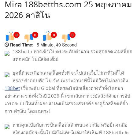
Mira 188betths.com 25 พฤษภาคม
2026 คาสิโน
0
0
0
0
Read Time:
5 Minute, 40 Second
188betth ทางเข้าเว็บตรงระดับตำนาน รวมสุดยอดเกมสล็อต
แตกหนัก โบนัสจัดเต็ม!
ยุคนี้ถ้าจะเลือกเล่นสล็อตทั้งที จะไปเล่นเว็บไก่กาที่ใดก็ได้
หรอ? คำตอบคือ ไม่ จ้ะ! เพราะว่านาทีนี้ไม่มีใครไม่กล่าวถึง
188bet
เว็บระดับ Global ที่ครองใจนักเสี่ยงดวงทั่วทั้งโลกมา
อย่างนาน รวมทั้งในปี 2026 นี้ เขากลับมาทวงบัลลังก์ด้วยการอัป
เกรดระบบใหม่ทั้งผอง แปลงเป็นสรวงสวรรค์ของคู่รักสล็อตที่ย้ำ
การ ทำเงิน โดยเฉพาะ!
หากคุณเบื่อกับการปั่นสล็อตแล้วพบแต่ เกลือ หรือปั่นจนมือ
หงิกงอแม้กระนั้นโบนัสไม่เคยโผล่มาให้เห็น ที่ 188betth จะ