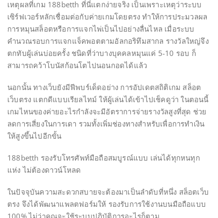
เหตุผลที่เกม 188betth ที่นี่แตกง่ายจริง เป็นเพราะเหตุว่าระบบ
เซิร์ฟเวอร์หลักเชื่อมต่อกับค่ายเกมโดยตรง ทำให้การประมวลผล
การหมุนสล็อตหรือการแจกไพ่เป็นไปอย่างลื่นไหล เมื่อระบบ
คำนวณรอบการแจกแจ็คพอตตามอัลกอริทึมสากล รางวัลใหญ่จึง
ตกทับผู้เล่นบ่อยครั้ง ชนิดที่ว่าบางบุคคลหมุนแค่ 5-10 รอบ ก็
สามารถคว้าโบนัสก้อนโตไปนอนกอดได้แล้ว
นอกนั้น ทางเว็บยังมีฟีพบร์เด็ดอย่าง การอัปเดตสถิติเกม สล็อต
เว็บตรง แตกดีแบบเรียลไทม์ ให้ผู้เล่นได้เข้าไปเช็คดูว่า ในตอนนี้
เกมไหนของค่ายอะไรกำลังจะมีอัตราการจ่ายรางวัลสูงที่สุด ช่วย
ลดการเสี่ยงในการเดา รวมทั้งเพิ่มช่องทางสำหรับเพื่อการทำเงิน
ให้สูงขึ้นไปอีกขั้น
188betth รองรับโทรศัพท์มือถือสมบูรณ์แบบ เล่นได้ทุกหนทุก
แห่ง ไม่ต้องดาวน์โหลด
ในปัจจุบันความสะดวกสบายจะต้องมาเป็นลำดับที่หนึ่ง สล็อตเว็บ
ตรง จึงได้พัฒนาแพลตฟอร์มให้ รองรับการใช้งานบนมือถือแบบ
100% ไม่ว่าคุณจะใช้ระบบปฏิบัติการอะไรก็ตาม