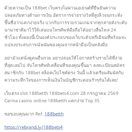
ด้วยความเป็น 188bet เว็บตรงไม่ผ่านเอเย่นต์ที่ยืนยันความ
ปลอดภัยทางด้านการเงิน อัตราการจ่ายรางวัลที่สูงลิ่วจนกระทั่ง
ขึ้นชื่อว่าแตกง่ายจริง บวกกับการรวบรวมเกมจากทุกค่ายดังระดับ
นานาชาติมาไว้ให้เล่นบนโทรศัพท์มือถือได้อย่างลื่นไหล 24
ชั่วโมง ทั้งผองนี้เป็นองค์ประกอบของเว็บระดับพรีเมียมที่พร้อมจะ
แปลงประสบการณ์พนันของคุณจากหน้ามือเป็นหลังมือ
อย่ามัวแต่นั่งดูคนอื่นรวย อย่าปล่อยให้โอกาสสร้างรายได้ที่ง่าย
ที่สุดเลยไป จับโทรศัพท์เคลื่อนที่ของคุณขึ้นมา ลงทะเบียนสมัคร
สมาชิกกับ 188bet สล็อตเว็บไซต์ตรง วันนี้ แล้วเตรียมสัมผัสกับ
ความระทึกใจของการเห็นเงินในบัญชีกระดอนรัวๆกันได้เลย!
เว็บตรง slot 188betth 188bets4.com 28 กรกฎาคม 2569
Carina casino online 188betth แตกง่าย Top 35
ขอขอบคุณมาก Ref.
188betth
https://rebrand.ly/188bets4