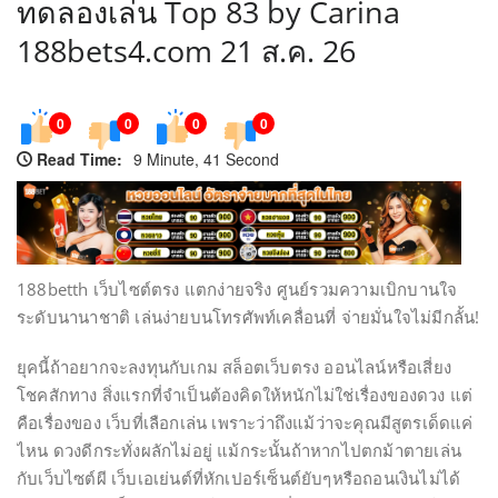
ทดลองเล่น Top 83 by Carina
188bets4.com 21 ส.ค. 26
0
0
0
0
Read Time:
9 Minute, 41 Second
188betth เว็บไซต์ตรง แตกง่ายจริง ศูนย์รวมความเบิกบานใจ
ระดับนานาชาติ เล่นง่ายบนโทรศัพท์เคลื่อนที่ จ่ายมั่นใจไม่มีกลั้น!
ยุคนี้ถ้าอยากจะลงทุนกับเกม สล็อตเว็บตรง ออนไลน์หรือเสี่ยง
โชคสักทาง สิ่งแรกที่จำเป็นต้องคิดให้หนักไม่ใช่เรื่องของดวง แต่
คือเรื่องของ เว็บที่เลือกเล่น เพราะว่าถึงแม้ว่าจะคุณมีสูตรเด็ดแค่
ไหน ดวงดีกระทั่งผลักไม่อยู่ แม้กระนั้นถ้าหากไปตกม้าตายเล่น
กับเว็บไซต์ผี เว็บเอเย่นต์ที่หักเปอร์เซ็นต์ยับๆหรือถอนเงินไม่ได้