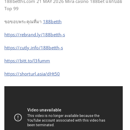
188betths.com 21 MAY 2026 Mira casino 188bet แจกบ่อย
Top 99
ขอขอบพระคุณที่มา
188betth
https://rebrand.ly/188betth-s
https://cutly.info/188betth-s
https://bitt.to/l3fumm
https://shorturl.asia/dHt50