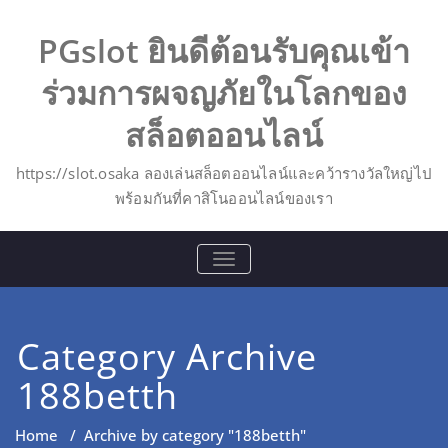
Skip
to
PGslot ยินดีต้อนรับคุณเข้า
content
ร่วมการผจญภัยในโลกของ
สล็อตออนไลน์
https://slot.osaka ลองเล่นสล็อตออนไลน์และคว้ารางวัลใหญ่ไป
พร้อมกันที่คาสิโนออนไลน์ของเรา
TOGGLE
NAVIGATION
Category Archive
188betth
Home
/
Archive by category "188betth"