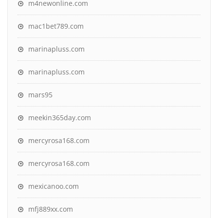
m4newonline.com
mac1bet789.com
marinapluss.com
marinapluss.com
mars95
meekin365day.com
mercyrosa168.com
mercyrosa168.com
mexicanoo.com
mfj889xx.com