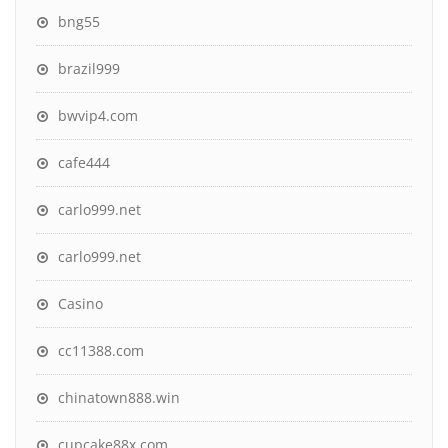
bng55
brazil999
bwvip4.com
cafe444
carlo999.net
carlo999.net
Casino
cc11388.com
chinatown888.win
cupcake88x.com