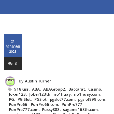
21
กรกฎาคม
2023
0
By
Austin Turner
918Kiss
,
ABA
,
ABAGroup2
,
Baccarat
,
Casino
,
Joker123
,
Joker123th
,
no1huay
,
no1huay.com
,
PG
,
PG Slot
,
PGSlot
,
pgslot77.com
,
pgslot999.com
,
PunPro66
,
PunPro66.com
,
PunPro777
,
PunPro777.com
,
Pussy888
,
sagame168th.com
,