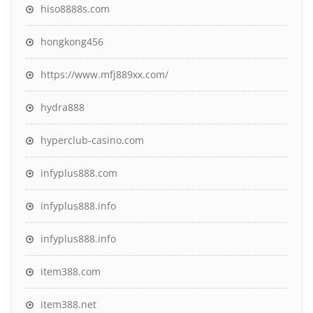
hiso8888s.com
hongkong456
https://www.mfj889xx.com/
hydra888
hyperclub-casino.com
infyplus888.com
infyplus888.info
infyplus888.info
item388.com
item388.net