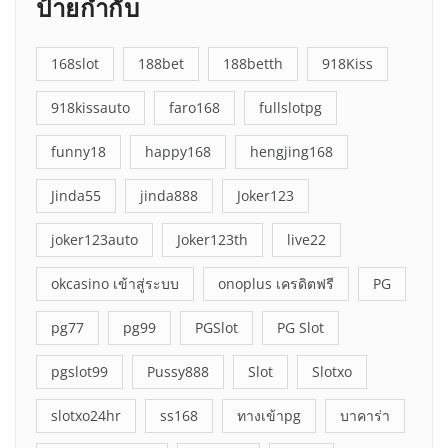
ป้ายกำกับ
168slot
188bet
188betth
918Kiss
918kissauto
faro168
fullslotpg
funny18
happy168
hengjing168
Jinda55
jinda888
Joker123
joker123auto
Joker123th
live22
okcasino เข้าสู่ระบบ
onoplus เครดิตฟรี
PG
pg77
pg99
PGSlot
PG Slot
pgslot99
Pussy888
Slot
Slotxo
slotxo24hr
ss168
ทางเข้าpg
บาคาร่า