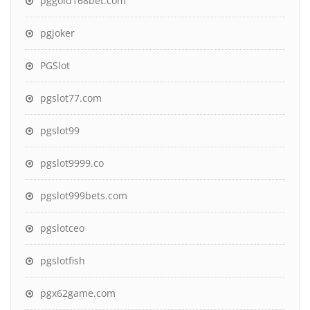
pggold168bet.com
pgjoker
PGSlot
pgslot77.com
pgslot99
pgslot9999.co
pgslot999bets.com
pgslotceo
pgslotfish
pgx62game.com