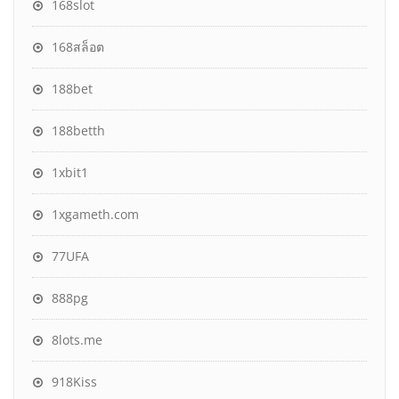
168slot
168สล็อต
188bet
188betth
1xbit1
1xgameth.com
77UFA
888pg
8lots.me
918Kiss