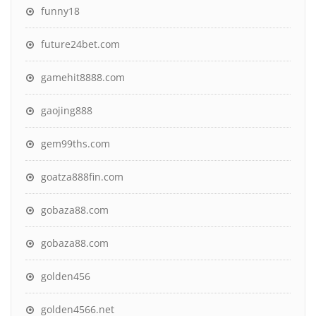
funny18
future24bet.com
gamehit8888.com
gaojing888
gem99ths.com
goatza888fin.com
gobaza88.com
gobaza88.com
golden456
golden4566.net