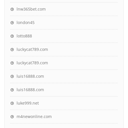
lnw365bet.com
london45
lotto888
luckycat789.com
luckycat789.com
luis16888.com
luis16888.com
luke999.net
m4newonline.com