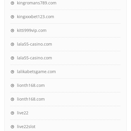
kingromans789.com
kingxxxbet123.com
kitti999vip.com
lala55-casino.com
lala55-casino.com
lalikabetsgame.com
lionth168.com
lionth168.com
live22
live22slot