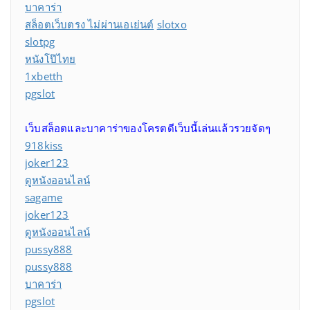
บาคาร่า
สล็อตเว็บตรง ไม่ผ่านเอเย่นต์
slotxo
slotpg
หนังโป๊ไทย
1xbetth
pgslot
เว็บสล็อตและบาคาร่าของโครตดีเว็บนี้เล่นแล้วรวยจัดๆ
918kiss
joker123
ดูหนังออนไลน์
sagame
joker123
ดูหนังออนไลน์
pussy888
pussy888
บาคาร่า
pgslot