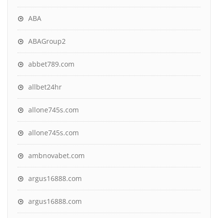
ABA
ABAGroup2
abbet789.com
allbet24hr
allone745s.com
allone745s.com
ambnovabet.com
argus16888.com
argus16888.com