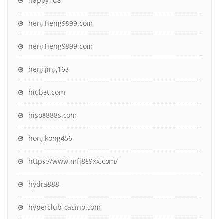
happy168
hengheng9899.com
hengheng9899.com
hengjing168
hi6bet.com
hiso8888s.com
hongkong456
https://www.mfj889xx.com/
hydra888
hyperclub-casino.com