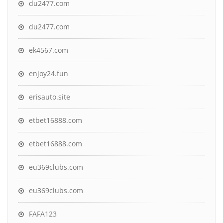
du2477.com
du2477.com
ek4567.com
enjoy24.fun
erisauto.site
etbet16888.com
etbet16888.com
eu369clubs.com
eu369clubs.com
FAFA123