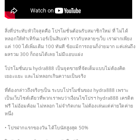
สิ่งที่ประทับหัวใจสุดคือ โปรโมชั่นต้อนรับสมาชิกใหม่ ที่ ไม่ได้
หลอกให้ทำเทิร์นเวอร์เป็นสิบเท่า ราวกับหลายๆเว็บ เราฝากเพียง
แค่ 100 ได้เพิ่มเติม 100 ทันที ข้อแม้การถอนก็ง่ายมาก แค่เล่นถึง
ผลรวม 300 ก็ถอนได้เลย ไม่มีแอบแฝง
โปรโมชั่นบน hydra888 เป็นจุดขายที่จัดเต็มแบบไม่ต้องคิด
เยอะแยะ และไม่หลอกเกินความเป็นจริง
ที่ต้องกล่าวถึงจริงๆเป็น ระบบโปรโมชั่นของ hydra888 เพราะ
เป็นเว็บไซต์เดียวที่พวกเราพบว่าเงื่อนไขโปรฯ hydra888 เครดิต
ฟรี ไม่อ้อมค้อม ไม่หลอก ไม่จำกัดเกม ไม่ต้องเล่นแต่ค่ายใดค่าย
หนึ่ง
• โปรฝากแรกของวัน ได้โบนัสสูงสุด 50%