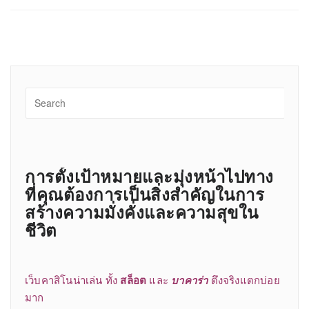
การตั้งเป้าหมายและมุ่งหน้าไปทาง
ที่คุณต้องการเป็นสิ่งสำคัญในการ
สร้างความมั่งคั่งและความสุขใน
ชีวิต
เว็บคาสิโนน่าเล่น ทั้ง
สล็อต
และ
บาคาร่า
ตึงจริงแตกบ่อย
มาก