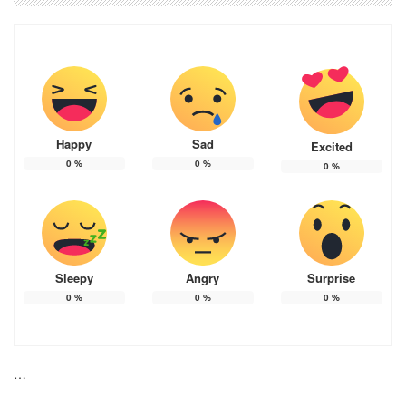
Happy
Sad
Excited
0
%
0
%
0
%
Sleepy
Angry
Surprise
0
%
0
%
0
%
…