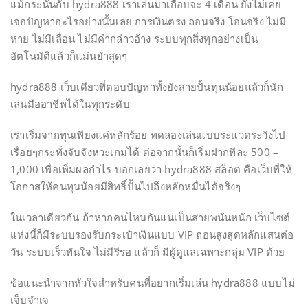
แม้กระนั้นกับ hydra888 เราเล่นมาเกือบจะ 4 เดือน ยังไม่เคย
เจอปัญหาอะไรอย่างนั้นเลย การเงินตรง ถอนจริง โอนจริง ไม่มี
หาย ไม่มีเลื่อน ไม่มีคำกล่าวอ้าง ระบบทุกสิ่งทุกอย่างเป็น
อัตโนมัติแล้วก็แม่นยำสุดๆ
hydra888 เว็บเดียวที่ตอบปัญหาทั้งยังสายปั้นทุนน้อยแล้วก็นัก
เล่นมืออาชีพได้ในทุกระดับ
เราเริ่มจากทุนเพียงแค่หลักร้อย ทดลองเล่นแบบระแวดระวังไป
เรื่อยๆกระทั่งจับจังหวะเกมได้ ต่อจากนั้นก็เริ่มฝากทีละ 500 –
1,000 เพื่อเพิ่มผลกำไร บอกเลยว่า hydra888 สล็อต คือเว็บที่ให้
โอกาสให้คนทุนน้อยมีสิทธิ์ปั้นไปถึงหลักหมื่นได้จริงๆ
ในเวลาเดียวกัน ถ้าหากคนไหนกันแน่เป็นสายพนันหนัก เว็บไซต์
แห่งนี้ก็มีระบบรองรับกระเป๋าเงินแบบ VIP ถอนสูงสุดหลักแสนต่อ
วัน ระบบเร็วทันใจ ไม่มีรีรอ แล้วก็ มีผู้ดูแลเฉพาะกลุ่ม VIP ด้วย
ข้อแนะนำจากหัวใจสำหรับคนที่อยากเริ่มเล่น hydra888 แบบไม่
เจ็บจำเจ