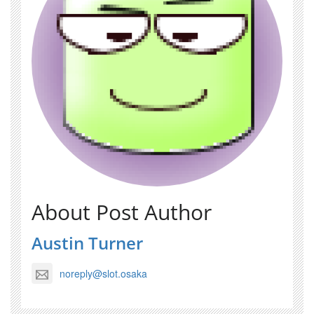
About Post Author
Austin Turner
noreply@slot.osaka