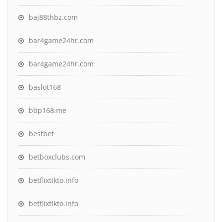
baj88thbz.com
bar4game24hr.com
bar4game24hr.com
baslot168
bbp168.me
bestbet
betboxclubs.com
betflixtikto.info
betflixtikto.info