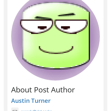
About Post Author
Austin Turner