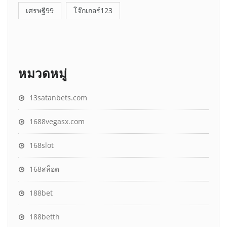
เศรษฐี99
โจ๊กเกอร์123
หมวดหมู่
13satanbets.com
1688vegasx.com
168slot
168สล็อต
188bet
188betth