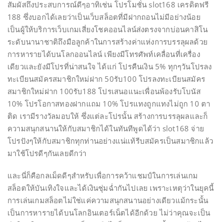
สัมผัสถึงประสบการณ์ดีๆอาทิเช่น โปรโมชั่น slot168 เครดิตฟรี
188 ซึ่งบอกได้เลยว่าเป็นเว็บสล็อตที่มีฝากถอนไม่มีอย่างน้อย
เป็นผู้ให้บริการเว็บเกมเสี่ยงโชคออนไลน์ส่งตรงจากบ่อนคาสิโน
ระดับนานาชาติถึงมือลูกค้าในการสร้างค่าแห่งการบรรลุผลด้วย
การหารายได้บนโลกออนไลน์ เพียงมีโทรศัพท์เคลื่อนที่เครื่อง
เดียวและยังมีโปรที่น่าสนใจ ได้แก่ โปรคืนเงิน 5% ทุกๆวันโปรลง
ทะเบียนสมัครสมาชิกใหม่ฝาก 50รับ100 โปรลงทะเบียนสมัคร
สมาชิกใหม่ฝาก 100รับ188 โปรเสนอแนะเพื่อนพ้องรับโบนัส
10% โปรโอกาสทองฝากแถม 10% โปรแทงถูกแทงไม่ถูก 10 ตา
ติด เรามีรางวัลมอบให้ ซึ่งแต่ละโปรนั้น สร้างการบรรลุผลและก็
ความสนุกสนานให้กับสมาชิกได้ในทันทีพูดได้ว่า slot168 จ่าย
โปรปังๆให้กับสมาชิกทุกท่านอย่างแน่แท้รีบสมัครเป็นสมาชิกแล้ว
มาใช้โปรดีๆกันเลยดีกว่า
และนี่ก็คือกลเม็ดดีๆสำหรับเพื่อการคว้าแชมป์ในการเล่นเกม
สล็อตให้บันเทิงใจและได้เงินชุ่มฉ่ำกันไปเลย เพราะเหตุว่าในยุคนี้
การเล่นเกมสล็อตไม่ใช่แค่ความสนุกสนานอย่างเดียวแม้กระนั้น
เป็นการหารายได้บนโลกอินเตอร์เน็ตได้อีกด้วย ไม่ว่าคุณจะเป็น