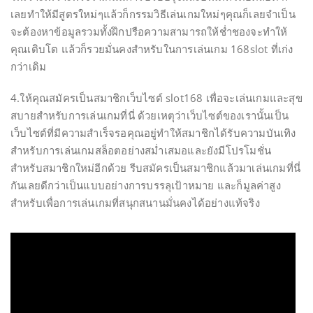
เลยทำให้มีสูตรใหม่ๆแล้วก็กรรมวิธีเล่นเกมใหม่ๆคุณก็เลยจำเป็น
จะต้องหาข้อมูลรวมทั้งฝึกปรือความสามารถให้ช่ำชองจะทำให้
คุณเติบโต แล้วก็รวยมั่นคงสำหรับในการเล่นเกม 168slot ที่เก่ง
กว่าเดิม
4.ให้คุณสมัครเป็นสมาชิกเว็บไซต์ slot168 เพื่อจะเล่นเกมและสุข
สบายสำหรับการเล่นเกมที่นี่ ด้วยเหตุว่าเว็บไซต์ของเรานั้นเป็น
เว็บไซต์ที่มีความสำเร็จรอคุณอยู่ทำให้สมาชิกได้รับความบันเทิง
สำหรับการเล่นเกมสล็อตอย่างสม่ำเสมอและยังมีโปรโมชั่น
สำหรับสมาชิกใหม่อีกด้วย รีบสมัครเป็นสมาชิกแล้วมาเล่นเกมที่นี่
กันเลยดีกว่าเป็นแบบอย่างการบรรลุเป้าหมาย และก็มูลค่าสูง
สำหรับเพื่อการเล่นเกมที่สนุกสนานมั่นคงได้อย่างแท้จริง