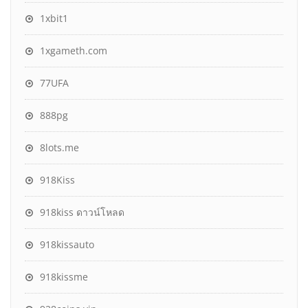
1xbit1
1xgameth.com
77UFA
888pg
8lots.me
918Kiss
918kiss ดาวน์โหลด
918kissauto
918kissme