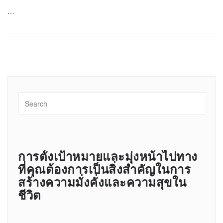
…
การตั้งเป้าหมายและมุ่งหน้าไปทาง
ที่คุณต้องการเป็นสิ่งสำคัญในการ
สร้างความมั่งคั่งและความสุขใน
ชีวิต