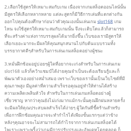
2.เลือกใช้สูตรให้เหมาะสมกับเกม เนื่องจากเกมสล็อตออนไลน์นั้น
มีสูตรให้เลือกหลากหลาย แต่ละสูตรก็มีวิธีการเล่นที่แตกต่างกัน
ออกไปคุณต้องศึกษาก่อนว่าตัวคุณเองนั้นเล่นเกม
slot168
เกม
ไหน จงใช้สูตรให้เหมาะสมกับเกมนั้น จึงจะเติบโตแล้วก็สามารถ
ที่จะสร้างค่าแห่งการบรรลุผลได้มากยิ่งขึ้น เว็บของเรามีสูตรให้
เลือกเยอะมากจะมีผลให้คุณสนุกสนานไปกับต้นแบบรวมทั้ง
บรรยากาศดีๆสำหรับในการเล่นเกมสล็อตอย่างผู้ชนะ
3.หมั่นฝึกซ้อมอยู่บ่อยๆผู้ใดที่อยากจะเก่งสำหรับในการเล่นเกม
slot168 แล้วก็คว้าแชมป์ได้ง่ายคุณจำเป็นจะต้องเรียนรู้และก็
พัฒนาตัวเองอย่างสม่ำเสมอ เพราะเว็บของเรานั้นเป็นเว็บไซต์ที่มี
คุณภาพสูง มีมูลค่าที่ความสำเร็จรอคุณอยู่ทำให้ท่านได้สร้าง
ความเพลิดเพลินหัวใจ สำหรับในการเล่นเกมสล็อตอย่างผู้
เชี่ยวชาญ หากว่าคุณยังไม่เก่งมากแม้กระนั้นคุณฝึกฝนหลายครั้ง
จะมีผลให้คุณประสบผลสำเร็จได้ง่ายๆ ผู้ใดกันที่ขี้คร้านสำหรับ
เพื่อการฝึกซ้อมคุณอาจจะทำกำไรได้เพียงขั้นแรกๆแต่ว่าข้าง
หลังๆคุณอาจจะไม่สามารถได้กำไรจากการเล่นเกมสล็อตได้
ไพเราะเพราะพริ้งว่าเกมมีการปรับปรุงและอัพเดทโดยตลอด ก็