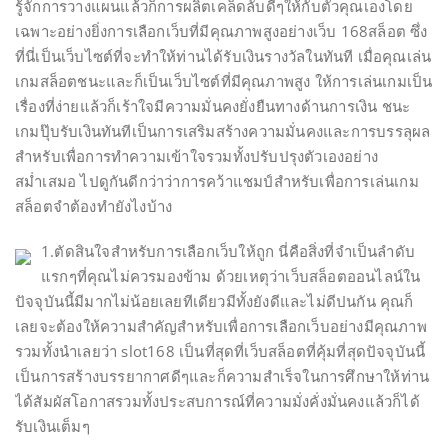
รู้จักการวางแผนแล้วก็การผลิตเคล็ดลับดีๆให้กับตัวคุณเองโดย
เฉพาะอย่างยิ่งการเลือกเว็บที่มีคุณภาพสูงอย่างเว็บ 168สล็อต ซึ่ง
ที่นี่เป็นเว็บไซต์ที่จะทำให้ท่านได้รับเงินรางวัลในทันที เมื่อคุณเล่น
เกมสล็อตชนะและก็เป็นเว็บไซต์ที่มีคุณภาพสูง ให้การเล่นเกมเป็น
เรื่องที่ง่ายแล้วก็เร้าใจมีความมั่นคงยั่งยืนทางด้านการเงิน ชนะ
เกมปุ๊บรับเงินทันทีเป็นการเสริมสร้างความมั่นคงและการบรรลุผล
สำหรับเพื่อการทำความเข้าใจรวมทั้งปรับปรุงตัวเองอย่าง
สม่ำเสมอ ไปดูกันดีกว่าว่าการคว้าแชมป์สำหรับเพื่อการเล่นเกม
สล็อตจำต้องทำยังไงบ้าง
1.ตัดสินใจสำหรับการเลือกเว็บให้ถูก นี่คือสิ่งที่จำเป็นลำดับ
แรกๆที่คุณไม่ควรมองข้าม ด้วยเหตุว่าเว็บสล็อตออนไลน์ใน
ปัจจุบันนี้มีมากไม่น้อยเลยทีเดียวมีทั้งยังดีและไม่ดีปนกัน คุณก็
เลยจะต้องให้ความสำคัญสำหรับเพื่อการเลือกเว็บอย่างมีคุณภาพ
รวมทั้งนำเลยว่า slot168 เป็นที่สุดที่เว็บสล็อตที่คุ้มที่สุดปัจจุบันนี้
เป็นการสร้างบรรยากาศดีๆและก็ความสำเร็จในการศึกษาให้ท่าน
ได้สัมผัสโอกาสรวมทั้งประสบการณ์ที่ความมั่งคั่งมั่นคงแล้วก็ได้
รับเงินเต็มๆ