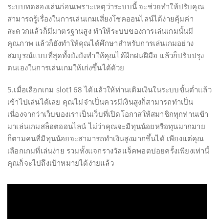
ระบบทดลองเล่นก่อนเพราะเหตุว่าระบบนี้ จะช่วยทำให้ปรับคุณ
สามารถรู้เรื่องในการเล่นเกมเสี่ยงโชคออนไลน์ได้ง่ายคุ้มค่า
สะดวกแล้วก็มีมาตรฐานสูง ทำให้ระบบของการเล่นเกมนั้นมี
คุณภาพ แล้วก็ยังทำให้คุณได้ศึกษาสำหรับการเล่นเกมอย่าง
สมบูรณ์แบบที่สุดทั้งยังยังทำให้คุณได้ฝึกฝนฝีมือ แล้วก็ปรับปรุง
ตนเองในการเล่นเกมให้เก่งขึ้นได้ด้วย
5.เมื่อเลือกเกม slot168 ได้แล้วให้ท่านเติมเงินในระบบขั้นต่ำแล้ว
เข้าไปเล่นได้เลย คุณไม่จำเป็นควรมีเงินสูงก็สามารถทำเป็น
เนื่องจากว่าเว็บของเราเป็นเว็บที่เปิดโอกาสให้สมาชิกทุกท่านเข้า
มาเล่นเกมสล็อตออนไลน์ ไม่ว่าคุณจะมีทุนน้อยหรือทุนมากมาย
ก็ตามคนที่มีทุนน้อยจะสามารถทำเงินสูงมากขึ้นได้ เพียงแต่คุณ
เลือกเกมที่เล่นง่าย รวมทั้งแจกรางวัลแจ็คพอตบ่อยครั้งเพียงเท่านี้
คุณก็จะไปถึงเป้าหมายได้ง่ายแล้ว