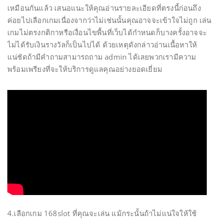
เหมือนกันแล้ว เสนอแนะให้คุณอ่านรายละเอียดที่ตรงนี้ก่อนถึง
ค่อยไปเลือกเกมเนื่องจากว่าไม่เช่นนั้นคุณอาจจะเข้าใจไม่ถูก เล่น
เกมไม่ตรงกติกาหรือเงื่อนไขพื้นที่เว็บได้กำหนดก็บางครั้งอาจจะ
ไม่ได้รับเงินรางวัลก็เป็นไปได้ ด้วยเหตุดังกล่าวอ่านเนื้อหาให้
แน่ชัดถ้ามีคำถามสามารถถาม admin ได้เลยพวกเรามีความ
พร้อมเพรียงที่จะให้บริการดูแลคุณอย่างยอดเยี่ยม
4.เลือกเกม 168slot ที่คุณจะเล่น แม้กระนั้นถ้าไม่แน่ใจให้ใช้