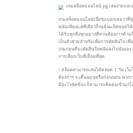
เกมสล็อตออนไลน์ pg เล่นง่ายและทำ
เกมสล็อตออนไลน์เนี่ยขอบอกเลยว่าที
พนันเพียงแค่ทีเดียวก็รอลุ้นแจ็คพอตได
ได้รับทุกสิ่งทุกอย่างที่ท่านต้องการด
เป็นตัวช่วยสำหรับเพื่อการตัดสินใจ เพ
เกมก่อนที่จะตัดสินใจพนันลงไปนั่นเอง เ
การเลือกเว็บที่เยี่ยมที่สุด
• สล็อตสามารถเล่นได้ตลอด 1 วัน เว็บ
ต้องการ จะตื่นนอนหรือก่อนนอน พวกเราพร
มีอะไรขัดข้อง ก็สามารถติดต่อเข้ามาไ