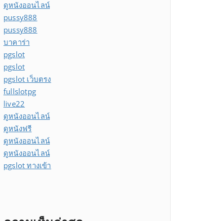
ดูหนังออนไลน์
pussy888
pussy888
บาคาร่า
pgslot
pgslot
pgslot เว็บตรง
fullslotpg
live22
ดูหนังออนไลน์
ดูหนังฟรี
ดูหนังออนไลน์
ดูหนังออนไลน์
pgslot ทางเข้า