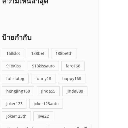
ความเห็นล่าสุด
ป้ายกำกับ
168slot
188bet
188betth
918Kiss
918kissauto
faro168
fullslotpg
funny18
happy168
hengjing168
Jinda55
jinda888
Joker123
joker123auto
Joker123th
live22