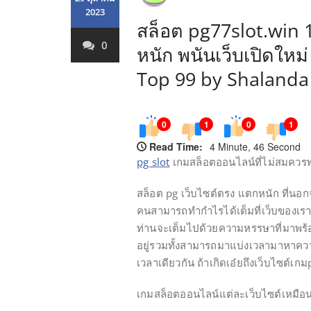
2023
สล็อต pg77slot.win 
0
หนัก พนันเว็บเปิดใหม
Top 99 by Shalanda
0
1
0
1
Read Time:
4 Minute, 46 Second
pg slot
เกมสล็อตออนไลน์ที่ไม่สมควรพล
สล็อต pg เว็บไซต์ตรง แตกหนัก ที่นอกจา
คนสามารถทำกำไรได้เต็มที่เว็บของเราจ้ะ
ท่านจะเต็มไปด้วยความหรรษาที่มาพร้อมด
อยู่รวมทั้งสามารถมาแบ่งเวลามาหาควา
เวลาเดียวกัน ถ้าเกิดเอ๋ยถึงเว็บไซต์เกม
เกมสล็อตออนไลน์แต่ละเว็บไซต์เหมือนกั