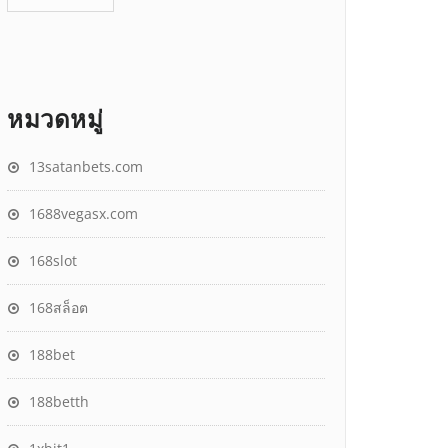
หมวดหมู่
13satanbets.com
1688vegasx.com
168slot
168สล็อต
188bet
188betth