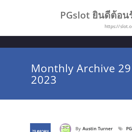
Skip
to
PGslot ยินดีต้อ
content
https://slot
Monthly Archive 29
2023
By
Austin Turner
PG
29 ตุลาคม