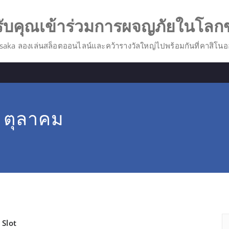
นรับคุณเข้าร่วมการผจญภัยในโล
.osaka ลองเล่นสล็อตออนไลน์และคว้ารางวัลใหญ่ไปพร้อมกันที่คาสิโน
 ตุลาคม
 Slot