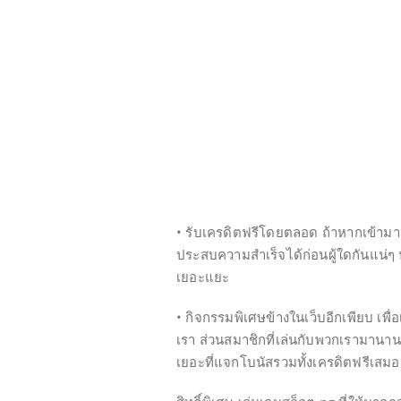
• รับเครดิตฟรีโดยตลอด ถ้าหากเข้ามา
ประสบความสำเร็จได้ก่อนผู้ใดกันแน่ๆ 
เยอะแยะ
• กิจกรรมพิเศษข้างในเว็บอีกเพียบ เพ
เรา ส่วนสมาชิกที่เล่นกับพวกเรามานานแ
เยอะที่แจกโบนัสรวมทั้งเครดิตฟรีเสมอ