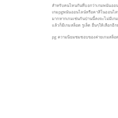
สำหรับคนไหนกันที่บอกว่าเกมพนันออนไล
เกมpgพนันออนไลน์หรือคาสิโนออนไลน
มากหากเกมเช่นกันป่านนี้คงจะไม่มีเ
แล้วก็มีเกมสล็อต รูเล็ต อื่นๆให้เลือกอี
pg ความนิยมชมชอบของค่ายเกมสล็อต 