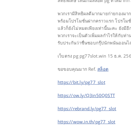
สิทธิ์พิเศษ เล่นเกมสล็อต pg ที่ให้มากก
พวกเรามีสิทธิผลดีมากมายก่ายกองมากม
พร้อมโปรโมชั่นฝากคราวแรก โปรโมชั่
แล้วก็ยังไม่หมดเพียงเท่านี้นะคะ ยังม
พวกเราจะเป็นตัวเพิ่มผลกำไรให้กับท่า
รับประกันว่าชื่นชอบกรุ๊ปนักพนันออนไลน์ห
เว็บตรง pg pg77slot.win 15 ธ.ค. 25
ขอขอบคุณมาก Ref.
สล็อต
https://bit.ly/pg77_slot
https://ow.ly/Q3in50Q0STT
https://rebrand.ly/pg77_slot
https://wow.in.th/pg77_slot