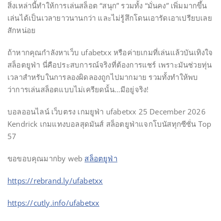
สิ่งเหล่านี้ทำให้การเล่นสล็อต “สนุก” รวมทั้ง “มั่นคง” เพิ่มมากขึ้น
เล่นได้เป็นเวลายาวนานกว่า และไม่รู้สึกโดนเอารัดเอาเปรียบเลย
สักหน่อย
ถ้าหากคุณกำลังหาเว็บ ufabetxx หรือค่ายเกมที่เล่นแล้วบันเทิงใจ
สล็อตยูฟ่า นี่คือประสบการณ์จริงที่ต้องการแชร์ เพราะมันช่วยทุ่น
เวลาสำหรับในการลองผิดลองถูกไปมากมาย รวมทั้งทำให้พบ
ว่าการเล่นสล็อตแบบไม่เครียดนั้น…มีอยู่จริง!
บอลออนไลน์ เว็บตรง เกมยูฟ่า ufabetxx 25 December 2026
Kendrick เกมแทงบอลสุดมันส์ สล็อตยูฟ่าแจกโบนัสทุกซีซั่น Top
57
ขอขอบคุณมากby web
สล็อตยูฟ่า
https://rebrand.ly/ufabetxx
https://cutly.info/ufabetxx