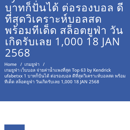
บาทก็ปั่นได้ ต่อรองบอล ดี
ที่สุดวิเคราะห์บอลสด
พร้อมทีเด็ด สล็อตยูฟ่า วัน
เกิดรับเลย 1,000 18 JAN
2568
Home
/
เกมยูฟ่า
/
เกมยูฟ่า เว็บบอล จ่ายค่าน้ำแพงที่สุด Top 63 by Kendrick
ufabetxx 1 บาทก็ปั่นได้ ต่อรองบอล ดีที่สุดวิเคราะห์บอลสด พร้อม
ทีเด็ด สล็อตยูฟ่า วันเกิดรับเลย 1,000 18 JAN 2568