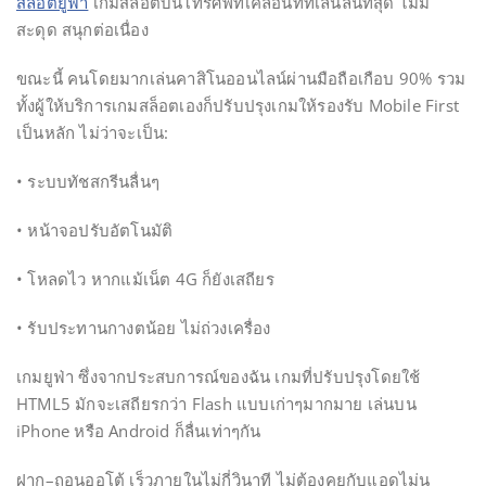
สล็อตยูฟ่า
เกมสล็อตบนโทรศัพท์เคลื่อนที่ที่เล่นลื่นที่สุด ไม่มี
สะดุด สนุกต่อเนื่อง
ขณะนี้ คนโดยมากเล่นคาสิโนออนไลน์ผ่านมือถือเกือบ 90% รวม
ทั้งผู้ให้บริการเกมสล็อตเองก็ปรับปรุงเกมให้รองรับ Mobile First
เป็นหลัก ไม่ว่าจะเป็น:
• ระบบทัชสกรีนลื่นๆ
• หน้าจอปรับอัตโนมัติ
• โหลดไว หากแม้เน็ต 4G ก็ยังเสถียร
• รับประทานกางตน้อย ไม่ถ่วงเครื่อง
เกมยูฟ่า ซึ่งจากประสบการณ์ของฉัน เกมที่ปรับปรุงโดยใช้
HTML5 มักจะเสถียรกว่า Flash แบบเก่าๆมากมาย เล่นบน
iPhone หรือ Android ก็ลื่นเท่าๆกัน
ฝาก–ถอนออโต้ เร็วภายในไม่กี่วินาที ไม่ต้องคุยกับแอดไม่น