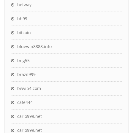
betway
bh99
bitcoin
bluewin8888.info
bng55
brazil999
bwvip4.com
cafe444
carlo999.net
carlo999.net