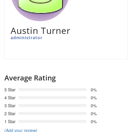
Austin Turner
administrator
Average Rating
5 Star
0%
4 Star
0%
3 Star
0%
2 Star
0%
1 Star
0%
(Add your review)