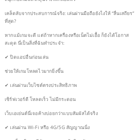
เคล็ดลับจากประสบการณ์จริง: เล่นผ่านมือถือยังไงให้ “ลื่นเสถียร”
ที่สุด?
หากแม้เกมจะดี แต่ถ้าหากเครื่องหรือเน็ตไม่เอื้อ ก็ยังได้โอกาส
สะดุด นี่เป็นสิ่งที่ฉันทำประจำ:
✔ ปิดแอปอื่นก่อนเล่น
ช่วยให้เกมโหลดไวมากยิ่งขึ้น
✔ เล่นผ่านเว็บไซต์ตรงประสิทธิภาพ
เซิร์ฟเวอร์ดี โหลดเร็ว ไม่มีกระดอน
เว็บเอเย่นต์นี่เจอค้างบ่อยกว่าแบบสัมผัสได้จริง
✔ เล่นผ่าน Wi-Fi หรือ 4G/5G สัญญาณนิ่ง