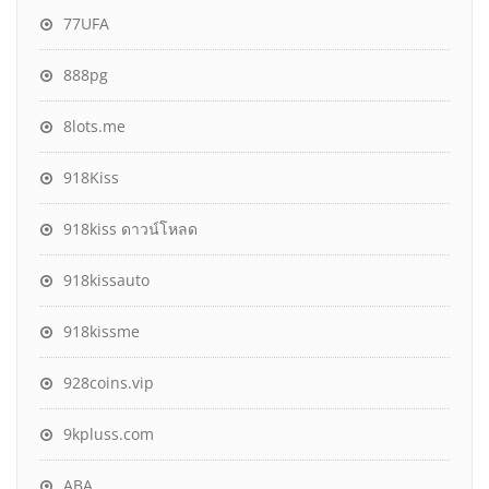
77UFA
888pg
8lots.me
918Kiss
918kiss ดาวน์โหลด
918kissauto
918kissme
928coins.vip
9kpluss.com
ABA