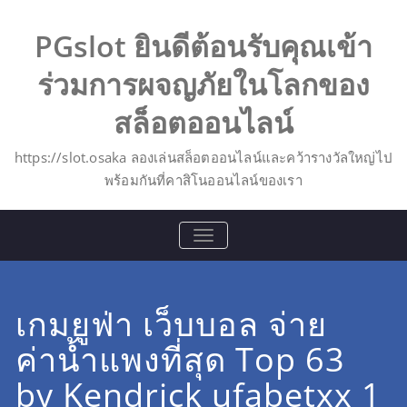
Skip
to
PGslot ยินดีต้อนรับคุณเข้า
content
ร่วมการผจญภัยในโลกของ
สล็อตออนไลน์
https://slot.osaka ลองเล่นสล็อตออนไลน์และคว้ารางวัลใหญ่ไป
พร้อมกันที่คาสิโนออนไลน์ของเรา
TOGGLE
NAVIGATION
เกมยูฟ่า เว็บบอล จ่าย
ค่าน้ำแพงที่สุด Top 63
by Kendrick ufabetxx 1