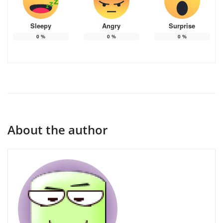
Sleepy
Angry
Surprise
0
%
0
%
0
%
About the author