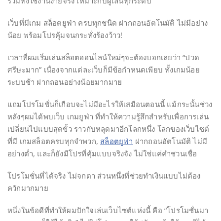
รวมทั้งใช้งานง่ายจริง เหมาะกับผู้เล่นทุกระดับ
เว็บที่มีเกม สล็อตยูฟ่า ครบทุกชนิด ฝากถอนอัตโนมัติ ไม่มีอย่าง
น้อย พร้อมโปรคุ้มจนกระทั่งร้องว้าว!
เวลาที่ผมเริ่มเล่นสล็อตออนไลน์ใหม่ๆจะต้องบอกเลยว่า “ปวด
ศรีษะมาก” เนื่องจากแต่ละเว็บก็มีข้อกำหนดเพียบ ทั้งเกมน้อย
ระบบช้า ฝากถอนอย่างน้อยมากมาย
แถมโปรโมชั่นก็เกือบจะไม่มีอะไรให้เสมือนตอนนี้ แม้กระนั้นช่วง
หลังๆผมได้พบเว็บ เกมยูฟ่า ที่ทำให้ความรู้สึกสำหรับเพื่อการเล่น
เปลี่ยนไปแบบสุดขั้ว ราวกับหลุดมาอีกโลกหนึ่ง โลกของเว็บไซต์
ที่มี เกมสล็อตครบทุกจำพวก,
สล็อตยูฟ่า
ฝากถอนอัตโนมัติ ไม่มี
อย่างต่ำ, และก็ยังมีโปรที่คุ้มแบบจริงจัง ไม่ใช่แค่คำชวนเชื่อ
โปรโมชั่นที่ได้จริง ไม่จกตา ส่วนหนึ่งที่ช่วยทำเงินแบบไม่ต้อง
ควักมากมาย
หนึ่งในข้อดีที่ทำให้ผมปักใจเล่นเว็บไซต์แห่งนี้ คือ “โปรโมชั่นมา