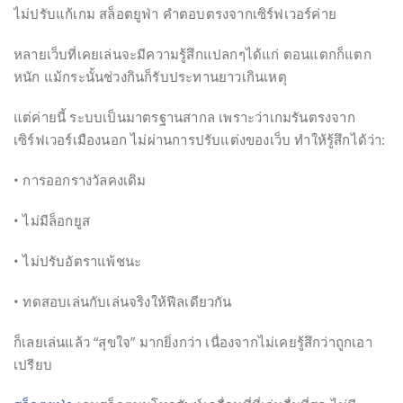
ไม่ปรับแก้เกม สล็อตยูฟ่า คำตอบตรงจากเซิร์ฟเวอร์ค่าย
หลายเว็บที่เคยเล่นจะมีความรู้สึกแปลกๆได้แก่ ตอนแตกก็แตก
หนัก แม้กระนั้นช่วงกินก็รับประทานยาวเกินเหตุ
แต่ค่ายนี้ ระบบเป็นมาตรฐานสากล เพราะว่าเกมรันตรงจาก
เซิร์ฟเวอร์เมืองนอก ไม่ผ่านการปรับแต่งของเว็บ ทำให้รู้สึกได้ว่า:
• การออกรางวัลคงเดิม
• ไม่มีล็อกยูส
• ไม่ปรับอัตราแพ้ชนะ
• ทดสอบเล่นกับเล่นจริงให้ฟีลเดียวกัน
ก็เลยเล่นแล้ว “สุขใจ” มากยิ่งกว่า เนื่องจากไม่เคยรู้สึกว่าถูกเอา
เปรียบ