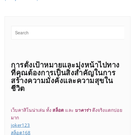
การตั้งเป้าหมายและมุ่งหน้าไปทาง
ที่คุณต้องการเป็นสิ่งสำคัญในการ
สร้างความมั่งคั่งและความสุขใน
ชีวิต
เว็บคาสิโนน่าเล่น ทั้ง
สล็อต
และ
บาคาร่า
ตึงจริงแตกบ่อย
มาก
joker123
สล็อต168