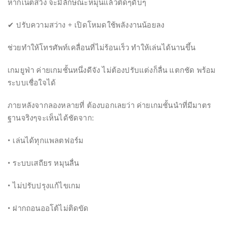
หากเน็ตสวิง จะมีลักษณะหมุนแล้วติดๆดับๆ
✔ ปรับความสว่าง + เปิดโหมดใช้พลังงานน้อยลง
ช่วยทำให้โทรศัพท์เคลื่อนที่ไม่ร้อนเร็ว ทำให้เล่นได้นานขึ้น
เกมยูฟ่า ค่ายเกมชั้นหนึ่งดีจัง ไม่ต้องปรับแต่งก็ลื่น แตกชัด พร้อม
ระบบเชื่อใจได้
ภายหลังจากลองหลายที่ ต้องบอกเลยว่า ค่ายเกมชั้นนำที่มีมาตร
ฐานจริงๆจะเห็นได้ชัดจาก:
• เล่นได้ทุกแพลตฟอร์ม
• ระบบเสถียร หมุนลื่น
• ไม่ปรับปรุงแก้ไขเกม
• ฝากถอนออโต้ไม่ติดขัด