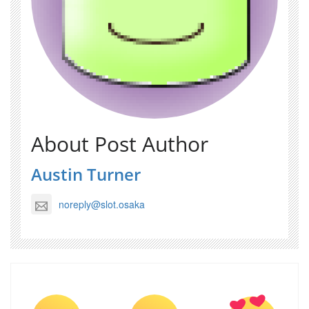
About Post Author
Austin Turner
noreply@slot.osaka