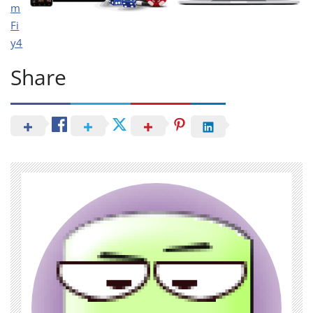
m
Fi
y4
Share