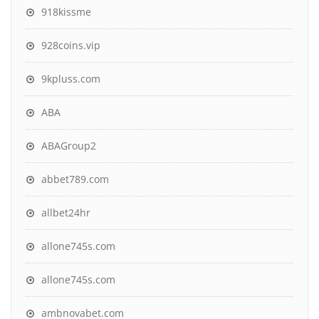
918kissme
928coins.vip
9kpluss.com
ABA
ABAGroup2
abbet789.com
allbet24hr
allone745s.com
allone745s.com
ambnovabet.com