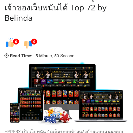
เจ้าของเว็บพนันได้ Top 72 by
Belinda
0
0
Read Time:
5 Minute, 50 Second
HYPERX เปิดเว็บพนัน จัดเต็มระบบข้างหลังบ้านแบบแน่นๆคุณ