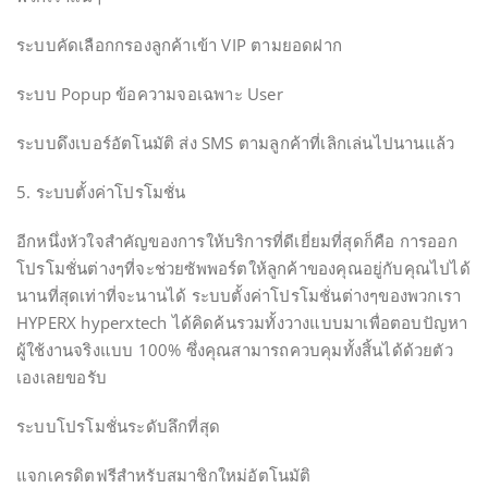
ระบบคัดเลือกกรองลูกค้าเข้า VIP ตามยอดฝาก
ระบบ Popup ข้อความจอเฉพาะ User
ระบบดึงเบอร์อัตโนมัติ ส่ง SMS ตามลูกค้าที่เลิกเล่นไปนานแล้ว
5. ระบบตั้งค่าโปรโมชั่น
อีกหนึ่งหัวใจสำคัญของการให้บริการที่ดีเยี่ยมที่สุดก็คือ การออก
โปรโมชั่นต่างๆที่จะช่วยซัพพอร์ตให้ลูกค้าของคุณอยู่กับคุณไปได้
นานที่สุดเท่าที่จะนานได้ ระบบตั้งค่าโปรโมชั่นต่างๆของพวกเรา
HYPERX hyperxtech ได้คิดค้นรวมทั้งวางแบบมาเพื่อตอบปัญหา
ผู้ใช้งานจริงแบบ 100% ซึ่งคุณสามารถควบคุมทั้งสิ้นได้ด้วยตัว
เองเลยขอรับ
ระบบโปรโมชั่นระดับลึกที่สุด
แจกเครดิตฟรีสำหรับสมาชิกใหม่อัตโนมัติ