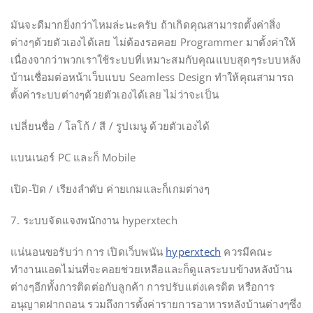
มันจะดีมากยิ่งกว่าไหมล่ะนะครับ ถ้าเกิดคุณสามารถตั้งค่าสิ่ง
ต่างๆด้วยตัวเองได้เลย ไม่ต้องรอคอย Programmer มาตั้งค่าให้
เนื่องจากว่าพวกเราใช้ระบบที่เหมาะสมกับคุณแบบสุดๆระบบหลัง
บ้านเชื่อมต่อหน้าเว็บแบบ Seamless Design ทำให้คุณสามารถ
ตั้งค่าระบบต่างๆด้วยตัวเองได้เลย ไม่ว่าจะเป็น
เปลี่ยนชื่อ / โลโก้ / สี / รูปเมนู ด้วยตัวเองได้
แบนเนอร์ PC และก็ Mobile
เปิด-ปิด / เรียงลำดับ ค่ายเกมและก็เกมต่างๆ
7. ระบบจัดแจงพนักงาน hyperxtech
แน่นอนขอรับว่า การ เปิดเว็บพนัน
hyperxtech
ควรมีคณะ
ทำงานแอดไม่นที่จะคอยช่วยเหลือและก็ดูแลระบบข้างหลังบ้าน
ต่างๆอีกทั้งการติดต่อกับลูกค้า การปรับแต่งเครดิต หรือการ
อนุญาตฝากถอน รวมถึงการตั้งค่ารายการอาหารหลังบ้านต่างๆซึ่ง