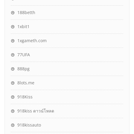
188betth
1xbit1
1xgameth.com
77UFA
888pg
8lots.me
918Kiss
918kiss ดาวน์โหลด
918kissauto