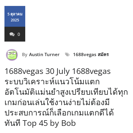
5 ตุลาคม
2025
0
By
Austin Turner
1688vegas สมัคร
1688vegas 30 July 1688vegas
ระบบวิเคราะห์แนวโน้มแตก
อัตโนมัติแม่นยำสูงเปรียบเทียบได้ทุก
เกมก่อนเล่นใช้งานง่ายไม่ต้องมี
ประสบการณ์ก็เลือกเกมแตกดีได้
ทันที Top 45 by Bob