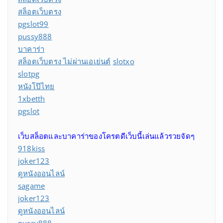
สล็อตเว็บตรง
pgslot99
pussy888
บาคาร่า
สล็อตเว็บตรง ไม่ผ่านเอเย่นต์
slotxo
slotpg
หนังโป๊ไทย
1xbetth
pgslot
เว็บสล็อตและบาคาร่าของโครตดีเว็บนี้เล่นแล้วรวยจัดๆ
918kiss
joker123
ดูหนังออนไลน์
sagame
joker123
ดูหนังออนไลน์