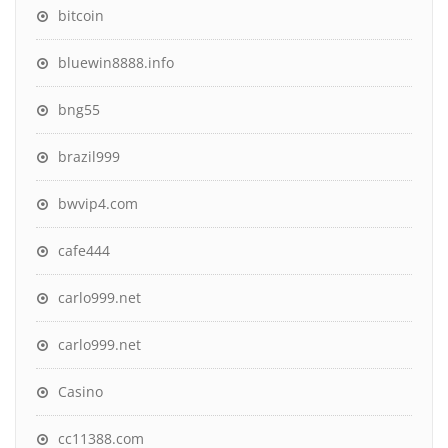
bitcoin
bluewin8888.info
bng55
brazil999
bwvip4.com
cafe444
carlo999.net
carlo999.net
Casino
cc11388.com