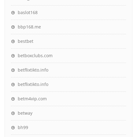
baslot168
bbp168.me
bestbet
betboxclubs.com
betflixtikto.info
betflixtikto.info
betm4vip.com
betway
bh99