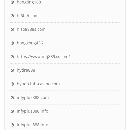
hengjing168
hi6bet.com
hiso8888s.com
hongkong456
https://www.mfj889xx.com/
hydra888
hyperclub-casino.com
infyplus888.com
infyplus888.info
infyplus888.info