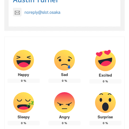
noreply@slot.osaka
Happy
Sad
Excited
0
%
0
%
0
%
Sleepy
Angry
Surprise
0
%
0
%
0
%