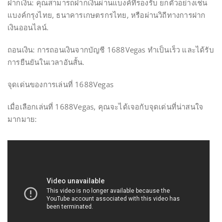
ฝากเงิน: คุณสามารถฝากเงินผ่านแบงค์ที่รองรับ ยกตัวอย่างเช่น
แบงค์กรุงไทย, ธนาคารเกษตรกรไทย, หรือผ่านวิถีทางการฝาก
เงินออนไลน์.
ถอนเงิน: การถอนเงินจากบัญชี 1688Vegas ทำเป็นเร็ว และได้รับ
การยืนยันในเวลาอันสั้น.
จุดเด่นของการเล่นที่ 1688Vegas
เมื่อเลือกเล่นที่ 1688Vegas, คุณจะได้เจอกับจุดเด่นที่น่าสนใจ
มากมาย: