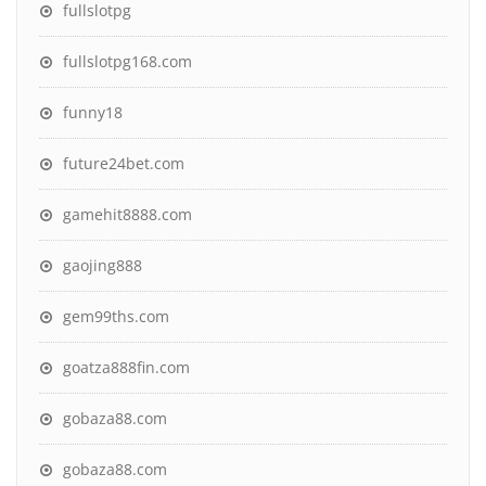
fullslotpg
fullslotpg168.com
funny18
future24bet.com
gamehit8888.com
gaojing888
gem99ths.com
goatza888fin.com
gobaza88.com
gobaza88.com