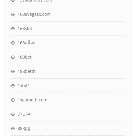
1688vegasx.com
168slot
168สล็อต
188bet
188betth
1xbit1
1xgameth.com
77UFA
888pg