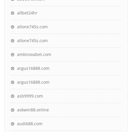
allbet24hr
allone745s.com
allone745s.com
ambnovabet.com
argus16888.com
argus16888.com
asb9999.com
askwin88.online
audi688.com