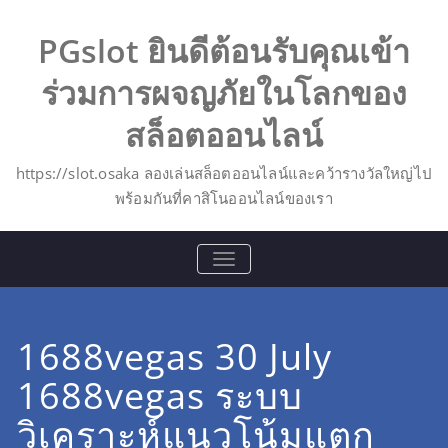
Skip
to
PGslot ยินดีต้อนรับคุณเข้า
content
ร่วมการผจญภัยในโลกของ
สล็อตออนไลน์
https://slot.osaka ลองเล่นสล็อตออนไลน์และคว้ารางวัลใหญ่ไป
พร้อมกันที่คาสิโนออนไลน์ของเรา
TOGGLE
NAVIGATION
1688vegas 30 July
1688vegas ระบบ
วิเคราะห์แนวโน้มแตก