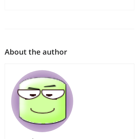
About the author