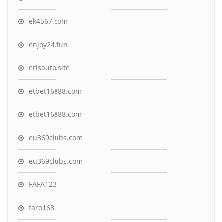
ek4567.com
enjoy24.fun
erisauto.site
etbet16888.com
etbet16888.com
eu369clubs.com
eu369clubs.com
FAFA123
faro168