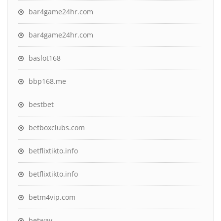
bar4game24hr.com
bar4game24hr.com
baslot168
bbp168.me
bestbet
betboxclubs.com
betflixtikto.info
betflixtikto.info
betm4vip.com
betway