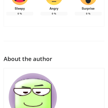
Sleepy
Angry
Surprise
0
%
0
%
0
%
About the author