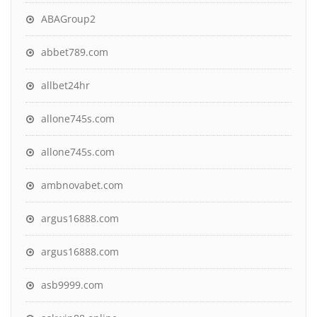
ABAGroup2
abbet789.com
allbet24hr
allone745s.com
allone745s.com
ambnovabet.com
argus16888.com
argus16888.com
asb9999.com