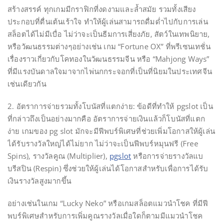
สร้างสรรค์ ทุกเกมมีกราฟิกที่งดงามและล้ำสมัย รวมทั้งเสียง
ประกอบที่ตื่นเต้นเร้าใจ ทำให้ผู้เล่นสามารถดื่มด่ำไปกับการเล่น
สล็อตได้ไม่มีเบื่อ ไม่ว่าจะเป็นธีมการเสี่ยงภัย, สัตว์ในเทพนิยาย,
หรือวัฒนธรรมต่างๆอย่างเช่น เกม “Fortune OX” ที่พรีเซนเทชั่น
เรื่องราวเกี่ยวกับโคทองในวัฒนธรรมจีน หรือ “Mahjong Ways”
ที่มีแรงบันดาลใจมาจากไพ่นกกระจอกที่เป็นที่นิยมในประเทศจีน
เช่นเดียวกัน
2. อัตราการจ่ายรวมทั้งโบนัสที่แตกง่าย: ข้อดีที่ทำให้ pgslot เป็น
ที่กล่าวถึงเป็นอย่างมากคือ อัตราการจ่ายเงินแล้วก็โบนัสที่แตก
ง่าย เกมของ pg slot มักจะมีฟีพบร์พิเศษที่ช่วยเพิ่มโอกาสให้ผู้เล่น
ได้รับรางวัลใหญ่ได้ไม่ยาก ไม่ว่าจะเป็นฟีพบร์หมุนฟรี (Free
Spins), รางวัลคูณ (Multiplier),
pgslot
หรือการจ่ายรางวัลแบ
บรีสปิน (Respin) ซึ่งช่วยให้ผู้เล่นได้โอกาสสำหรับเพื่อการได้รับ
เงินรางวัลสูงมากขึ้น
อย่างเช่นในเกม “Lucky Neko” หรือเกมสล็อตแมวนำโชค ที่มีฟี
พบร์พิเศษสำหรับการเพิ่มคูณรางวัลเมื่อใดก็ตามมีแมวนำโชค