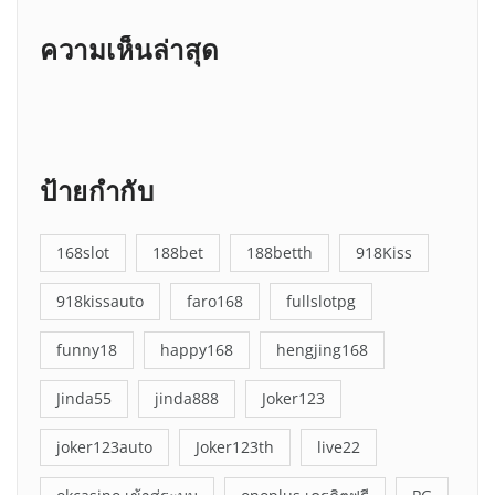
ความเห็นล่าสุด
ป้ายกำกับ
168slot
188bet
188betth
918Kiss
918kissauto
faro168
fullslotpg
funny18
happy168
hengjing168
Jinda55
jinda888
Joker123
joker123auto
Joker123th
live22