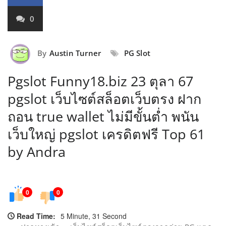
0
By
Austin Turner
PG Slot
Pgslot Funny18.biz 23 ตุลา 67
pgslot เว็บไซต์สล็อตเว็บตรง ฝาก
ถอน true wallet ไม่มีขั้นต่ำ พนัน
เว็บใหญ่ pgslot เครดิตฟรี Top 61
by Andra
0
0
Read Time:
5 Minute, 31 Second