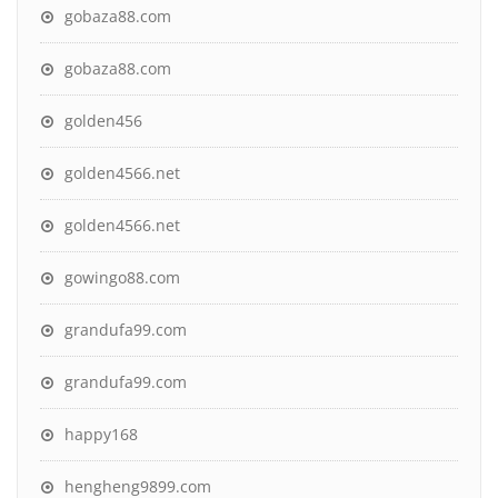
gobaza88.com
gobaza88.com
golden456
golden4566.net
golden4566.net
gowingo88.com
grandufa99.com
grandufa99.com
happy168
hengheng9899.com