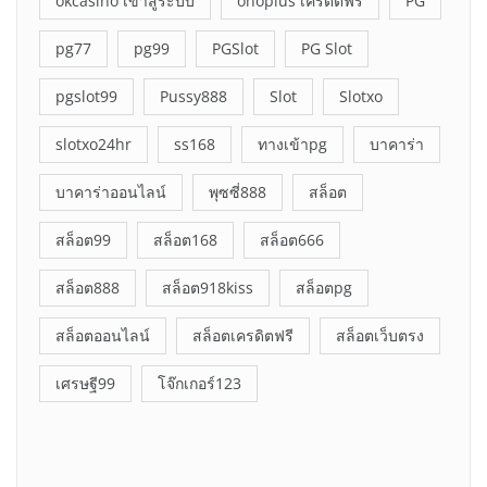
okcasino เข้าสู่ระบบ
onoplus เครดิตฟรี
PG
pg77
pg99
PGSlot
PG Slot
pgslot99
Pussy888
Slot
Slotxo
slotxo24hr
ss168
ทางเข้าpg
บาคาร่า
บาคาร่าออนไลน์
พุซซี่888
สล็อต
สล็อต99
สล็อต168
สล็อต666
สล็อต888
สล็อต918kiss
สล็อตpg
สล็อตออนไลน์
สล็อตเครดิตฟรี
สล็อตเว็บตรง
เศรษฐี99
โจ๊กเกอร์123