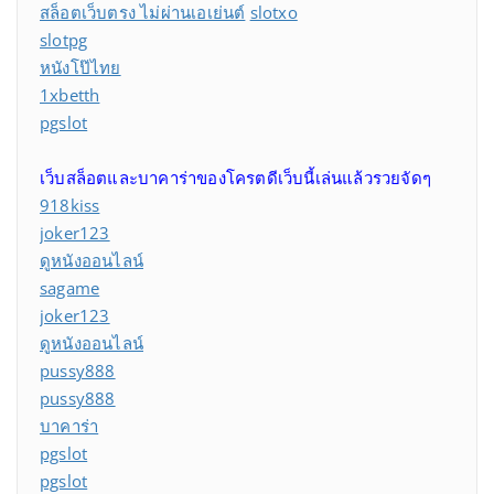
สล็อตเว็บตรง ไม่ผ่านเอเย่นต์
slotxo
slotpg
หนังโป๊ไทย
1xbetth
pgslot
เว็บสล็อตและบาคาร่าของโครตดีเว็บนี้เล่นแล้วรวยจัดๆ
918kiss
joker123
ดูหนังออนไลน์
sagame
joker123
ดูหนังออนไลน์
pussy888
pussy888
บาคาร่า
pgslot
pgslot