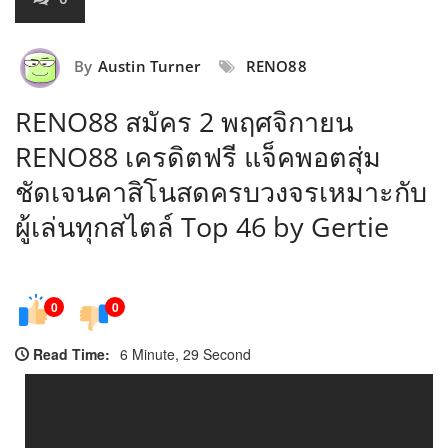
By
Austin Turner
RENO88
RENO88 สมัคร 2 พฤศจิกายน
RENO88 เครดิตฟรี แจ็คพอตสุ่ม
ชัดเจนคาสิโนสดครบวงจรเหมาะกับ
ผู้เล่นทุกสไตล์ Top 46 by Gertie
0
0
Read Time:
6 Minute, 29 Second