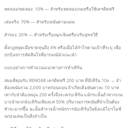
ทดลอง/ทดลอง: 10% — สำหรับทดลองเกมหรือใช้เครดิตฟรี
เล่นจริง: 70% — สำหรับพนันตามแผน
สำรอง: 20% — สำหรับเรื่องฉุกเฉินหรือปรับยุทธวิธี
ตั้งกฎหยุดเมื่อขาดทุนถึง X% หรือเมื่อได้กำไรตามเป้าที่ระบุ เพื่อ
ปกป้องการตัดสินใจที่อารมณ์นำแนะนำ
แบบอย่างการคำนวณแนวทางการทำเทิร์น
สมมติคุณรับ RENO88 เครดิตฟรี 200 บาท ที่มีเทิร์น 10x → จำ
ต้องพนันรวม 2,000 บาทก่อนถอน ถ้าเกิดเดิมพันตาละ 10 บาท
เท่ากับจำต้องหมุน 200 ครั้งจึงจะครบเทิร์น แม้กระนั้นถ้าหากเกม
บางจำพวกนับเทิร์นเพียงแค่ 50% ปริมาณการพนันที่จำเป็นต้อง
ทำจะมากขึ้น ฉะนั้นสำรวจน้ำหนักการนับเทิร์นในข้อแม้โปรโมชั่
นก่อนเล่นเป็นสิ่งจำเป็น