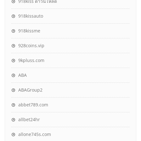
918kiss ดาวน์โหลด
918kissauto
918kissme
928coins.vip
9kpluss.com
ABA
ABAGroup2
abbet789.com
allbet24hr
allone745s.com