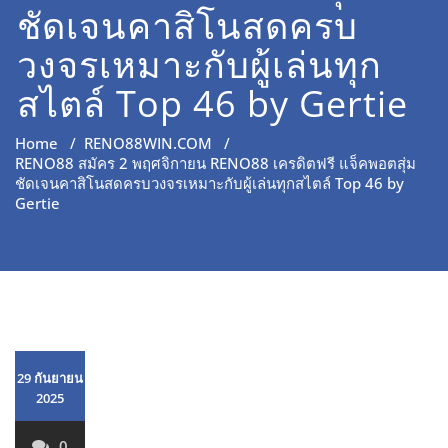
ชัดเจนคาสิโนสดครบ
วงจรเหมาะกับผู้เล่นทุก
สไตล์ Top 46 by Gertie
Home
/
RENO88WIN.COM
/
RENO88 สมัคร 2 พฤศจิกายน RENO88 เครดิตฟรี แจ็คพอตสุ่ม
ชัดเจนคาสิโนสดครบวงจรเหมาะกับผู้เล่นทุกสไตล์ Top 46 by
Gertie
29 กันยายน
2025
0