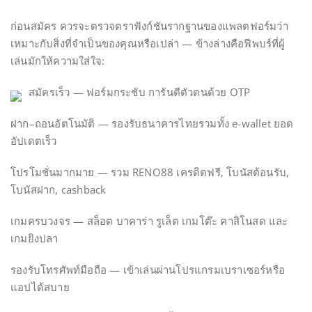
ก่อนสมัคร ควรจะตรวจตราฟังก์ชันรากฐานของแพลตฟอร์มว่า
เหมาะกับสิ่งที่จำเป็นของคุณหรือเปล่า — ข้างล่างคือฟีพบร์ที่ผู้
เล่นมักให้ความใส่ใจ:
สมัครเร็ว — ฟอร์มกระชับ การันตีตัวตนด้วย OTP
ฝาก–ถอนอัตโนมัติ — รองรับธนาคารไทยรวมทั้ง e-wallet ยอด
อัปเดตเร็ว
โปรโมชั่นมากมาย — รวม RENO88 เครดิตฟรี, โบนัสต้อนรับ,
โบนัสฝาก, cashback
เกมครบวงจร — สล็อต บาคาร่า รูเล็ต เกมโต๊ะ คาสิโนสด และ
เกมยิงปลา
รองรับโทรศัพท์มือถือ — เข้าเล่นผ่านโปรแกรมเบราเซอร์หรือ
แอปได้สบาย