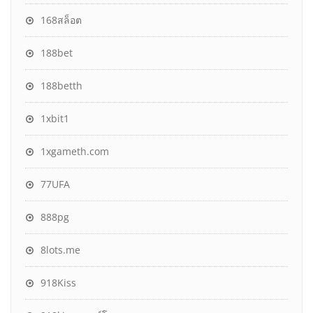
168สล็อต
188bet
188betth
1xbit1
1xgameth.com
77UFA
888pg
8lots.me
918Kiss