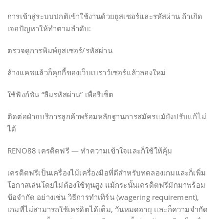
การเข้าสู่ระบบปกติเข้าใช้งานด้วยยูสเซอร์และรหัสผ่าน ถ้าเกิด
เจอปัญหาให้ทำตามลำดับ:
ตรวจดูการพิมพ์ยูสเซอร์/รหัสผ่าน
ล้างแคชแล้วก็คุกกี้ของเว็บเบราว์เซอร์แล้วลองใหม่
ใช้ฟังก์ชัน “ลืมรหัสผ่าน” เพื่อรีเซ็ต
ติดต่อฝ่ายบริการลูกค้าพร้อมหลักฐานการสมัครแม้ยังปรับแก้ไม่
ได้
RENO88 เครดิตฟรี — ทำความเข้าใจและก็ใช้ให้คุ้ม
เครดิตฟรีเป็นเครื่องไม้เครื่องมือที่ดีสำหรับทดลองเกมและก็เพิ่ม
โอกาสเล่นโดยไม่ต้องใช้ทุนสูง แม้กระนั้นเครดิตฟรีมักมาพร้อม
ข้อจำกัด อย่างเช่น วิธีการทำเทิร์น (wagering requirement),
เกมที่ไม่สามารถใช้เครดิตได้เต็ม, วันหมดอายุ และก็ความจำกัด