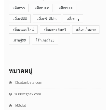
สล็อต99
สล็อต168
สล็อต666
สล็อต888
สล็อต918kiss
สล็อตpg
สล็อตออนไลน์
สล็อตเครดิตฟรี
สล็อตเว็บตรง
เศรษฐี99
โจ๊กเกอร์123
หมวดหมู่
13satanbets.com
1688vegasx.com
168slot