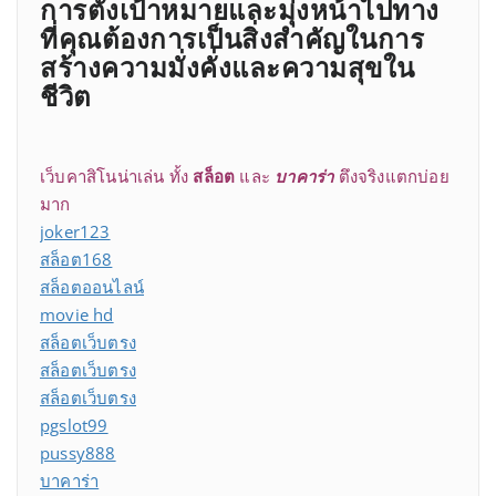
การตั้งเป้าหมายและมุ่งหน้าไปทาง
ที่คุณต้องการเป็นสิ่งสำคัญในการ
สร้างความมั่งคั่งและความสุขใน
ชีวิต
เว็บคาสิโนน่าเล่น ทั้ง
สล็อต
และ
บาคาร่า
ตึงจริงแตกบ่อย
มาก
joker123
สล็อต168
สล็อตออนไลน์
movie hd
สล็อตเว็บตรง
สล็อตเว็บตรง
สล็อตเว็บตรง
pgslot99
pussy888
บาคาร่า