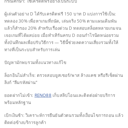
กรณีศึกษา: ใช้เครดิตฟรีอย่างเป็นระบบ
ผู้เล่นตัวอย่าง D ได้รับเครดิตฟรี 150 บาท D แบ่งการใช้เป็น:
ทดลอง 30% เพื่อหาเกมที่ถนัด, เล่นจริง 50% ตามแผนเดิมพัน
แล้วก็สำรอง 20% สำหรับเรื่องด่วน D ทดสอบสล็อตหลายเกมจน
เจอเกมที่ได้ผลบ่อย เมื่อทำเทิร์นครบ D ถอนกำไรนิดหน่อยรวม
ทั้งบันทึกผลเพื่อปรับวิธีการ — วิธีนี้ช่วยลดความเสี่ยงรวมทั้งให้
ทางที่เป็นระบบสำหรับการเล่น
ปัญหามักพบรวมทั้งแนวทางแก้ไข
ล็อกอินไม่สำเร็จ: ตรวจสอบยูสเซอร์/พาส ล้างแคช หรือรีเซ็ตผ่าน
ลิงก์ “ลืมรหัสผ่าน”
ยอดฝากไม่เข้า:
RENO88
เก็บสลิปโอนและติดต่อฝ่ายบริการ
พร้อมหลักฐาน
เบิกเงินช้า: วิเคราะห์การยืนยันตัวตนรวมทั้งเงื่อนไขการถอน แล้ว
ติดต่อข้างบริการลูกค้า