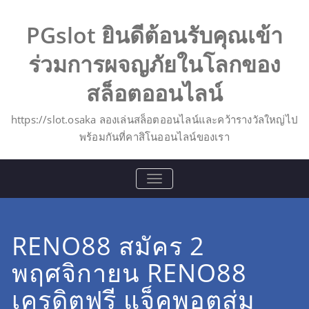
Skip
to
PGslot ยินดีต้อนรับคุณเข้า
content
ร่วมการผจญภัยในโลกของ
สล็อตออนไลน์
https://slot.osaka ลองเล่นสล็อตออนไลน์และคว้ารางวัลใหญ่ไป
พร้อมกันที่คาสิโนออนไลน์ของเรา
TOGGLE
NAVIGATION
RENO88 สมัคร 2
พฤศจิกายน RENO88
เครดิตฟรี แจ็คพอตสุ่ม