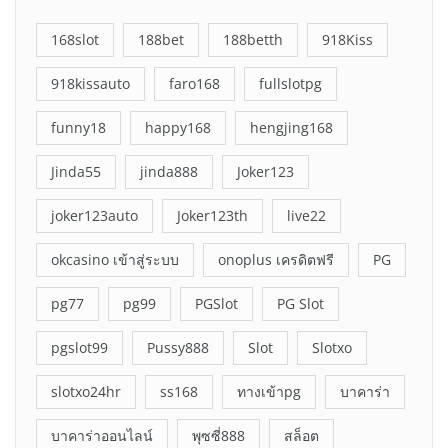
168slot
188bet
188betth
918Kiss
918kissauto
faro168
fullslotpg
funny18
happy168
hengjing168
Jinda55
jinda888
Joker123
joker123auto
Joker123th
live22
okcasino เข้าสู่ระบบ
onoplus เครดิตฟรี
PG
pg77
pg99
PGSlot
PG Slot
pgslot99
Pussy888
Slot
Slotxo
slotxo24hr
ss168
ทางเข้าpg
บาคาร่า
บาคาร่าออนไลน์
พุซซี่888
สล็อต