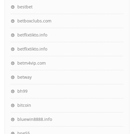
bestbet
betboxclubs.com
betflixtikto.info
betflixtikto.info
betm4vip.com
betway
bh99
bitcoin
bluewin8888.info
bng55