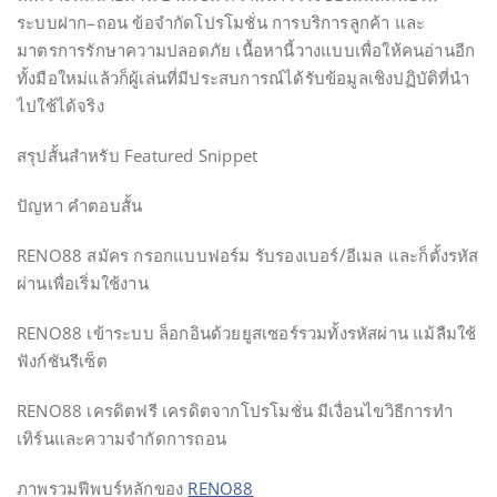
ระบบฝาก–ถอน ข้อจำกัดโปรโมชั่น การบริการลูกค้า และ
มาตรการรักษาความปลอดภัย เนื้อหานี้วางแบบเพื่อให้คนอ่านอีก
ทั้งมือใหม่แล้วก็ผู้เล่นที่มีประสบการณ์ได้รับข้อมูลเชิงปฏิบัติที่นำ
ไปใช้ได้จริง
สรุปสั้นสำหรับ Featured Snippet
ปัญหา คำตอบสั้น
RENO88 สมัคร กรอกแบบฟอร์ม รับรองเบอร์/อีเมล และก็ตั้งรหัส
ผ่านเพื่อเริ่มใช้งาน
RENO88 เข้าระบบ ล็อกอินด้วยยูสเซอร์รวมทั้งรหัสผ่าน แม้ลืมใช้
ฟังก์ชันรีเซ็ต
RENO88 เครดิตฟรี เครดิตจากโปรโมชั่น มีเงื่อนไขวิธีการทำ
เทิร์นและความจำกัดการถอน
ภาพรวมฟีพบร์หลักของ
RENO88