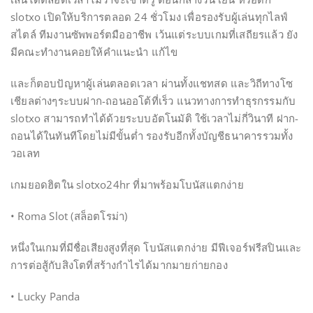
slotxo เปิดให้บริการตลอด 24 ชั่วโมง เพื่อรองรับผู้เล่นทุกไลฟ์
สไตล์ ทีมงานซัพพอร์ตมืออาชีพ เว้นแต่ระบบเกมที่เสถียรแล้ว ยัง
มีคณะทำงานคอยให้คำแนะนำ แก้ไข
และก็ตอบปัญหาผู้เล่นตลอดเวลา ผ่านทั้งแชทสด และวิถีทางโซ
เชียลต่างๆระบบฝาก-ถอนออโต้ที่เร็ว แนวทางการทำธุรกรรมกับ
slotxo สามารถทำได้ด้วยระบบอัตโนมัติ ใช้เวลาไม่กี่วินาที ฝาก-
ถอนได้ในทันทีโดยไม่มีขั้นต่ำ รองรับอีกทั้งบัญชีธนาคารรวมทั้ง
วอเลท
เกมยอดฮิตใน slotxo24hr ที่มาพร้อมโบนัสแตกง่าย
• Roma Slot (สล็อตโรม่า)
หนึ่งในเกมที่มีชื่อเสียงสูงที่สุด โบนัสแตกง่าย มีฟีเจอร์ฟรีสปินและ
การต่อสู้กับสิงโตที่สร้างกำไรได้มากมายก่ายกอง
• Lucky Panda