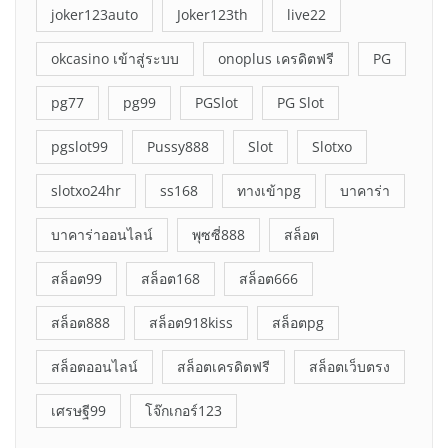
joker123auto
Joker123th
live22
okcasino เข้าสู่ระบบ
onoplus เครดิตฟรี
PG
pg77
pg99
PGSlot
PG Slot
pgslot99
Pussy888
Slot
Slotxo
slotxo24hr
ss168
ทางเข้าpg
บาคาร่า
บาคาร่าออนไลน์
พุซซี่888
สล็อต
สล็อต99
สล็อต168
สล็อต666
สล็อต888
สล็อต918kiss
สล็อตpg
สล็อตออนไลน์
สล็อตเครดิตฟรี
สล็อตเว็บตรง
เศรษฐี99
โจ๊กเกอร์123