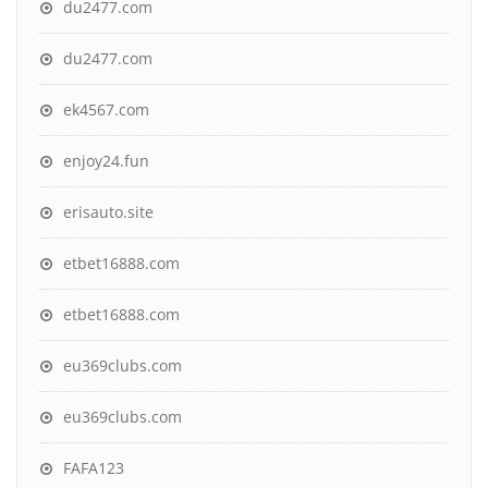
du2477.com
du2477.com
ek4567.com
enjoy24.fun
erisauto.site
etbet16888.com
etbet16888.com
eu369clubs.com
eu369clubs.com
FAFA123