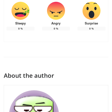
Sleepy
Angry
Surprise
0
%
0
%
0
%
About the author