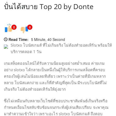
ปั่นได้สบาย Top 20 by Donte
0
0
Read Time:
5 Minute, 40 Second
Slotxo โบนัสเกมส์ ที่ไม่เกินจริง ไม่ต้องทำยอดเทิร์น พร้อมให้
บริการตลอด 1 วัน
เกมสล็อตออนไลน์ได้รับความนิยมสูงอย่างสม่ำเสมอ ค่ายเกม
อย่าง slotxo ได้กลายเป็นหนึ่งในผู้ให้บริการเกมสล็อตที่ครอบ
ครองใจผู้เล่นไม่น้อยเลยทีเดียว เพราะว่าเป็นค่ายที่มีเกมหลาก
หลาย โบนัสแตกง่าย และก็ที่สำคัญที่สุดเป็น มีระบบโบนัสที่ไม่
เกินจริง ไม่ต้องทำยอดเทิร์นให้ยุ่งยาก
ซึ่งไม่เหมือนกับหลายเว็บไซต์ที่ชอบประชาสัมพันธ์เกินจริงหรือ
กำหนดเงื่อนไขสลับซับซ้อนจนกระทั่งผู้เล่นเสียเปรียบ จะพาคุณ
มาทำความเข้าใจว่า เพราะอะไร slotxo โบนัสเกมส์ ถึงตอบ