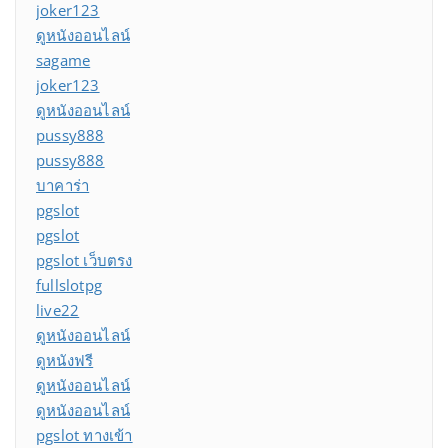
joker123
ดูหนังออนไลน์
sagame
joker123
ดูหนังออนไลน์
pussy888
pussy888
บาคาร่า
pgslot
pgslot
pgslot เว็บตรง
fullslotpg
live22
ดูหนังออนไลน์
ดูหนังฟรี
ดูหนังออนไลน์
ดูหนังออนไลน์
pgslot ทางเข้า