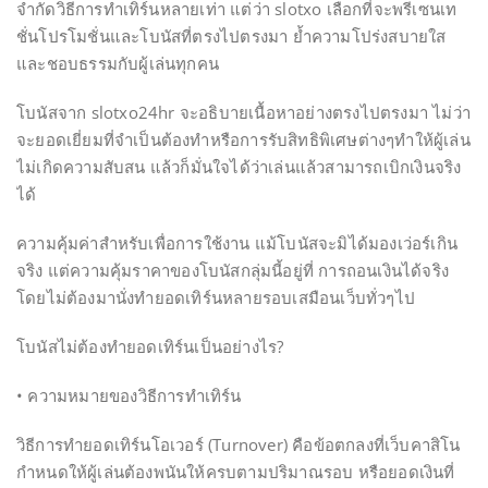
จำกัดวิธีการทำเทิร์นหลายเท่า แต่ว่า slotxo เลือกที่จะพรีเซนเท
ชั่นโปรโมชั่นและโบนัสที่ตรงไปตรงมา ย้ำความโปร่งสบายใส
และชอบธรรมกับผู้เล่นทุกคน
โบนัสจาก slotxo24hr จะอธิบายเนื้อหาอย่างตรงไปตรงมา ไม่ว่า
จะยอดเยี่ยมที่จำเป็นต้องทำหรือการรับสิทธิพิเศษต่างๆทำให้ผู้เล่น
ไม่เกิดความสับสน แล้วก็มั่นใจได้ว่าเล่นแล้วสามารถเบิกเงินจริง
ได้
ความคุ้มค่าสำหรับเพื่อการใช้งาน แม้โบนัสจะมิได้มองเว่อร์เกิน
จริง แต่ความคุ้มราคาของโบนัสกลุ่มนี้อยู่ที่ การถอนเงินได้จริง
โดยไม่ต้องมานั่งทำยอดเทิร์นหลายรอบเสมือนเว็บทั่วๆไป
โบนัสไม่ต้องทำยอดเทิร์นเป็นอย่างไร?
• ความหมายของวิธีการทำเทิร์น
วิธีการทำยอดเทิร์นโอเวอร์ (Turnover) คือข้อตกลงที่เว็บคาสิโน
กำหนดให้ผู้เล่นต้องพนันให้ครบตามปริมาณรอบ หรือยอดเงินที่