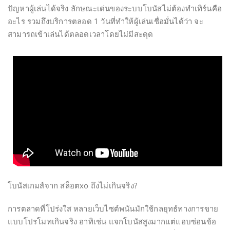
ปัญหาผู้เล่นได้จริง ลักษณะเด่นของระบบโบนัสไม่ต้องทำเทิร์นคือ
อะไร รวมถึงบริการตลอด 1 วันที่ทำให้ผู้เล่นเชื่อมั่นได้ว่า จะ
สามารถเข้าเล่นได้ตลอดเวลาโดยไม่มีสะดุด
โบนัสเกมส์จาก สล็อตxo ถึงไม่เกินจริง?
การตลาดที่โปร่งใส หลายเว็บไซต์พนันมักใช้กลยุทธ์ทางการขาย
แบบโปรโมทเกินจริง อาทิเช่น แจกโบนัสสูงมากแต่แอบซ่อนข้อ