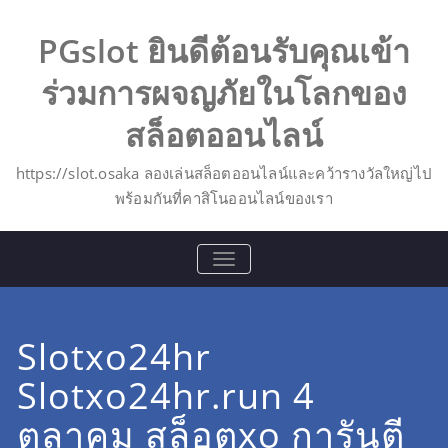
Skip
to
PGslot ยินดีต้อนรับคุณเข้า
content
ร่วมการผจญภัยในโลกของ
สล็อตออนไลน์
https://slot.osaka ลองเล่นสล็อตออนไลน์และคว้ารางวัลใหญ่ไป
พร้อมกันที่คาสิโนออนไลน์ของเรา
TOGGLE
NAVIGATION
Slotxo24hr
Slotxo24hr.run 4
ตุลาคม สล็อตxo การันตี