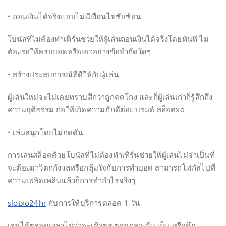
• ถอนเงินได้จริงแบบไม่มีเงื่อนไขซับซ้อน
โบนัสที่ไม่ต้องทำเทิร์นช่วยให้ผู้เล่นถอนเงินได้จริงโดยทันที ไม่
ต้องรอให้ครบยอดหรือเอาอย่างข้อจำกัดใดๆ
• สร้างประสบการณ์ที่ดีให้กับผู้เล่น
ผู้เล่นใหม่จะไม่เคยทราบสึกว่าถูกคดโกง และก็ผู้เล่นเก่าก็รู้สึกถึง
ความยุติธรรม ก่อให้เกิดความภักดีต่อแบรนด์ สล็อตxo
• เล่นสนุกโดยไม่กดดัน
การเล่นสล็อตด้วยโบนัสที่ไม่ต้องทำเทิร์นช่วยให้ผู้เล่นไม่จำเป็นที่
จะต้องมาวิตกกังวลหรือกลุ้มใจกับการทำยอด สามารถโฟกัสไปที่
ความเพลิดเพลินแล้วก็การทำกำไรจริงๆ
slotxo24hr
กับการให้บริการตลอด 1 วัน
เล่นได้ตลอดเวลาไม่ว่าจะเช้าตรู่ ตอนกลางวัน เย็น หรือดึก