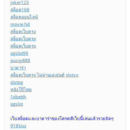
joker123
สล็อต168
สล็อตออนไลน์
movie hd
สล็อตเว็บตรง
สล็อตเว็บตรง
สล็อตเว็บตรง
pgslot99
pussy888
บาคาร่า
สล็อตเว็บตรง ไม่ผ่านเอเย่นต์
slotxo
slotpg
หนังโป๊ไทย
1xbetth
pgslot
เว็บสล็อตและบาคาร่าของโครตดีเว็บนี้เล่นแล้วรวยจัดๆ
918kiss