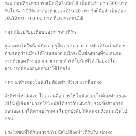
ระบุ ก่อนที่จะสามารถเบิกเงินโบนัสได้ เป็นต้นว่า ฝาก 500 บาท
รับโบนัส 100% จำต้องทำยอดเทิร์น 20 เท่า ซึ่งก็คือจำเป็นต้อง
เล่นให้ครบ 10,000 บาท ก็เลยจะถอนได้
• จุดเสียเปรียบเทียบของการทำเทิร์น
ผู้เล่นคนไม่ใช่น้อยมีความรู้สึกว่าแนวทางการทำเทิร์นเป็นปัญหา
ด้วยเหตุว่าแม้จะได้โบนัสมาก แม้กระนั้นช่องทางที่จะเล่นจน
กระทั่งยอดที่ระบุยากมากมาย ทำให้โบนัสที่ได้เกือบจะไม่
สามารถที่จะถอนออกมาใช้ได้จริง
• ความต่างของโบนัสไม่ต้องทำเทิร์นจาก สล็อตxo
สิ่งที่ทำให้ slotxo โดดเด่นคือ การให้โบนัสแบบไม่ต้องฝากยอด
เทิร์น ผู้เล่นสามารถใช้โบนัสได้ราวกับเงินจริง รวมทั้งสามารถ
ถอนออกมาได้ตามธรรมดา ไม่ถูกบังคับให้เล่นจนถึงหมดเงินไป
ก่อน
ประโยชน์ที่ได้รับมาจากโบนัสไม่ต้องทำเทิร์นใน slotxo