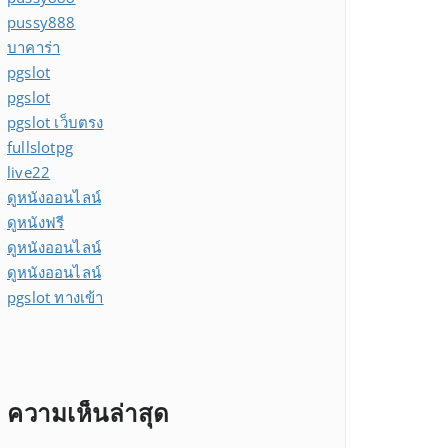
pussy888
บาคาร่า
pgslot
pgslot
pgslot เว็บตรง
fullslotpg
live22
ดูหนังออนไลน์
ดูหนังฟรี
ดูหนังออนไลน์
ดูหนังออนไลน์
pgslot ทางเข้า
ความเห็นล่าสุด