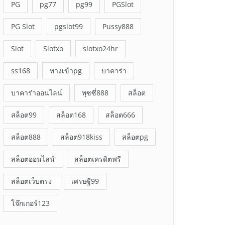
PG
pg77
pg99
PGSlot
PG Slot
pgslot99
Pussy888
Slot
Slotxo
slotxo24hr
ss168
ทางเข้าpg
บาคาร่า
บาคาร่าออนไลน์
พุซซี่888
สล็อต
สล็อต99
สล็อต168
สล็อต666
สล็อต888
สล็อต918kiss
สล็อตpg
สล็อตออนไลน์
สล็อตเครดิตฟรี
สล็อตเว็บตรง
เศรษฐี99
โจ๊กเกอร์123