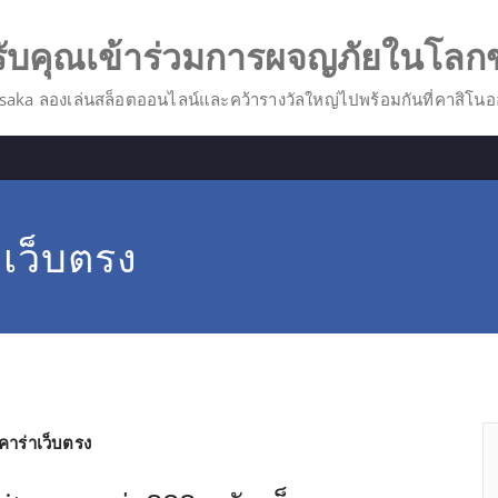
นรับคุณเข้าร่วมการผจญภัยในโล
.osaka ลองเล่นสล็อตออนไลน์และคว้ารางวัลใหญ่ไปพร้อมกันที่คาสิโน
เว็บตรง
คาร่าเว็บตรง