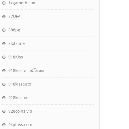
1xgameth.com
77UFA
888pg
8lots.me
918Kiss
918kiss ดาวน์โหลด
918kissauto
918kissme
928coins.vip
9kpluss.com