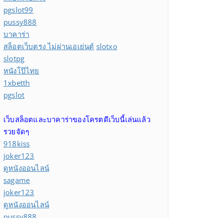
pgslot99
pussy888
บาคาร่า
สล็อตเว็บตรง ไม่ผ่านเอเย่นต์
slotxo
slotpg
หนังโป๊ไทย
1xbetth
pgslot
เว็บสล็อตและบาคาร่าของโครตดีเว็บนี้เล่นแล้ว
รวยจัดๆ
918kiss
joker123
ดูหนังออนไลน์
sagame
joker123
ดูหนังออนไลน์
pussy888