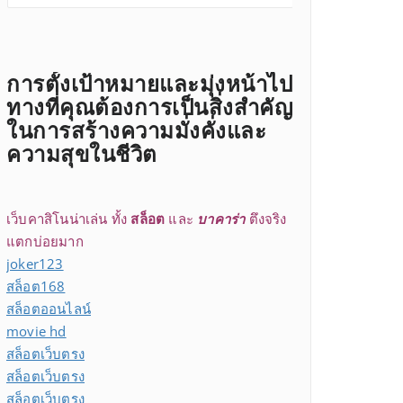
การตั้งเป้าหมายและมุ่งหน้าไป
ทางที่คุณต้องการเป็นสิ่งสำคัญ
ในการสร้างความมั่งคั่งและ
ความสุขในชีวิต
เว็บคาสิโนน่าเล่น ทั้ง
สล็อต
และ
บาคาร่า
ตึงจริง
แตกบ่อยมาก
joker123
สล็อต168
สล็อตออนไลน์
movie hd
สล็อตเว็บตรง
สล็อตเว็บตรง
สล็อตเว็บตรง