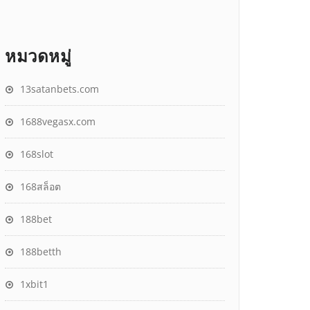
หมวดหมู่
13satanbets.com
1688vegasx.com
168slot
168สล็อต
188bet
188betth
1xbit1