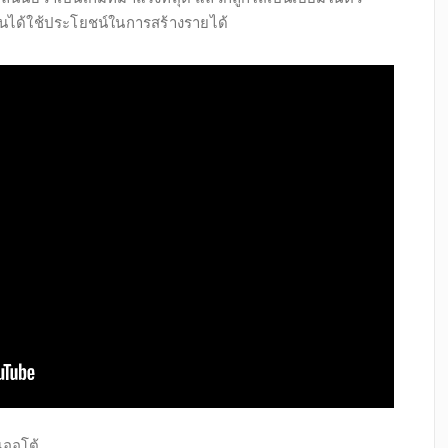
านได้ใช้ประโยชน์ในการสร้างรายได้
นออโต้