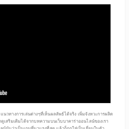
วทางการเล่นต่างๆที่เห็นผลลัพธ์ได้จริง เพิ่มจังหวะการผลิต
มารถดูเสริมเติมได้จากบทความบนเว็บบาคาร่าออนไลน์ของเรา
นับว่าเป็นเกมที่มาแรงที่สุด แล้วก็ถูกใส่เป็นเยี่ยมในตัว