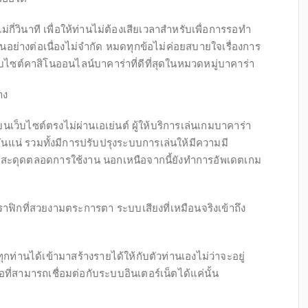
กี่วินาที เพื่อให้ท่านไม่ต้องเสียเวลาสำหรับเพื่อการรอทำ
นอย่างต่อเนื่องไม่จำกัด หมดทุกข้อไม่ค่อยสบายใจเรื่องการ
ว็บไซต์คาสิโนออนไลน์บาคาร่าที่ดีที่สุดในหมวดหมู่บาคาร่า
าง
็บไซต์ตรงไม่ผ่านเอเย่นต์ ผู้ให้บริการเล่นเกมบาคาร่า
นแน่ รวมทั้งมีการปรับปรุงระบบการเล่นให้มีความมี
มีสะดุดตลอดการใช้งาน นอกเหนือจากนี้ยังทำการอัพเดตเกม
ราฟิกที่สวยงามตระการตา ระบบเสียงที่เหมือนจริงเข้าถึง
้ทุกท่านได้เข้ามาสร้างรายได้ให้กับตัวท่านเองไม่ว่าจะอยู่
งมือที่สามารถเชื่อมต่อกับระบบอินเตอร์เน็ตได้แค่นั้น