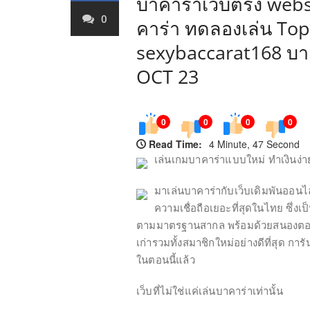
บาคาร่าเว็บตรง webs
0
คาร่า ทดลองเล่น Top
sexybaccarat168 บาคา
OCT 23
0
0
0
0
Read Time:
4 Minute, 47 Second
เล่นเกมบาคาร่าแบบใหม่ ทำเงินง่ายย
มาเล่นบาคาร่ากับเว็บเดิมพันออนไลน์ด
ความเชื่อถือเยอะที่สุดในไทย ซึ่งเป
ตามมาตรฐานสากล พร้อมด้วยสนองตอบอย
เก่ารวมทั้งสมาชิกใหม่อย่างดีที่สุด การ
ในตอนนี้แล้ว
เว็บที่ไม่ใช่แค่เล่นบาคาร่าเท่านั้น