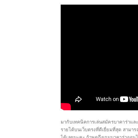
มากับเทคนิคการเล่นสมัครบาคาร่าและแน
รายได้บนเว็บตรงที่ดีเยี่ยมที่สุด สา
ได้เลยนะคะ ถ้าพูดถึงเกมบาคาร่าออนไลน์