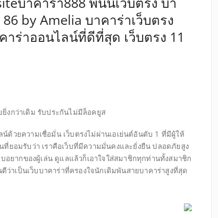
iteบาคาร่า888 พนันเว็บตรง บา
 86 by Amelia บาคาร่าเว็บตรง
ร่าออนไลน์ที่ดีที่สุด เว็บตรง 11
ิ่งกว่าเดิม รับประกันไม่มีล็อคยูส
้วยความเชื่อมั่น เว็บตรงไม่ผ่านเอเย่นต์อันดับ 1 ที่มีผู้ให้
็นที่ยอมรับว่า เราคือเว็บที่มีความมั่นคงและยั่งยืน ปลอดภัยสูง
ากของผู้เล่น ดูแลแล้วก็เอาใจใส่สมาชิกทุกท่านทั้งสมาชิก
ันตีว่าเป็นเว็บบาคาร่าที่ครองใจนักเดิมพันสายบาคาร่าสูงที่สุด