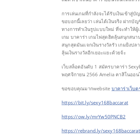
การเล่นเกมที่กำลังจะได้รับเงินเข้าสู่บ
ขอบอกนี้เลยว่า เล่นได้เงินจริง ฝากบัญ
ทางการทำเงินรูปแบบใหม่ ที่จะทำให้ผู้
เกม บาคาร่า เกมไพ่สุดฮิตลุ้นสนุกสนาน
สนุกสุดมันแจกเงินรางวัลรัว เกมยิงป
ลุ้นเงินรางวัลอีกเยอะแยะด้วยจ้ะ
เว็บสล็อตอันดับ 1 สมัครบาคาร่า Sex
พฤศจิกายน 2566 Amelia คาสิโนออนไ
ขอขอบคุณมากwebsite
บาคาร่าเว็บต
https://bit.ly/sexy168baccarat
https://ow.ly/mrYw50PNCB2
https://rebrand.ly/sexy168baccarat