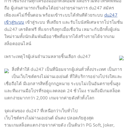
การใช้แรงงานทุกเครื่องมืออีกทั้งคอมพิวเตอร์รวมทั้งโทรศัพท์มือ
ถือ ผู้เล่นสามารถเริ่มต้นได้อย่างง่ายๆผ่านการ du247 สมัคร
เพียงแค่ไม่กี่ขั้นตอน พร้อมเข้าระบบได้ทันทีด้วยระบบ
du247
เข้าสู่ระบบ
เข้าสู่ระบบ ที่เสถียร และรับโบนัสพิเศษจากโปรโมชั่น
du247 เครดิตฟรี ที่แจกจริงทุกเมื่อเชื่อวัน เหมาะกับอีกทั้งผู้เล่น
ใหม่รวมทั้งนักเดิมพันมืออาชีพที่อยากได้สร้างรายได้จากเกม
สล็อตออนไลน์
เพราะเหตุไรผู้เล่นจำนวนหลายชิ้นเลือก du247
สิ่งที่ทำให้ du247 เป็นที่นิยมจากผู้เล่นทั่วทั้งประเทศ เป็นการ
เป็นเว็บไซต์ตรงไม่ผ่านเอเย่นต์ ที่ให้บริการอย่างโปร่งใสและ
เชื่อถือได้ มีเอกสารสิทธิ์ถูกกฎหมาย ระบบไม่เป็นอันตรายขั้นสูง
และทีมงานมือโปรที่รอดูแลตลอด 24 ชั่วโมง รวมถึงมีเกมสล็อต
แตกง่ายมากกว่า 2,000 เกมจากค่ายดังทั่วทั้งโลก
จุดเด่นของ du247 ที่เหนือกว่าเว็บทั่วไป
เว็บไซต์ตรงไม่ผ่านเอเย่นต์ มั่นคง ปลอดภัยสูงสุด
รวมเกมสล็อตแตกง่ายจากค่ายดัง เป็นต้นว่า PG Soft, Joker,