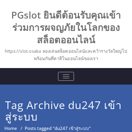
Skip
to
PGslot ยินดีต้อนรับคุณเข้า
content
ร่วมการผจญภัยในโลกของ
สล็อตออนไลน์
https://slot.osaka ลองเล่นสล็อตออนไลน์และคว้ารางวัลใหญ่ไป
พร้อมกันที่คาสิโนออนไลน์ของเรา
TOGGLE
NAVIGATION
Tag Archive du247 เข้า
สู่ระบบ
Home
/
Posts tagged "du247 เข้าสู่ระบบ"