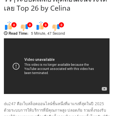
เลย Top 26 by Celina
0
0
0
0
Read Time:
5 Minute, 47 Second
du247 คือเว็บสล็อตออนไลน์ชั้นหนึ่งที่มาแรงที่สุดในปี 2025
ด้วยระบบการให้บริการที่มีคุณภาพสูง ปลอดภัย รวมทั้งรองรับ