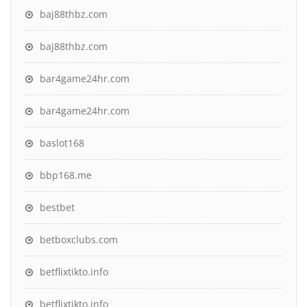
baj88thbz.com
baj88thbz.com
bar4game24hr.com
bar4game24hr.com
baslot168
bbp168.me
bestbet
betboxclubs.com
betflixtikto.info
betflixtikto.info