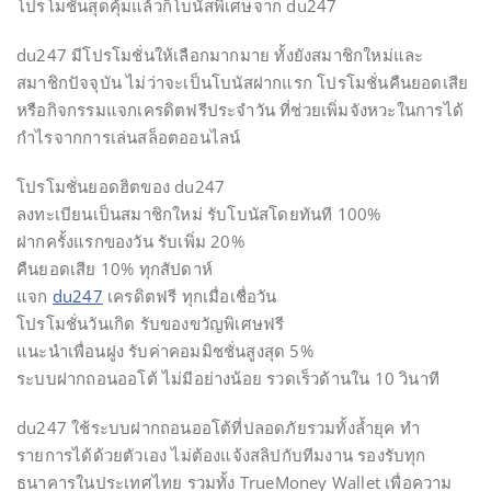
โปรโมชั่นสุดคุ้มแล้วก็โบนัสพิเศษจาก du247
du247 มีโปรโมชั่นให้เลือกมากมาย ทั้งยังสมาชิกใหม่และ
สมาชิกปัจจุบัน ไม่ว่าจะเป็นโบนัสฝากแรก โปรโมชั่นคืนยอดเสีย
หรือกิจกรรมแจกเครดิตฟรีประจำวัน ที่ช่วยเพิ่มจังหวะในการได้
กำไรจากการเล่นสล็อตออนไลน์
โปรโมชั่นยอดฮิตของ du247
ลงทะเบียนเป็นสมาชิกใหม่ รับโบนัสโดยทันที 100%
ฝากครั้งแรกของวัน รับเพิ่ม 20%
คืนยอดเสีย 10% ทุกสัปดาห์
แจก
du247
เครดิตฟรี ทุกเมื่อเชื่อวัน
โปรโมชั่นวันเกิด รับของขวัญพิเศษฟรี
แนะนำเพื่อนฝูง รับค่าคอมมิชชั่นสูงสุด 5%
ระบบฝากถอนออโต้ ไม่มีอย่างน้อย รวดเร็วด้านใน 10 วินาที
du247 ใช้ระบบฝากถอนออโต้ที่ปลอดภัยรวมทั้งล้ำยุค ทำ
รายการได้ด้วยตัวเอง ไม่ต้องแจ้งสลิปกับทีมงาน รองรับทุก
ธนาคารในประเทศไทย รวมทั้ง TrueMoney Wallet เพื่อความ