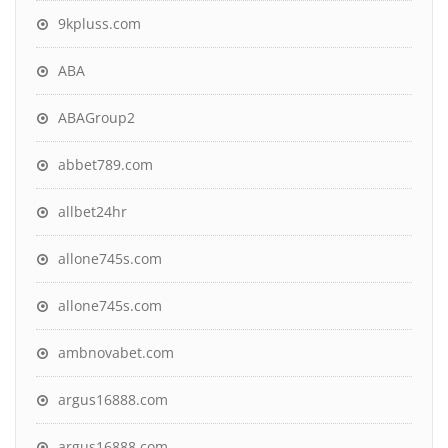
9kpluss.com
ABA
ABAGroup2
abbet789.com
allbet24hr
allone745s.com
allone745s.com
ambnovabet.com
argus16888.com
argus16888.com