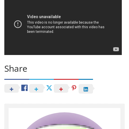
Share