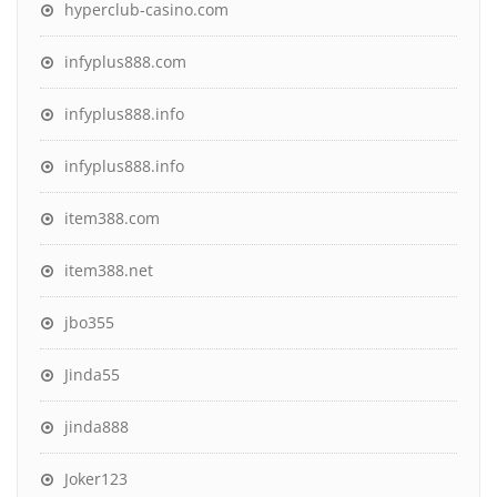
hyperclub-casino.com
infyplus888.com
infyplus888.info
infyplus888.info
item388.com
item388.net
jbo355
Jinda55
jinda888
Joker123