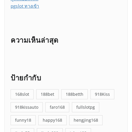
pgslot ทางเข้า
ความเห็นล่าสุด
ป้ายกำกับ
168slot
188bet
188betth
918Kiss
918kissauto
faro168
fullslotpg
funny18
happy168
hengjing168