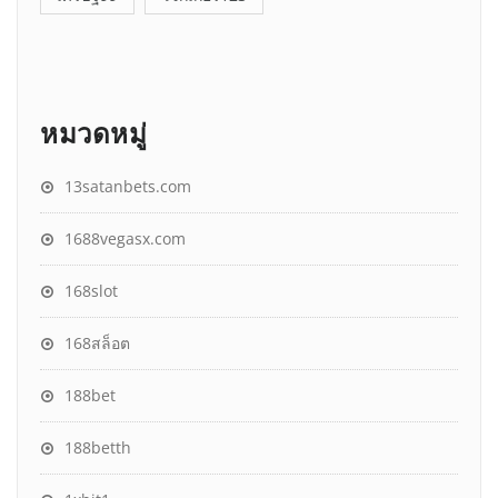
หมวดหมู่
13satanbets.com
1688vegasx.com
168slot
168สล็อต
188bet
188betth