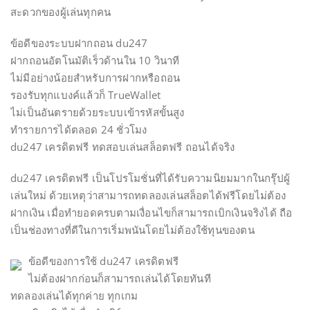
สะดวกของผู้เล่นทุกคน
ข้อดีของระบบฝากถอน du247
ฝากถอนอัตโนมัติเร็วด้านใน 10 วินาที
ไม่มีอย่างน้อยสำหรับการฝากหรือถอน
รองรับทุกแบงค์แล้วก็ TrueWallet
ไม่เป็นอันตรายด้วยระบบเข้ารหัสขั้นสูง
ทำรายการได้ตลอด 24 ชั่วโมง
du247 เครดิตฟรี ทดสอบเล่นสล็อตฟรี ถอนได้จริง
du247 เครดิตฟรี เป็นโปรโมชั่นที่ได้รับความนิยมมากในกรุ๊ปผู้
เล่นใหม่ ด้วยเหตุว่าสามารถทดลองเล่นสล็อตได้ฟรีโดยไม่ต้อง
ฝากเงิน เมื่อทำยอดครบตามเงื่อนไขก็สามารถเบิกเงินจริงได้ ถือ
เป็นช่องทางที่ดีในการเริ่มพนันโดยไม่ต้องใช้ทุนของตน
ข้อดีของการใช้ du247 เครดิตฟรี
ไม่ต้องฝากก่อนก็สามารถเล่นได้โดยทันที
ทดลองเล่นได้ทุกค่าย ทุกเกม