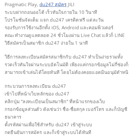
Pragmatic Play,
du247 สมัคร
JILI
ระบบฝากถอนออโต้ เร็วทันใจภายใน 10 วินาที
โปรโมชั่นจัดเต็ม แจก du247 เครดิตฟรี แต่ละวัน
รองรับการใช้งานอีกทั้ง iOS, Android และคอมพิวเตอร์
คณะทำงานดูแลตลอด 24 ชั่วโมงผ่าน Live Chat แล้วก็ LINE
วิธีสมัครเป็นสมาชิก du247 ง่ายใน 1 นาที
วิธีการลงทะเบียนสมัครสมาชิกกับ du247 ทำเป็นง่ายรวมทั้ง
รวดเร็วทันใจผ่านระบบอัตโนมัติ เพียงแค่กรอกข้อมูลไม่กี่ช่องก็
สามารถเข้าเล่นได้โดยทันที โดยไม่ต้องคอยแอดมินอนุมัตำหนิ
กระบวนการลงทะเบียน du247
เข้าไปที่หน้าเว็บหลักของ du247
คลิกปุ่ม “ลงทะเบียนเป็นสมาชิก” ที่หน้าแรกของเว็บ
กรอกข้อมูลส่วนตัว ดังเช่นว่า ชื่อ-ชื่อสกุล เบอร์โทร และก็บัญชี
ธนาคาร
ตั้งรหัสผ่านเพื่อใช้สำหรับ du247 เข้าสู่ระบบ
กดยืนยันการสมัคร และก็เข้าสู่ระบบได้ทันที