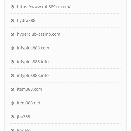
https://www.mfj889xx.com/
hydra888
hyperclub-casino.com
infyplus888.com
infyplus888.info
infyplus888.info
item388.com
item388.net
jbo355
Jinda55