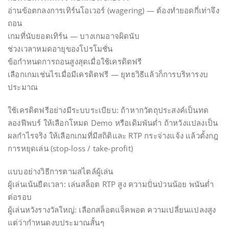
อ่านข้อตกลงการเทิร์นโอเวอร์ (wagering) — ต้องทำยอดกี่เท่าจึง
ถอน
เกมที่นับยอดเทิร์น — บางเกมอาจผิดนับ
ช่วงเวลาหมดอายุของโปรโมชั่น
ข้อกำหนดการถอนสูงสุดเมื่อใช้เครดิตฟรี
เลือกเกมเช่นไรเมื่อมีเครดิตฟรี — ยุทธวิธีแล้วก็การบริหารงบ
ประมาณ
ใช้เครดิตฟรีอย่างมีระบบระเบียบ: ถ้าหากวัตถุประสงค์เป็นทด
ลองฟีพบร์ ให้เลือกโหมด Demo หรือเดิมพันต่ำ ถ้าหวังแปลงเป็น
ผลกำไรจริง ให้เลือกเกมที่มีสถิติและ RTP กระจ่างแจ้ง แล้วตั้งกฎ
การหยุดเล่น (stop-loss / take-profit)
แบบอย่างวิธีการตามสไตล์ผู้เล่น
ผู้เล่นเน้นยืดเวลา: เล่นสล็อต RTP สูง ความปั่นป่วนน้อย พนันต่ำ
ต่อรอบ
ผู้เล่นหวังรางวัลใหญ่: เลือกสล็อตแจ็คพอต ความเปลี่ยนแปลงสูง
แต่ว่ากำหนดงบประมาณสั้นๆ