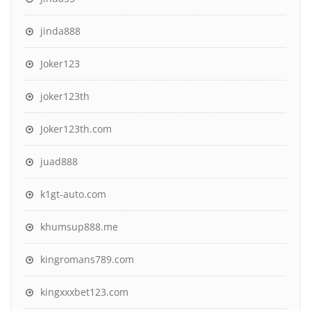
jinda888
Joker123
joker123th
Joker123th.com
juad888
k1gt-auto.com
khumsup888.me
kingromans789.com
kingxxxbet123.com