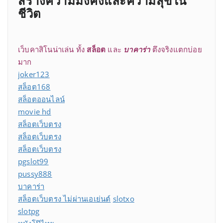
สร้างความมั่งคั่งและความสุขใน
ชีวิต
เว็บคาสิโนน่าเล่น ทั้ง
สล็อต
และ
บาคาร่า
ตึงจริงแตกบ่อย
มาก
joker123
สล็อต168
สล็อตออนไลน์
movie hd
สล็อตเว็บตรง
สล็อตเว็บตรง
สล็อตเว็บตรง
pgslot99
pussy888
บาคาร่า
สล็อตเว็บตรง ไม่ผ่านเอเย่นต์
slotxo
slotpg