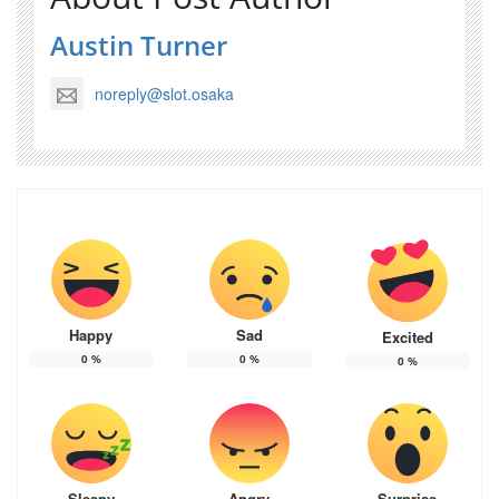
Austin Turner
noreply@slot.osaka
Happy
Sad
Excited
0
%
0
%
0
%
Sleepy
Angry
Surprise