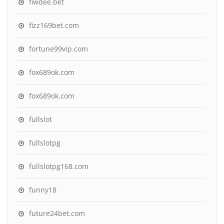
fiwdee.bet
fizz169bet.com
fortune99vip.com
fox689ok.com
fox689ok.com
fullslot
fullslotpg
fullslotpg168.com
funny18
future24bet.com