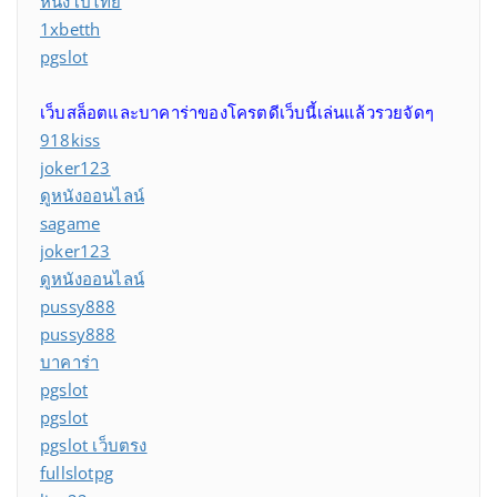
หนังโป๊ไทย
1xbetth
pgslot
เว็บสล็อตและบาคาร่าของโครตดีเว็บนี้เล่นแล้วรวยจัดๆ
918kiss
joker123
ดูหนังออนไลน์
sagame
joker123
ดูหนังออนไลน์
pussy888
pussy888
บาคาร่า
pgslot
pgslot
pgslot เว็บตรง
fullslotpg