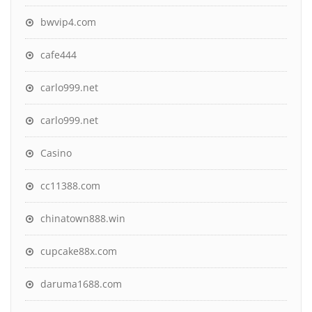
bwvip4.com
cafe444
carlo999.net
carlo999.net
Casino
cc11388.com
chinatown888.win
cupcake88x.com
daruma1688.com