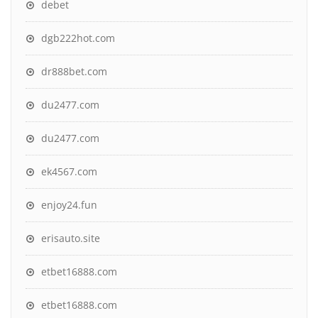
debet
dgb222hot.com
dr888bet.com
du2477.com
du2477.com
ek4567.com
enjoy24.fun
erisauto.site
etbet16888.com
etbet16888.com