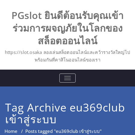
Skip
to
PGslot ยินดีต้อนรับคุณเข้า
content
ร่วมการผจญภัยในโลกของ
สล็อตออนไลน์
https://slot.osaka ลองเล่นสล็อตออนไลน์และคว้ารางวัลใหญ่ไป
พร้อมกันที่คาสิโนออนไลน์ของเรา
TOGGLE
NAVIGATION
Tag Archive eu369club
เข้าสู่ระบบ
Home
/
Posts tagged "eu369club เข้าสู่ระบบ"