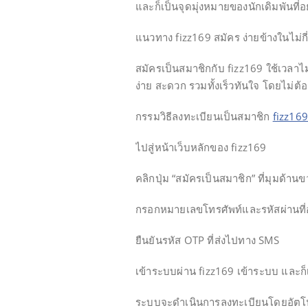
และก็เป็นจุดมุ่งหมายของนักเดิมพัน
แนวทาง fizz169 สมัคร ง่ายข้างในไม่กี
สมัครเป็นสมาชิกกับ fizz169 ใช้เวลาไ
ง่าย สะดวก รวมทั้งเร็วทันใจ โดยไม่ต้
กรรมวิธีลงทะเบียนเป็นสมาชิก
fizz169
ไปสู่หน้าเว็บหลักของ fizz169
คลิกปุ่ม “สมัครเป็นสมาชิก” ที่มุมด้าน
กรอกหมายเลขโทรศัพท์และรหัสผ่านที่อ
ยืนยันรหัส OTP ที่ส่งไปทาง SMS
เข้าระบบผ่าน fizz169 เข้าระบบ และก็เ
ระบบจะดำเนินการลงทะเบียนโดยอัตโนมัต