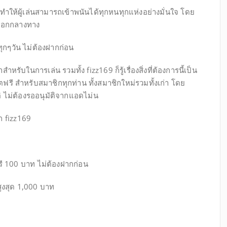
้ ทำให้ผู้เล่นสามารถเข้าพนันได้ทุกหนทุกแห่งอย่างมั่นใจ โดย
งออกกลางทาง
ุกๆวัน ไม่ต้องฝากก่อน
สำหรับในการเล่น รวมทั้ง fizz169 ก็รู้เรื่องสิ่งที่ต้องการนี้เป็น
ิตฟรี สำหรับสมาชิกทุกท่าน ทั้งสมาชิกใหม่รวมทั้งเก่า โดย
 ไม่ต้องรออนุมัติจากแอดไม่น
ก fizz169
รี 100 บาท ไม่ต้องฝากก่อน
ูงสุด 1,000 บาท