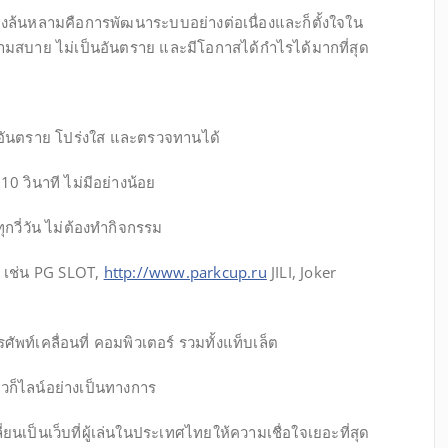
ย่างล้นหลามคือการพัฒนาระบบอย่างต่อเนื่องและก็ตั้งใจใน
ับความสบาย ไม่เป็นอันตราย และมีโอกาสได้กำไรได้มากที่สุด
ป็นอันตราย โปร่งใส และตรวจทานได้
 วินาที ไม่มีอย่างน้อย
กวี่วัน ไม่ต้องทำกิจกรรม
ย เช่น PG SLOT,
http://www.parkcup.ru
JILI, Joker
ัพท์เคลื่อนที่ คอมพิวเตอร์ รวมทั้งแท็บเล็ต
วก็ไลน์อย่างเป็นทางการ
่ยนเป็นเว็บที่ผู้เล่นในประเทศไทยให้ความเชื่อใจเยอะที่สุด