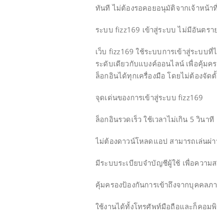
ทันที ไม่ต้องรอคอยอนุมัติจากเจ้าหน้าที
ระบบ fizz169 เข้าสู่ระบบ ไม่มีอันตราย
เว็บ fizz169 ใช้ระบบการเข้าสู่ระบบที
ระดับเดียวกับแบงค์ออนไลน์ เพื่อคุ้ม
ล็อกอินได้ทุกเครื่องมือ โดยไม่ต้องจัดตั
จุดเด่นของการเข้าสู่ระบบ fizz169
ล็อกอินรวดเร็ว ใช้เวลาไม่เกิน 5 วินาที
ไม่ต้องดาวน์โหลดแอป สามารถเล่นผ่า
มีระบบระเบียบจำบัญชีผู้ใช้ เพื่อความ
คุ้มครองป้องกันการเข้าถึงจากบุคคล
ใช้งานได้ทั้งโทรศัพท์มือถือและก็คอมพิ