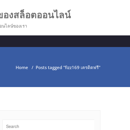
กของสล็อตออนไลน์
ออนไลน์ของเรา
Home
/
Posts tagged "fizz169 เครดิตฟรี"