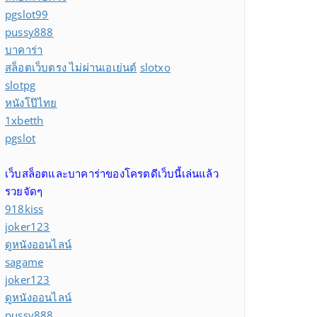
pgslot99
pussy888
บาคาร่า
สล็อตเว็บตรง ไม่ผ่านเอเย่นต์
slotxo
slotpg
หนังโป๊ไทย
1xbetth
pgslot
เว็บสล็อตและบาคาร่าของโครตดีเว็บนี้เล่นแล้ว
รวยจัดๆ
918kiss
joker123
ดูหนังออนไลน์
sagame
joker123
ดูหนังออนไลน์
pussy888