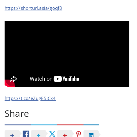
https://shorturl.asia/goqf8
https://t.co/eZugE5iCx4
Share