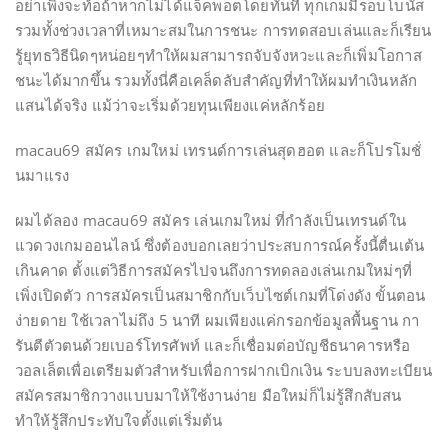
อย่าเพิ่งจะท้อถ้าหากไม่ได้แจ็คพอตโดยทันที ทุกเกมมีรอบโบนัส
รวมทั้งช่วงเวลาที่เหมาะสมในการชนะ การทดสอบเล่นและก็เรียน
รู้ยุทธวิธีนิดๆหน่อยๆทำให้ผมสามารถจับจังหวะและก็เพิ่มโอกาส
ชนะได้มากขึ้น รวมทั้งนี่คือเคล็ดลับสำคัญที่ทำให้ผมทำเงินหลัก
แสนได้จริง แม้ว่าจะเริ่มด้วยทุนเพียงแค่หลักร้อย
macau69 สมัคร เกมใหม่ เทรนด์การเล่นสุดฮอต และก็โปรโมชั่
นมาแรง
ผมได้ลอง macau69 สมัคร เล่นเกมใหม่ ที่กำลังเป็นเทรนด์ใน
แวดวงเกมออนไลน์ ซึ่งต้องบอกเลยว่าประสบการณ์ครั้งนี้ตื่นเต้น
เกินคาด ตั้งแต่วิธีการสมัครไปจนถึงการทดลองเล่นเกมใหม่ๆที่
เพิ่งเปิดตัว การสมัครเป็นสมาชิกกับเว็บไซต์เกมที่โด่งดัง ขั้นตอน
ง่ายดาย ใช้เวลาไม่ถึง 5 นาที ผมเพียงแค่กรอกข้อมูลพื้นฐาน กา
รันตีตัวตนด้วยเบอร์โทรศัพท์ และก็เชื่อมต่อบัญชีธนาคารหรือ
วอลเล็ตเพื่อเตรียมตัวสำหรับเพื่อการฝากเบิกเงิน ระบบลงทะเบียน
สมัครสมาชิกวางแบบมาให้ใช้งานง่าย มือใหม่ก็ไม่รู้สึกสับสน
ทำให้รู้สึกประทับใจตั้งแต่เริ่มต้น