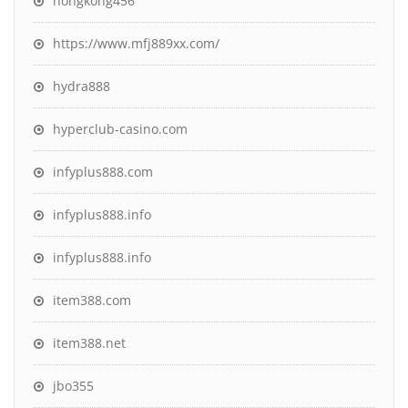
hongkong456
https://www.mfj889xx.com/
hydra888
hyperclub-casino.com
infyplus888.com
infyplus888.info
infyplus888.info
item388.com
item388.net
jbo355