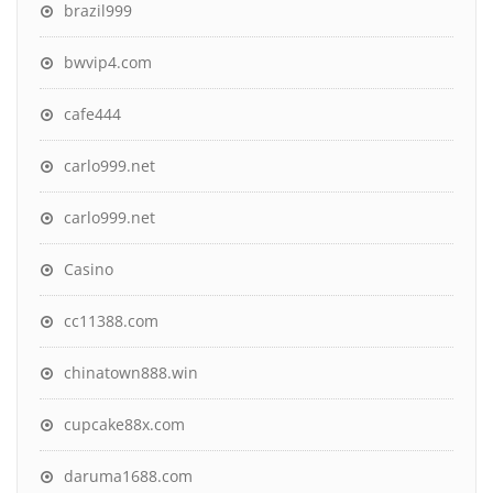
brazil999
bwvip4.com
cafe444
carlo999.net
carlo999.net
Casino
cc11388.com
chinatown888.win
cupcake88x.com
daruma1688.com