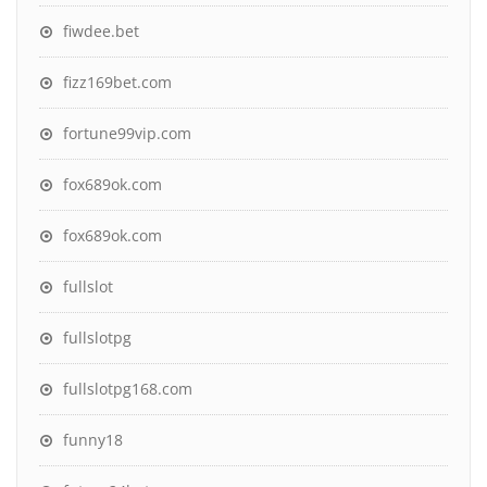
fiwdee.bet
fizz169bet.com
fortune99vip.com
fox689ok.com
fox689ok.com
fullslot
fullslotpg
fullslotpg168.com
funny18