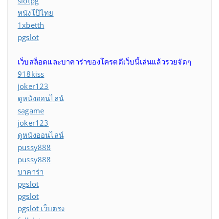
slotpg
หนังโป๊ไทย
1xbetth
pgslot
เว็บสล็อตและบาคาร่าของโครตดีเว็บนี้เล่นแล้วรวยจัดๆ
918kiss
joker123
ดูหนังออนไลน์
sagame
joker123
ดูหนังออนไลน์
pussy888
pussy888
บาคาร่า
pgslot
pgslot
pgslot เว็บตรง