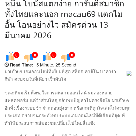
หมื่น โบนัสแตกง่าย การันตีสมาชิก
ทั้งไทยและนอก macau69 แตกไม่
อั้น โอนอย่างไว สมัครด่วน 13
มีนาคม 2026
0
0
0
0
Read Time:
5 Minute, 25 Second
มาเก๊า69 เกมออนไลน์ที่เยี่ยมที่สุด สล็อต คาสิโน บาคาร่า
กีฬา ครบจบในที่เดียว เร็วทันใจ
ขณะที่ผมเริ่มพึงพอใจการเล่นเกมออนไลน์ ผมลองหลาย
แพลตฟอร์ม แต่ว่าส่วนใหญ่กลับพบปัญหาไม่ตรงจิตใจ มาเก๊า69
อีกทั้งเรื่องระบบช้า ฝากถอนยุ่งยาก หรือเกมที่ถูกใจเล่นไม่ครบทุก
ประเภท ตราบจนกระทั่งพบ ระบบเกมออนไลน์ที่ดีเยี่ยมที่สุด ที่
ทำให้ประสบการณ์ของผมเปลี่ยนไปโดยสิ้นเชิง