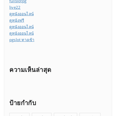
fullslotpg
live22
ดูหนังออนไลน์
ดูหนังฟรี
ดูหนังออนไลน์
ดูหนังออนไลน์
pgslot ทางเข้า
ความเห็นล่าสุด
ป้ายกำกับ