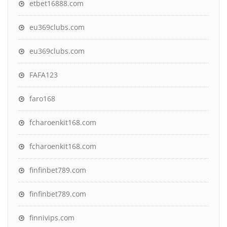
etbet16888.com
eu369clubs.com
eu369clubs.com
FAFA123
faro168
fcharoenkit168.com
fcharoenkit168.com
finfinbet789.com
finfinbet789.com
finnivips.com