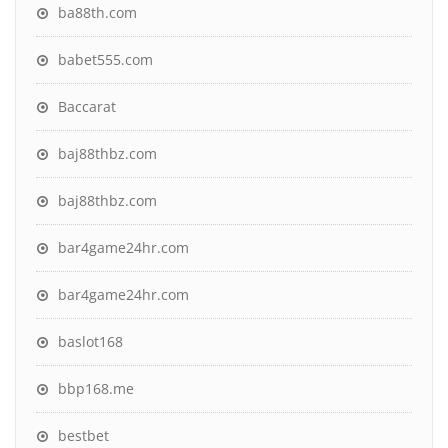
ba88th.com
babet555.com
Baccarat
baj88thbz.com
baj88thbz.com
bar4game24hr.com
bar4game24hr.com
baslot168
bbp168.me
bestbet