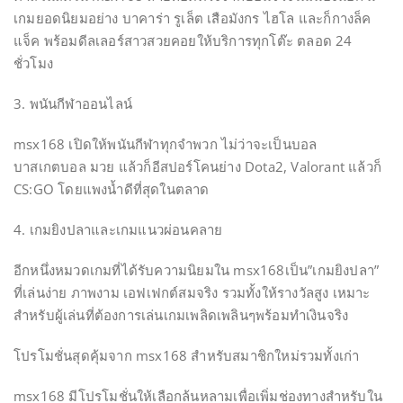
เกมยอดนิยมอย่าง บาคาร่า รูเล็ต เสือมังกร ไฮโล และก็กางล็ค
แจ็ค พร้อมดีลเลอร์สาวสวยคอยให้บริการทุกโต๊ะ ตลอด 24
ชั่วโมง
3. พนันกีฬาออนไลน์
msx168 เปิดให้พนันกีฬาทุกจำพวก ไม่ว่าจะเป็นบอล
บาสเกตบอล มวย แล้วก็อีสปอร์โคนย่าง Dota2, Valorant แล้วก็
CS:GO โดยแพงน้ำดีที่สุดในตลาด
4. เกมยิงปลาและเกมแนวผ่อนคลาย
อีกหนึ่งหมวดเกมที่ได้รับความนิยมใน msx168เป็น”เกมยิงปลา”
ที่เล่นง่าย ภาพงาม เอฟเฟกต์สมจริง รวมทั้งให้รางวัลสูง เหมาะ
สำหรับผู้เล่นที่ต้องการเล่นเกมเพลิดเพลินๆพร้อมทำเงินจริง
โปรโมชั่นสุดคุ้มจาก msx168 สำหรับสมาชิกใหม่รวมทั้งเก่า
msx168 มีโปรโมชั่นให้เลือกล้นหลามเพื่อเพิ่มช่องทางสำหรับใน