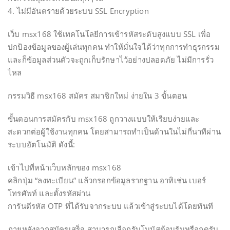
4. ไม่มีอันตรายด้วยระบบ SSL Encryption
เว็บ msx168 ใช้เทคโนโลยีการเข้ารหัสระดับสูงแบบ SSL เพื่อ
ปกป้องข้อมูลของผู้เล่นทุกคน ทำให้มั่นใจได้ว่าทุกการทำธุรกรรม
และก็ข้อมูลส่วนตัวจะถูกเก็บรักษาไว้อย่างปลอดภัย ไม่มีการรั่ว
ไหล
กรรมวิธี msx168 สมัคร สมาชิกใหม่ ง่ายใน 3 ขั้นตอน
ขั้นตอนการสมัครกับ msx168 ถูกวางแบบให้เรียบง่ายและ
สะดวกต่อผู้ใช้งานทุกคน โดยสามารถทำเป็นด้านในไม่กี่นาทีผ่าน
ระบบอัตโนมัติ ดังนี้:
เข้าไปที่หน้าเว็บหลักของ msx168
คลิกปุ่ม “ลงทะเบียน” แล้วกรอกข้อมูลรากฐาน อาทิเช่น เบอร์
โทรศัพท์ และตั้งรหัสผ่าน
การันตีรหัส OTP ที่ได้รับจากระบบ แล้วเข้าสู่ระบบได้โดยทันที
ภายหลังจากสมัครเสร็จ สามารถเลือกรับโบนัสต้อนรับหรือกดรับ