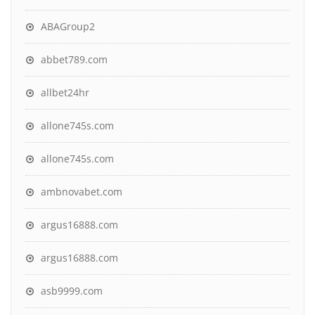
ABAGroup2
abbet789.com
allbet24hr
allone745s.com
allone745s.com
ambnovabet.com
argus16888.com
argus16888.com
asb9999.com