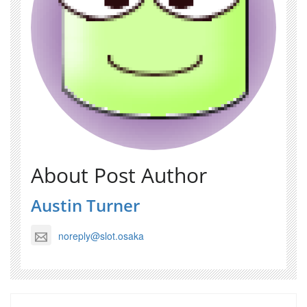
About Post Author
Austin Turner
noreply@slot.osaka