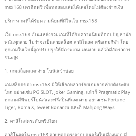
msx168 เครดิตฟรี เพื่อทดสอบเล่นได้เลยโดยไม่ต้องฝากเงิน
บริการเกมที่ได้รับความนิยมที่มีในเว็บ msx168
เว็บ msx168 เป็นแหล่งรวมเกมที่ได้รับความนิยมที่ตอบปัญหานัก
พนันทุกสาย ไม่ว่าจะเป็นสายสล็อต คาสิโนสด หรือเกมกีฬา โดย
ทุกเกมในเว็บนี้ถูกปรับปรุงให้มีภาพงาม เล่นง่าย แล้วก็มีอัตราการ
ชนะสูง
1. เกมสล็อตแตกง่าย โบนัสเข้าบ่อย
เกมสล็อตของ msx168 มีให้เลือกหลายร้อยเกมจากค่ายดังระดับ
โลก อย่างเช่น PG SLOT, Joker Gaming, แล้วก็ Pragmatic Play
ทุกเกมมีฟีพบร์โบนัสและฟรีสปินที่แตกง่าย อย่างเช่น Fortune
Tiger, Roma X, Sweet Bonanza และก็ Mahjong Ways
2. คาสิโนสดระดับพรีเมียม
คาสิโนสดใน msx168 ถ่ายทอดตรงจากบ่อนจริงในเมืองนอก มี