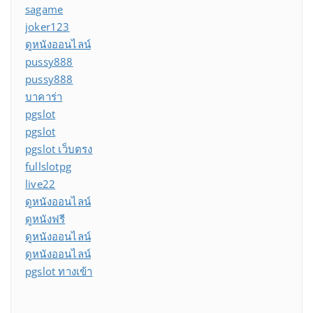
sagame
joker123
ดูหนังออนไลน์
pussy888
pussy888
บาคาร่า
pgslot
pgslot
pgslot เว็บตรง
fullslotpg
live22
ดูหนังออนไลน์
ดูหนังฟรี
ดูหนังออนไลน์
ดูหนังออนไลน์
pgslot ทางเข้า