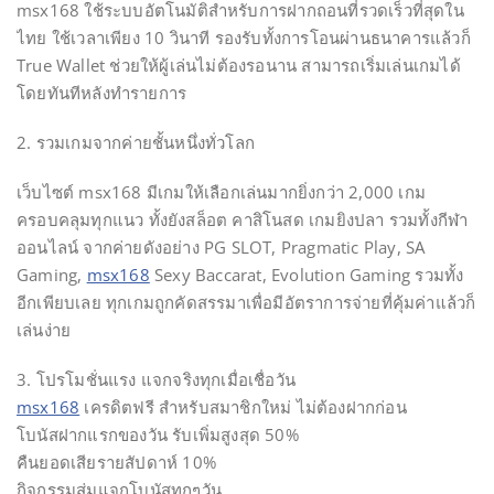
msx168 ใช้ระบบอัตโนมัติสำหรับการฝากถอนที่รวดเร็วที่สุดใน
ไทย ใช้เวลาเพียง 10 วินาที รองรับทั้งการโอนผ่านธนาคารแล้วก็
True Wallet ช่วยให้ผู้เล่นไม่ต้องรอนาน สามารถเริ่มเล่นเกมได้
โดยทันทีหลังทำรายการ
2. รวมเกมจากค่ายชั้นหนึ่งทั่วโลก
เว็บไซต์ msx168 มีเกมให้เลือกเล่นมากยิ่งกว่า 2,000 เกม
ครอบคลุมทุกแนว ทั้งยังสล็อต คาสิโนสด เกมยิงปลา รวมทั้งกีฬา
ออนไลน์ จากค่ายดังอย่าง PG SLOT, Pragmatic Play, SA
Gaming,
msx168
Sexy Baccarat, Evolution Gaming รวมทั้ง
อีกเพียบเลย ทุกเกมถูกคัดสรรมาเพื่อมีอัตราการจ่ายที่คุ้มค่าแล้วก็
เล่นง่าย
3. โปรโมชั่นแรง แจกจริงทุกเมื่อเชื่อวัน
msx168
เครดิตฟรี สำหรับสมาชิกใหม่ ไม่ต้องฝากก่อน
โบนัสฝากแรกของวัน รับเพิ่มสูงสุด 50%
คืนยอดเสียรายสัปดาห์ 10%
กิจกรรมสุ่มแจกโบนัสทุกๆวัน