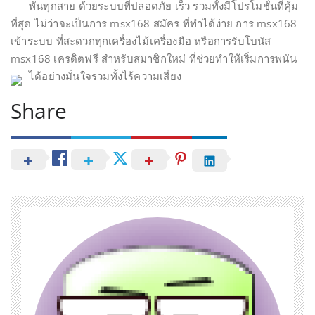
พันทุกสาย ด้วยระบบที่ปลอดภัย เร็ว รวมทั้งมีโปรโมชั่นที่คุ้ม
ที่สุด ไม่ว่าจะเป็นการ msx168 สมัคร ที่ทำได้ง่าย การ msx168
เข้าระบบ ที่สะดวกทุกเครื่องไม้เครื่องมือ หรือการรับโบนัส
msx168 เครดิตฟรี สำหรับสมาชิกใหม่ ที่ช่วยทำให้เริ่มการพนัน
ได้อย่างมั่นใจรวมทั้งไร้ความเสี่ยง
Share