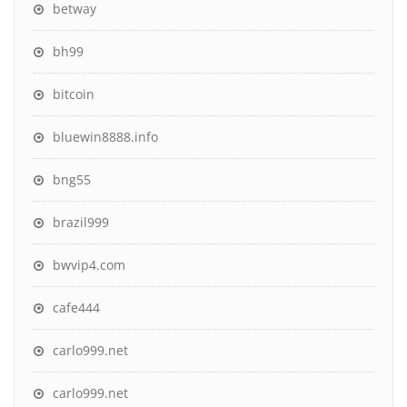
betway
bh99
bitcoin
bluewin8888.info
bng55
brazil999
bwvip4.com
cafe444
carlo999.net
carlo999.net