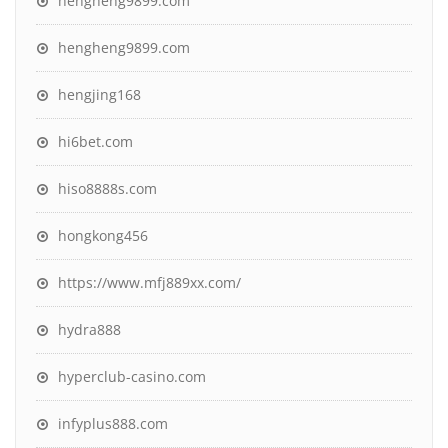
hengheng9899.com
hengheng9899.com
hengjing168
hi6bet.com
hiso8888s.com
hongkong456
https://www.mfj889xx.com/
hydra888
hyperclub-casino.com
infyplus888.com