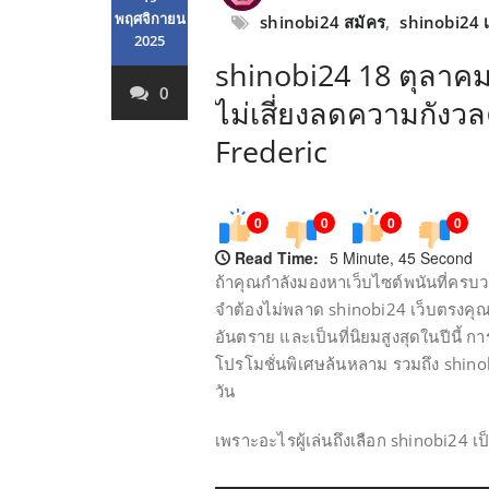
พฤศจิกายน
shinobi24 สมัคร
,
shinobi24 เ
2025
shinobi24 18 ตุลาคม
0
ไม่เสี่ยงลดความกัง
Frederic
0
0
0
0
Read Time:
5 Minute, 45 Second
ถ้าคุณกำลังมองหาเว็บไซต์พนันที่ครบว
จำต้องไม่พลาด shinobi24 เว็บตรงคุณ
อันตราย และเป็นที่นิยมสูงสุดในปีนี้ กา
โปรโมชั่นพิเศษล้นหลาม รวมถึง shinobi2
วัน
เพราะอะไรผู้เล่นถึงเลือก shinobi24 เ