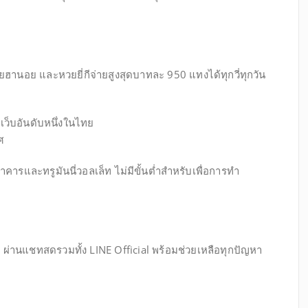
ฮานอย และหวยยี่กีจ่ายสูงสุดบาทละ 950 แทงได้ทุกวี่ทุกวัน
เว็บอันดับหนึ่งในไทย
ศ
ารและทรูมันนี่วอลเล็ท ไม่มีขั้นต่ำสำหรับเพื่อการทำ
่านแชทสดรวมทั้ง LINE Official พร้อมช่วยเหลือทุกปัญหา