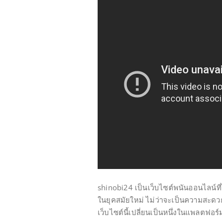
shinobi24 เป็นเว็บไซต์พนันออนไลน์
ในยุคสมัยใหม่ ไม่ว่าจะเป็นความสะด
เว็บไซต์นี้เปลี่ยนเป็นหนึ่งในแพลตฟอร