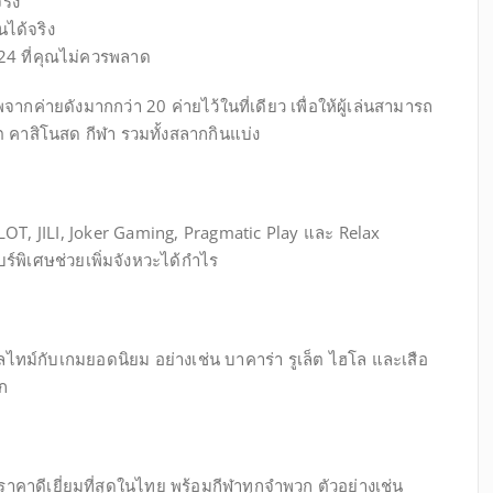
ริง
นได้จริง
24 ที่คุณไม่ควรพลาด
ค่ายดังมากกว่า 20 ค่ายไว้ในที่เดียว เพื่อให้ผู้เล่นสามารถ
็อต คาสิโนสด กีฬา รวมทั้งสลากกินแบ่ง
LOT, JILI, Joker Gaming, Pragmatic Play และ Relax
ร์พิเศษช่วยเพิ่มจังหวะได้กำไร
ไทม์กับเกมยอดนิยม อย่างเช่น บาคาร่า รูเล็ต ไฮโล และเสือ
ก
ราคาดีเยี่ยมที่สุดในไทย พร้อมกีฬาทุกจำพวก ตัวอย่างเช่น