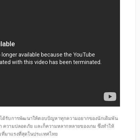
ที่ได้รับการพัฒนาให้ตอบปัญหาทุกความอยากของนักเดิมพัน
วก ความปลอดภัย และก็ความหลากหลายของเกม ซึ่งทำให้
์มที่มาแรงที่สุดในประเทศไทย