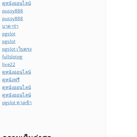
ดูหนังออนไลน์
pussy888
pussy888
บาคาร่า
pgslot
pgslot
pgslot เว็บตรง
fullslotpg
live22
ดูหนังออนไลน์
ดูหนังฟรี
ดูหนังออนไลน์
ดูหนังออนไลน์
pgslot ทางเข้า