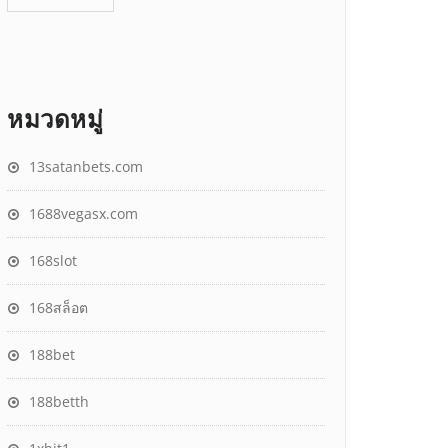
หมวดหมู่
13satanbets.com
1688vegasx.com
168slot
168สล็อต
188bet
188betth