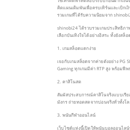
ใช้เครดิตฟรีทดสอบระบบก่อนฝากเงินจ
คิดแผนเดิมพันเพื่อครบเทิร์นและเบิกเงิ
รวมเกมที่ได้รับความนิยมจาก shinobi
shinobi24 ได้รวบรวมเกมประสิทธิภาพจาก
เลือกบันเทิงใจได้อย่างอิสระ ทั้งยังสล
1. เกมสล็อตแตกง่าย
เจอกับเกมสล็อตจากค่ายดังอย่าง PG S
Gaming ทุกเกมมีค่า RTP สูง พร้อมฟีพบ
2. คาสิโนสด
สัมผัสประสบการณ์คาสิโนจริงแบบเรียล
มังกร ถ่ายทอดสดจากบ่อนจริงทั่วทั้งโล
3. พนันกีฬาออนไลน์
เว็บไซต์แห่งนี้เปิดให้พนันบอลออนไลน์