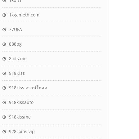
1xbit1
1xgameth.com
77UFA
888pg
8lots.me
918Kiss
918kiss ดาวน์โหลด
918kissauto
918kissme
928coins.vip