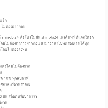
กแฮ็ก
 ไม่ต้องฝากก่อน
บไซต์ shinobi24 คือโปรโมชั่น shinobi24 เครดิตฟรี ที่แจกให้อีก
่อง โดยไม่ต้องทำการฝากก่อน สามารถนำไปทดสอบเล่นได้ทุก
้โดยไม่ต้องลงทุน
สมัครโดยไม่ต้องฝาก
ัน
สุด 10% ทุกสัปดาห์
ทศกาลหรือวันสำคัญ
ุด
่างเช่น สล็อตหรือบาคาร่า
ช้งาน