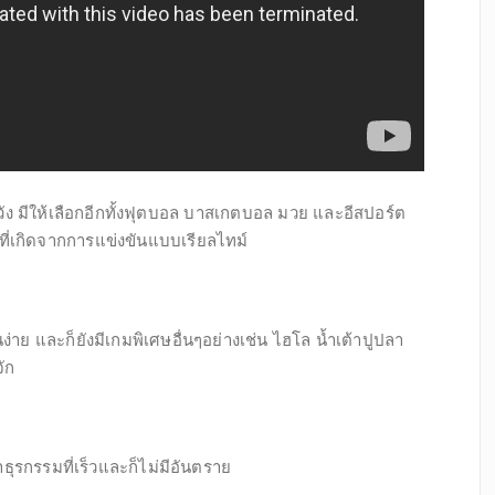
หวัง มีให้เลือกอีกทั้งฟุตบอล บาสเกตบอล มวย และอีสปอร์ต
่เกิดจากการแข่งขันแบบเรียลไทม์
่าย และก็ยังมีเกมพิเศษอื่นๆอย่างเช่น ไฮโล น้ำเต้าปูปลา
จัก
ุรกรรมที่เร็วและก็ไม่มีอันตราย