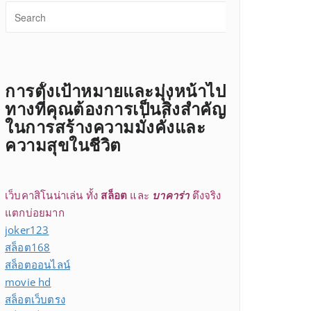
การตั้งเป้าหมายและมุ่งหน้าไป
ทางที่คุณต้องการเป็นสิ่งสำคัญ
ในการสร้างความมั่งคั่งและ
ความสุขในชีวิต
เว็บคาสิโนน่าเล่น ทั้ง
สล็อต
และ
บาคาร่า
ตึงจริง
แตกบ่อยมาก
joker123
สล็อต168
สล็อตออนไลน์
movie hd
สล็อตเว็บตรง