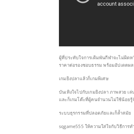
ผู้ที่ประทับใจการเดิมพันกีฬาจะไม่ผิด
ราคาต่อรองชอบธรรม พร้อมอัปเดตผลที
เกมยิงปลาแล้วก็เกมพิเศษ
บันเทิงใจไปกับเกมยิงปลา ภาพสวย เล่นง
และก็เกมโต๊ะที่ผู้คนจำนวนไม่ใช้น้อยรู้
ระบบธุรกรรมที่ปลอดภัยและก็ล้ำสมัย
sqgame555 ให้ความใส่ใจกับวิธีการทำธ