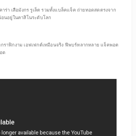
คาร่า เสือมังกร รูเล็ต รวมทั้งแบล็คแจ็ค ถ่ายทอดสดตรงจาก
ผ่อนอยู่ในคาสิโนระดับโลก
พกราฟิกงาม เอฟเฟกต์เหมือนจริง ฟีพบร์หลากหลาย แจ็คพอต
ลอด