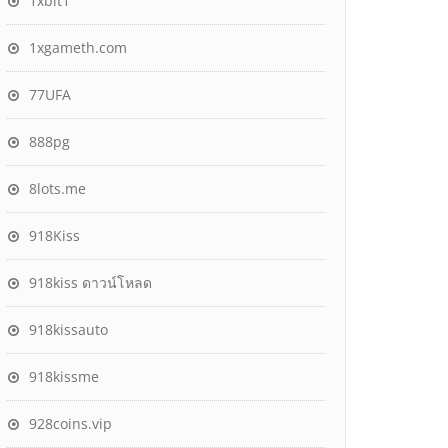
1xbit1
1xgameth.com
77UFA
888pg
8lots.me
918Kiss
918kiss ดาวน์โหลด
918kissauto
918kissme
928coins.vip