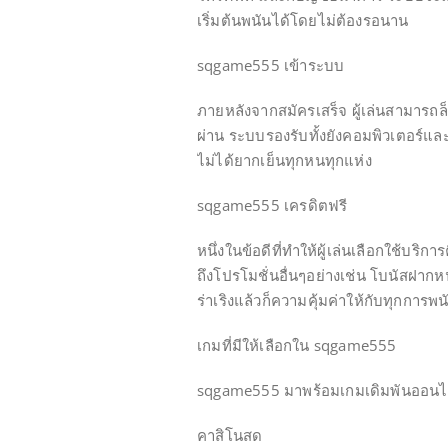
เริ่มต้นพนันได้โดยไม่ต้องรอนาน
sqgame555 เข้าระบบ
ภายหลังจากสมัครเสร็จ ผู้เล่นสามารถล็
ผ่าน ระบบรองรับทั้งยังคอมพิวเตอร์และ
ไม่ได้ยากเย็นทุกหนทุกแห่ง
sqgame555 เครดิตฟรี
หนึ่งในข้อดีที่ทำให้ผู้เล่นเลือกใช้บ
ถึงโปรโมชั่นอื่นๆอย่างเช่น โบนัสฝา
ร่าเริงแล้วก็ความคุ้มค่าให้กับทุกการพน
เกมที่มีให้เลือกใน sqgame555
sqgame555 มาพร้อมเกมเดิมพันออนไ
คาสิโนสด