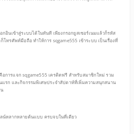
อกอินเข้าสู่ระบบได้ในทันที เพียงกรอกยูสเซอร์เนมแล้วก็รหัส
ก็โทรศัพท์มือถือ ทำให้การ sqgame555 เข้าระบบ เป็นเรื่องที่
ริการคือการแจก sqgame555 เครดิตฟรี สำหรับสมาชิกใหม่ รวม
กหนแรก และกิจกรรมพิเศษประจำสัปดาห์ที่เพิ่มความสนุกสนาน
ัน
ลน์หลากหลายต้นแบบ ครบจบในที่เดียว