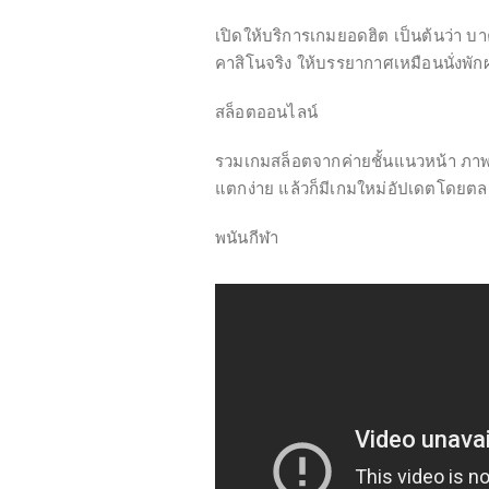
เปิดให้บริการเกมยอดฮิต เป็นต้นว่า บา
คาสิโนจริง ให้บรรยากาศเหมือนนั่งพัก
สล็อตออนไลน์
รวมเกมสล็อตจากค่ายชั้นแนวหน้า ภา
แตกง่าย แล้วก็มีเกมใหม่อัปเดตโดยต
พนันกีฬา