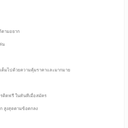
ได้ตามอยาก
ล่น
ิกเต็มไปด้วยความคุ้มราคาและมากมาย
รดิตฟรี ในทันทีเมื่อสมัคร
ก สูงสุดตามข้อตกลง