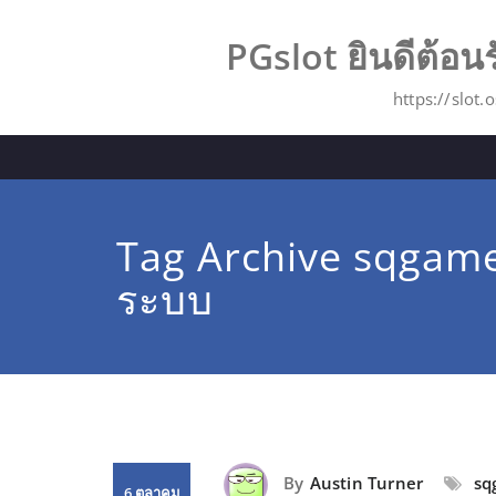
Skip
to
PGslot ยินดีต้อ
content
https://slot
Tag Archive sqgame5
ระบบ
By
Austin Turner
sq
6 ตุลาคม