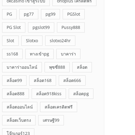
okcasino เข้าสู่ระบบ
onoplus เครดิตฟรี
PG
pg77
pg99
PGSlot
PG Slot
pgslot99
Pussy888
Slot
Slotxo
slotxo24hr
ss168
ทางเข้าpg
บาคาร่า
บาคาร่าออนไลน์
พุซซี่888
สล็อต
สล็อต99
สล็อต168
สล็อต666
สล็อต888
สล็อต918kiss
สล็อตpg
สล็อตออนไลน์
สล็อตเครดิตฟรี
สล็อตเว็บตรง
เศรษฐี99
โจ๊กเกอร์123