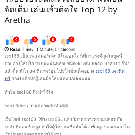
จัดเต็ม เล่นแล้วติดใจ Top 12 by
Aretha
0
0
0
0
Read Time:
1 Minute, 54 Second
ssc168 เป็นแพลตฟอร์มคาสิโนออนไลน์ที่มาแรงที่สุดในยุคนี้
ด้วยการให้บริการเกมพนันหลายชนิด ดังเช่น สล็อต บาคาร่า กีฬา
แล้วก็คาสิโนสด ที่มาพร้อมโปรโมชั่นเด็ดอย่าง
ssc168 เครดิต
ฟรี
รองรับอีกทั้งผู้เล่นมือใหม่และนักเล่นพนัน
ทำไม ssc168 ถึงน่าไว้ใจ
ระบบรักษาความปลอดภัยทันสมัย
เว็บไซต์ ssc168 ใช้ระบบ SSL แล้วก็มาตรการความปลอดภัย
ระดับที่ค่อนข้างสูง ทำให้ผู้ใช้งานเชื่อมั่นได้ว่าข้อมูลของตนเองไม่
เป็นอันตรายตลอดการใช้งาน