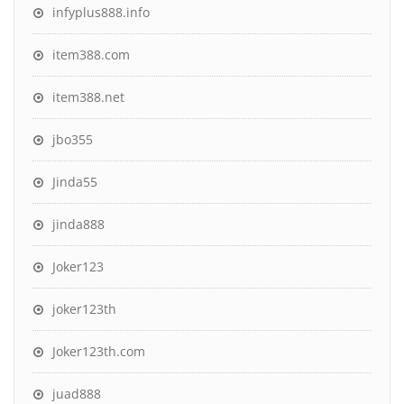
infyplus888.info
item388.com
item388.net
jbo355
Jinda55
jinda888
Joker123
joker123th
Joker123th.com
juad888