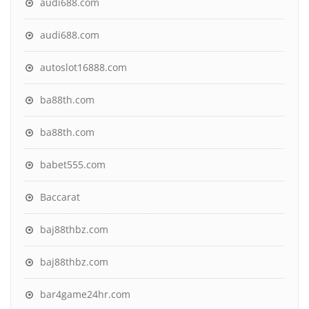
audi688.com
audi688.com
autoslot16888.com
ba88th.com
ba88th.com
babet555.com
Baccarat
baj88thbz.com
baj88thbz.com
bar4game24hr.com