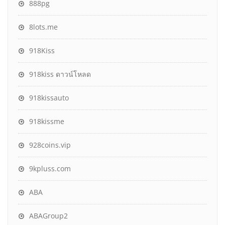
888pg
8lots.me
918Kiss
918kiss ดาวน์โหลด
918kissauto
918kissme
928coins.vip
9kpluss.com
ABA
ABAGroup2