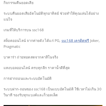
กิจกรรมคืนยอดเสีย
ระบบคืนยอดเสียอัตโนมัติทุกอาทิตย์ ช่วยทำให้คุณเล่นได้อย่าง
แน่ใจ
เกมที่ให้บริการบน ssc168
สล็อตออนไลน์ จากค่ายดัง ได้แก่ PG,
ssc168 เครดิตฟรี
Joker,
Pragmatic
บาคาร่า ถ่ายทอดสดจากคาสิโนจริง
แทงบอลออนไลน์ ครบทุกลีก ราคาน้ำดีที่สุด
การฝากถอนและระบบอัตโนมัติ
ระบบฝาก-ถอนของ ssc168 เป็นแบบอัตโนมัติ ใช้เวลาไม่เกิน 30
วินาที รองรับทุกแบงค์และก็วอลเล็ต