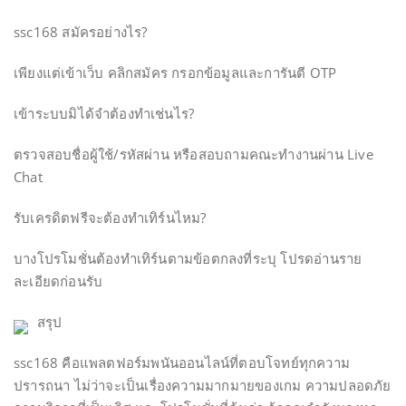
ssc168 สมัครอย่างไร?
เพียงแต่เข้าเว็บ คลิกสมัคร กรอกข้อมูลและการันตี OTP
เข้าระบบมิได้จำต้องทำเช่นไร?
ตรวจสอบชื่อผู้ใช้/รหัสผ่าน หรือสอบถามคณะทำงานผ่าน Live
Chat
รับเครดิตฟรีจะต้องทำเทิร์นไหม?
บางโปรโมชั่นต้องทำเทิร์นตามข้อตกลงที่ระบุ โปรดอ่านราย
ละเอียดก่อนรับ
สรุป
ssc168 คือแพลตฟอร์มพนันออนไลน์ที่ตอบโจทย์ทุกความ
ปรารถนา ไม่ว่าจะเป็นเรื่องความมากมายของเกม ความปลอดภัย