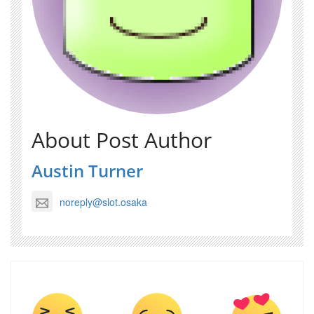
About Post Author
Austin Turner
noreply@slot.osaka