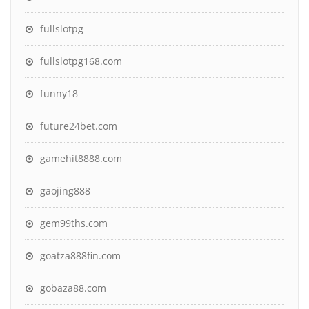
fullslotpg
fullslotpg168.com
funny18
future24bet.com
gamehit8888.com
gaojing888
gem99ths.com
goatza888fin.com
gobaza88.com