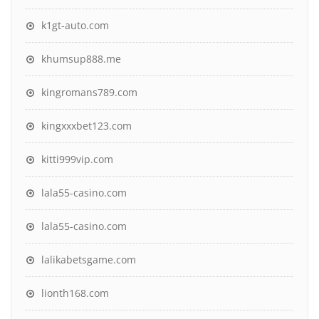
k1gt-auto.com
khumsup888.me
kingromans789.com
kingxxxbet123.com
kitti999vip.com
lala55-casino.com
lala55-casino.com
lalikabetsgame.com
lionth168.com