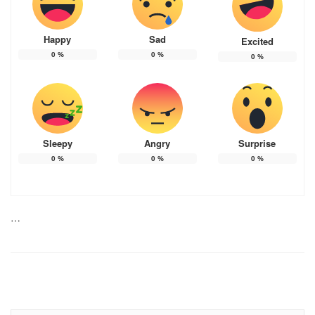
Happy
Sad
Excited
0
%
0
%
0
%
Sleepy
Angry
Surprise
0
%
0
%
0
%
…