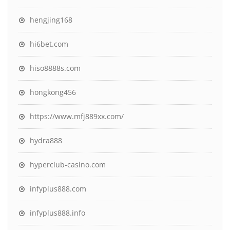
hengjing168
hi6bet.com
hiso8888s.com
hongkong456
https://www.mfj889xx.com/
hydra888
hyperclub-casino.com
infyplus888.com
infyplus888.info