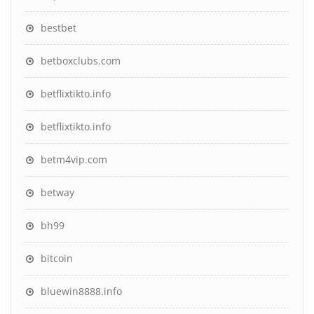
bestbet
betboxclubs.com
betflixtikto.info
betflixtikto.info
betm4vip.com
betway
bh99
bitcoin
bluewin8888.info