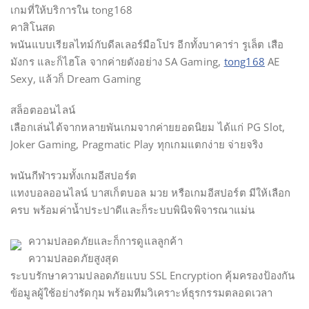
เกมที่ให้บริการใน tong168
คาสิโนสด
พนันแบบเรียลไทม์กับดีลเลอร์มือโปร อีกทั้งบาคาร่า รูเล็ต เสือ
มังกร และก็ไฮโล จากค่ายดังอย่าง SA Gaming,
tong168
AE
Sexy, แล้วก็ Dream Gaming
สล็อตออนไลน์
เลือกเล่นได้จากหลายพันเกมจากค่ายยอดนิยม ได้แก่ PG Slot,
Joker Gaming, Pragmatic Play ทุกเกมแตกง่าย จ่ายจริง
พนันกีฬารวมทั้งเกมอีสปอร์ต
แทงบอลออนไลน์ บาสเก็ตบอล มวย หรือเกมอีสปอร์ต มีให้เลือก
ครบ พร้อมค่าน้ำประปาดีและก็ระบบพินิจพิจารณาแม่น
ความปลอดภัยและก็การดูแลลูกค้า
ความปลอดภัยสูงสุด
ระบบรักษาความปลอดภัยแบบ SSL Encryption คุ้มครองป้องกัน
ข้อมูลผู้ใช้อย่างรัดกุม พร้อมทีมวิเคราะห์ธุรกรรมตลอดเวลา