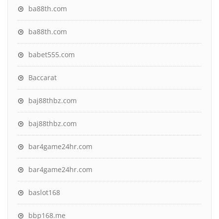
ba88th.com
ba88th.com
babet555.com
Baccarat
baj88thbz.com
baj88thbz.com
bar4game24hr.com
bar4game24hr.com
baslot168
bbp168.me