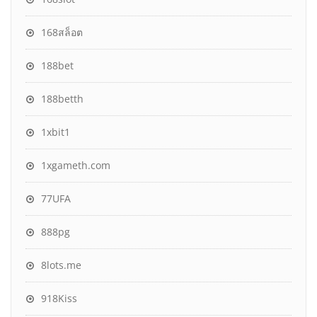
168สล็อต
188bet
188betth
1xbit1
1xgameth.com
77UFA
888pg
8lots.me
918Kiss