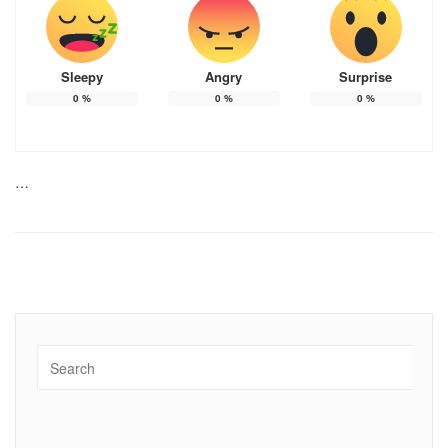
Sleepy
Angry
Surprise
0
%
0
%
0
%
…