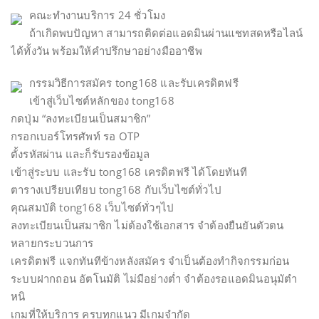
คณะทำงานบริการ 24 ชั่วโมง
ถ้าเกิดพบปัญหา สามารถติดต่อแอดมินผ่านแชทสดหรือไลน์
ได้ทั้งวัน พร้อมให้คำปรึกษาอย่างมืออาชีพ
กรรมวิธีการสมัคร tong168 และรับเครดิตฟรี
เข้าสู่เว็บไซต์หลักของ tong168
กดปุ่ม “ลงทะเบียนเป็นสมาชิก”
กรอกเบอร์โทรศัพท์ รอ OTP
ตั้งรหัสผ่าน และก็รับรองข้อมูล
เข้าสู่ระบบ และรับ tong168 เครดิตฟรี ได้โดยทันที
ตารางเปรียบเทียบ tong168 กับเว็บไซต์ทั่วไป
คุณสมบัติ tong168 เว็บไซต์ทั่วๆไป
ลงทะเบียนเป็นสมาชิก ไม่ต้องใช้เอกสาร จำต้องยืนยันตัวตน
หลายกระบวนการ
เครดิตฟรี แจกทันทีข้างหลังสมัคร จำเป็นต้องทำกิจกรรมก่อน
ระบบฝากถอน อัตโนมัติ ไม่มีอย่างต่ำ จำต้องรอแอดมินอนุมัตำ
หนิ
เกมที่ให้บริการ ครบทุกแนว มีเกมจำกัด