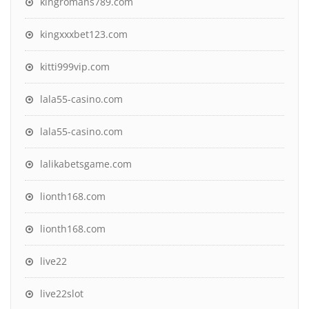
kingromans789.com
kingxxxbet123.com
kitti999vip.com
lala55-casino.com
lala55-casino.com
lalikabetsgame.com
lionth168.com
lionth168.com
live22
live22slot