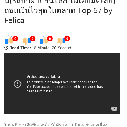
นี้{ระบบฝากลื่นไหล ไม่เคยมีดีเลย์}
ถอนเงินไวสุดในตลาด Top 67 by
Felica
0
0
0
0
Read Time:
2 Minute, 26 Second
ในยุคที่การเดิมพันออนไลน์ได้รับความนิยมอย่างต่อเนื่อง