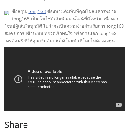
ข้อสรุป:
tong168
ช่องทางเดิมพันที่คุณไม่สมควรพลาด
tong168 เป็นเว็บไซต์เดิมพันออนไลน์ที่ดีไซน์มาเพื่อตอบ
โจทย์ผู้เล่นในทุกมิติ ไม่ว่าจะเป็นความง่ายสำหรับการ tong168
สมัคร การ เข้าระบบ ที่รวดเร็วทันใจ หรือการแจก tong168
เครดิตฟรี ที่ให้คุณเริ่มต้นเล่นได้โดยทันทีโดยไม่ต้องลงทุน
Share