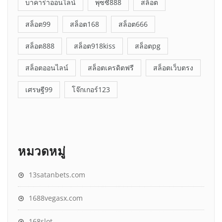
บาคาร่าออนไลน์
พุซซี่888
สล็อต
สล็อต99
สล็อต168
สล็อต666
สล็อต888
สล็อต918kiss
สล็อตpg
สล็อตออนไลน์
สล็อตเครดิตฟรี
สล็อตเว็บตรง
เศรษฐี99
โจ๊กเกอร์123
หมวดหมู่
13satanbets.com
1688vegasx.com
168slot