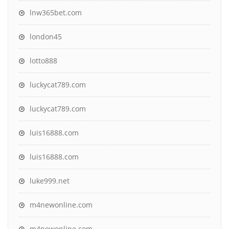
lnw365bet.com
london45
lotto888
luckycat789.com
luckycat789.com
luis16888.com
luis16888.com
luke999.net
m4newonline.com
m4newonline.com