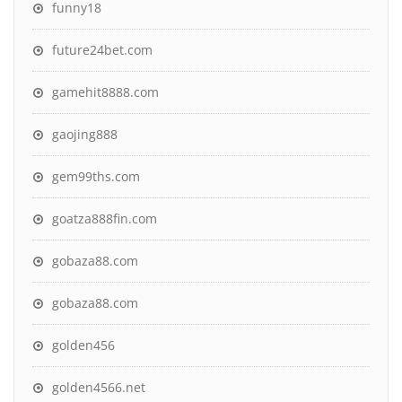
funny18
future24bet.com
gamehit8888.com
gaojing888
gem99ths.com
goatza888fin.com
gobaza88.com
gobaza88.com
golden456
golden4566.net