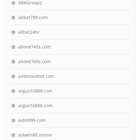
ABAGroup2
abbet789.com
allbet24hr
allone745s.com
allone745s.com
ambnovabet.com
argus16888.com
argus16888.com
asb9999.com
askwin88.online