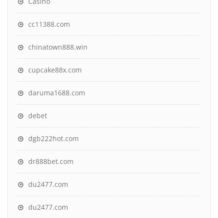
Casino
cc11388.com
chinatown888.win
cupcake88x.com
daruma1688.com
debet
dgb222hot.com
dr888bet.com
du2477.com
du2477.com