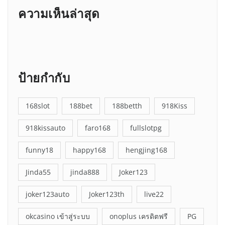
ความเห็นล่าสุด
ป้ายกำกับ
168slot
188bet
188betth
918Kiss
918kissauto
faro168
fullslotpg
funny18
happy168
hengjing168
Jinda55
jinda888
Joker123
joker123auto
Joker123th
live22
okcasino เข้าสู่ระบบ
onoplus เครดิตฟรี
PG