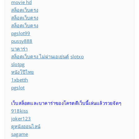
movie hd
สล็อตเว็บตรง
สล็อตเว็บตรง
สล็อตเว็บตรง
pgslot99
pussy888
บาคาร่า
สล็อตเว็บตรง ไม่ผ่านเอเย่นต์
slotxo
slotpg
หนังโป๊ไทย
1xbetth
pgslot
เว็บสล็อตและบาคาร่าของโครตดีเว็บนี้เล่นแล้วรวยจัดๆ
918kiss
joker123
ดูหนังออนไลน์
sagame