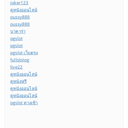
joker123
ดูหนังออนไลน์
pussy888
pussy888
บาคาร่า
pgslot
pgslot
pgslot เว็บตรง
fullslotpg
live22
ดูหนังออนไลน์
ดูหนังฟรี
ดูหนังออนไลน์
ดูหนังออนไลน์
pgslot ทางเข้า