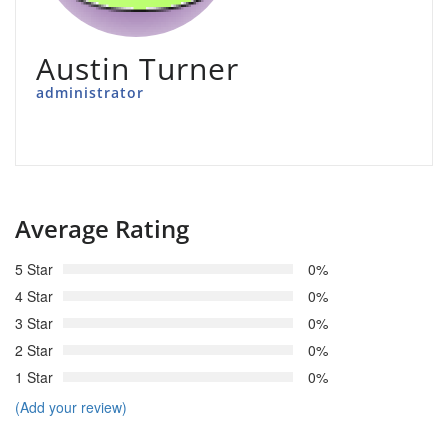
Austin Turner
administrator
Average Rating
5 Star
0%
4 Star
0%
3 Star
0%
2 Star
0%
1 Star
0%
(Add your review)