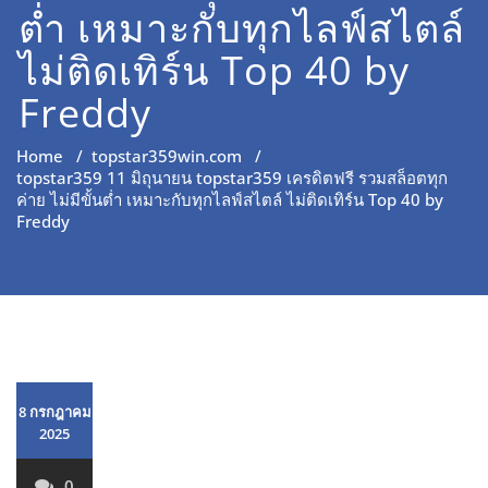
ต่ำ เหมาะกับทุกไลฟ์สไตล์
ไม่ติดเทิร์น Top 40 by
Freddy
Home
/
topstar359win.com
/
topstar359 11 มิถุนายน topstar359 เครดิตฟรี รวมสล็อตทุก
ค่าย ไม่มีขั้นต่ำ เหมาะกับทุกไลฟ์สไตล์ ไม่ติดเทิร์น Top 40 by
Freddy
8 กรกฎาคม
2025
0