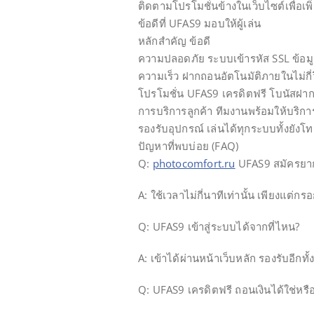
ติดตามโปรโมชั่นข้างในเว็บไซต์เพื่อเพิ
ข้อดีที่ UFAS9 มอบให้ผู้เล่น
หลักสำคัญ ข้อดี
ความปลอดภัย ระบบเข้ารหัส SSL ข้อมูล
ความเร็ว ฝากถอนอัตโนมัติภายในไม่กี่ว
โปรโมชั่น UFAS9 เครดิตฟรี โบนัสฝา
การบริการลูกค้า ทีมงานพร้อมให้บริการ
รองรับอุปกรณ์ เล่นได้ทุกระบบทั้งยังโท
ปัญหาที่พบบ่อย (FAQ)
Q:
photocomfort.ru
UFAS9 สมัครยา
A: ใช้เวลาไม่กี่นาทีเท่านั้น เพียงแต่
Q: UFAS9 เข้าสู่ระบบได้จากที่ไหน?
A: เข้าได้ผ่านหน้าเว็บหลัก รองรับอีกท
Q: UFAS9 เครดิตฟรี ถอนเงินได้ใช่หรือ