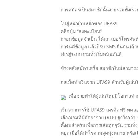
การสมัครเป็นสมาชิกนั้นง่ายรวมทั้งเร็ว
ไปสู่หน้าเว็บหลักของ UFAS9
คลิกปุ่ม “ลงทะเบียน”
กรอกข้อมูลจำเป็น ได้แก่ เบอร์โทรศัพท์
การันตีข้อมูล แล้วก็รับ SMS ยืนยัน (ถ้า
เข้าสู่ระบบรวมทั้งเริ่มพนันทันที
ข้างหลังสมัครเสร็จ สมาชิกใหม่สามารถร
กลเม็ดทำเงินจาก UFAS9 สำหรับผู้เล่น
เพื่อช่วยทำให้ผู้เล่นใหม่มีโอกาสท
เริ่มจากการใช้ UFAS9 เครดิตฟรี ทด
เลือกเกมที่มีอัตราจ่าย (RTP) สูงยิ่งกว่
ตั้งงบสำหรับเพื่อการเล่นทุกๆวัน รวมทั้
หยุดเมื่อได้กำไรตามจุดมุ่งหมาย หรือเมื่