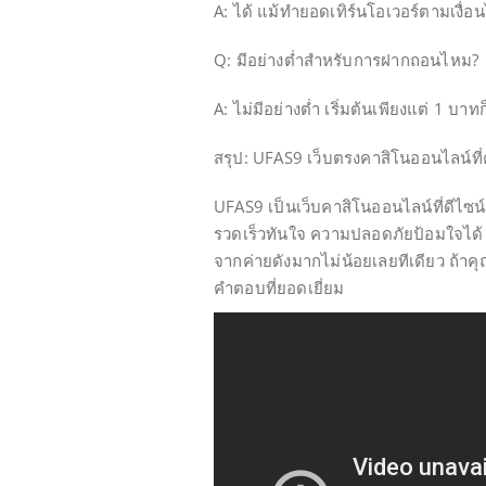
A: ได้ แม้ทำยอดเทิร์นโอเวอร์ตามเงื่อน
Q: มีอย่างต่ำสำหรับการฝากถอนไหม?
A: ไม่มีอย่างต่ำ เริ่มต้นเพียงแต่ 1 
สรุป: UFAS9 เว็บตรงคาสิโนออนไลน์ที่ครบ
UFAS9 เป็นเว็บคาสิโนออนไลน์ที่ดีไซน์ม
รวดเร็วทันใจ ความปลอดภัยป้อมใจได้ โ
จากค่ายดังมากไม่น้อยเลยทีเดียว ถ้าคุณ
คำตอบที่ยอดเยี่ยม