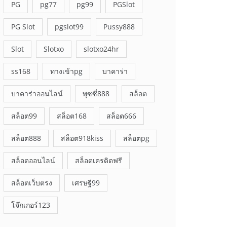
PG
pg77
pg99
PGSlot
PG Slot
pgslot99
Pussy888
Slot
Slotxo
slotxo24hr
ss168
ทางเข้าpg
บาคาร่า
บาคาร่าออนไลน์
พุซซี่888
สล็อต
สล็อต99
สล็อต168
สล็อต666
สล็อต888
สล็อต918kiss
สล็อตpg
สล็อตออนไลน์
สล็อตเครดิตฟรี
สล็อตเว็บตรง
เศรษฐี99
โจ๊กเกอร์123