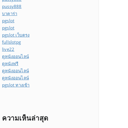
pussy888
บาคาร่า
pgslot
pgslot
pgslot เว็บตรง
fullslotpg
live22
ดูหนังออนไลน์
ดูหนังฟรี
ดูหนังออนไลน์
ดูหนังออนไลน์
pgslot ทางเข้า
ความเห็นล่าสุด