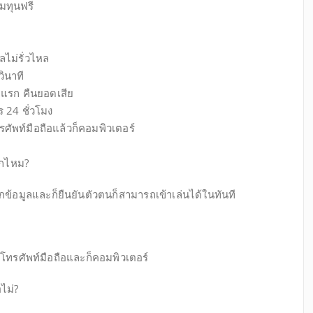
่มทุนฟรี
ไม่รั่วไหล
ินาที
กแรก คืนยอดเสีย
 24 ชั่วโมง
รศัพท์มือถือแล้วก็คอมพิวเตอร์
กไหม?
กรอกข้อมูลและก็ยืนยันตัวตนก็สามารถเข้าเล่นได้ในทันที
ั้งโทรศัพท์มือถือและก็คอมพิวเตอร์
ไม่?